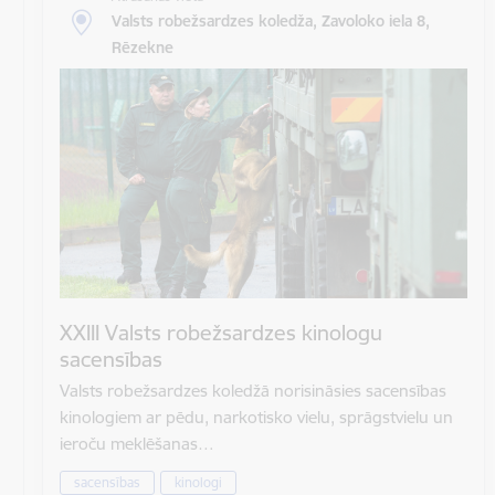
Valsts robežsardzes koledža, Zavoloko iela 8,
Rēzekne
XXIII Valsts robežsardzes kinologu
sacensības
Valsts robežsardzes koledžā norisināsies sacensības
kinologiem ar pēdu, narkotisko vielu, sprāgstvielu un
ieroču meklēšanas…
sacensības
kinologi