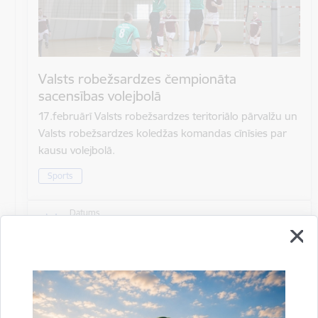
Valsts robežsardzes čempionāta
sacensības volejbolā
17.februārī Valsts robežsardzes teritoriālo pārvalžu un
Valsts robežsardzes koledžas komandas cīnīsies par
kausu volejbolā.
Sports
Datums
17. februāris, 2023
Laiks
10.00–15.00
Atrašanās vieta
Rēzeknes novada pašvaldība, Atbrīvošanas aleja