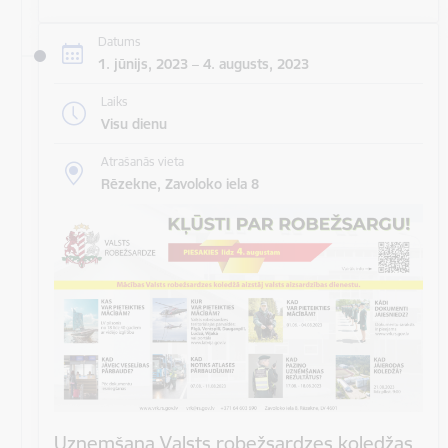
Datums
1. jūnijs, 2023 – 4. augusts, 2023
Laiks
Visu dienu
Atrašanās vieta
Rēzekne, Zavoloko iela 8
Uzņemšana Valsts robežsardzes koledžas