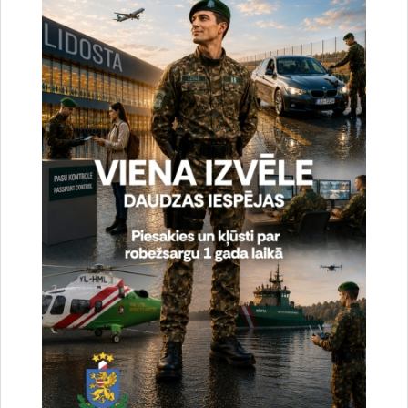
95a, Rēzekne
Dalība Austrumlatgales reģionālajā
profesionālās un augstākās izglītības
iestāžu izstādē “Izglītība un Karjera 2023”
Jebkurš interesents varēs iepazīties ar robežsarga
profesijas specifiku un izglītības iespējām Valsts
robežsardzes koledžā, apskatīt…
Izglītība