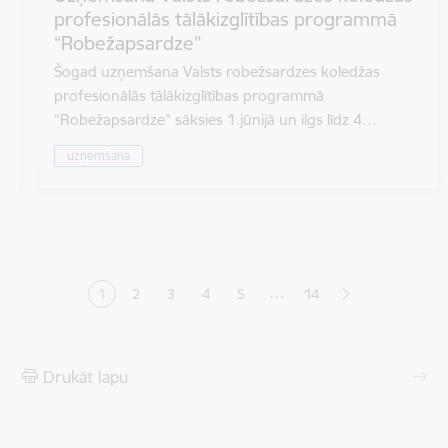
profesionālās tālākizglītības programmā
“Robežapsardze”
Šogad uzņemšana Valsts robežsardzes koledžas
profesionālās tālākizglītības programmā
“Robežapsardze” sāksies 1.jūnijā un ilgs līdz 4…
uzņemšana
Lapošana
…
1
2
3
4
5
14
Pašreizējā lapa
Lapa
Lapa
Lapa
Lapa
Drukāt lapu