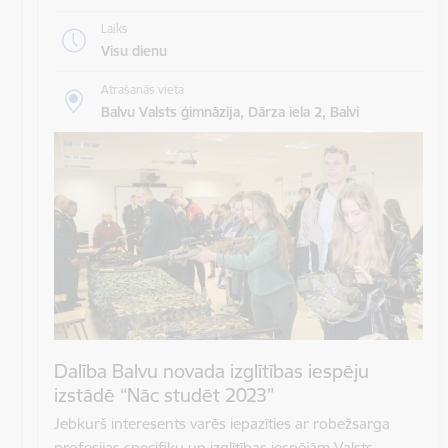
Laiks
Visu dienu
Atrašanās vieta
Balvu Valsts ģimnāzija, Dārza iela 2, Balvi
Dalība Balvu novada izglītības iespēju
izstādē “Nāc studēt 2023”
Jebkurš interesents varēs iepazīties ar robežsarga
profesijas specifiku un izglītības iespējām Valsts