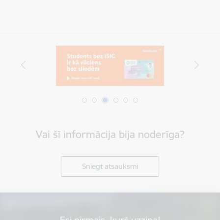
Vai šī informācija bija noderīga?
Sniegt atsauksmi
Esi pirmais, kurš uzzina!