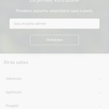
Piesakies jaunumu saņemšanai savā e-pastā.
Kājene
Ātrās saites
Vakances
Iepirkumi
Projekti