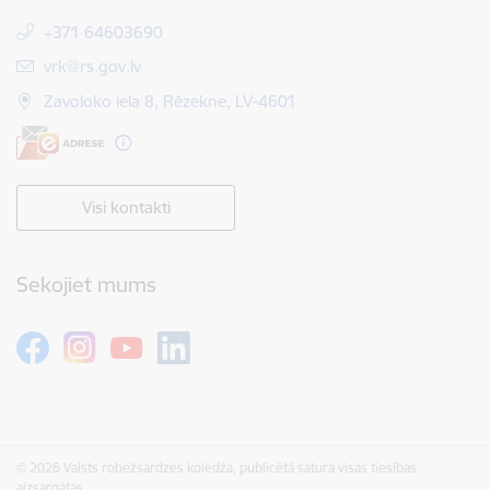
+371 64603690
E-pasts:
vrk@rs.gov.lv
Zavoloko iela 8, Rēzekne, LV-4601
Visi kontakti
Sekojiet mums
© 2026 Valsts robežsardzes koledža, publicētā satura visas tiesības
aizsargātas.