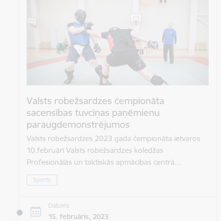
Valsts robežsardzes čempionāta
sacensības tuvcīņas paņēmienu
paraugdemonstrējumos
Valsts robežsardzes 2023.gada čempionāta ietvaros
10.februārī Valsts robežsardzes koledžas
Profesionālās un taktiskās apmācības centrā…
Sports
Datums
15. februāris, 2023