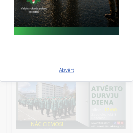
Datums
28. aprīlis, 2023
Laiks
12.00–15.00
Atrašanās vieta
Valsts robežsardzes koledža,
Zavoloko iela 8,
Rēzekne
Aizvērt