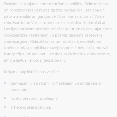
Saskaņā ar krājuma komplektēšanas politiku, Rekrutēšanas
un robežsardzes vēstures izpētes nodaļa krāj, saglabā un
pēta materiālās un garīgās vērtības, kas saistītas ar Valsts
robežsardzi un Valsts robežsardzes koledžu. Sadarbībā ar
Latvijas starpkara perioda robežsargu tuviniekiem, atjaunotās
robežsardzes veterāniem un pašreiz dienestā esošajiem
robežsargiem, Rekrutēšanas un robežsardzes vēstures
izpētes nodaļa papildina muzejisko priekšmetu krājumu (vāc
fotogrāfijas, bruņojumu, lietiskos priekšmetus, dokumentus,
atmiņstāstus, ieročus, tekstilijas u.c.).
Krājuma papildināšanas veidi ir:
dāvinājumi un pirkumi no fiziskajām un juridiskajām
personām;
fizisko personu novēlējumi;
arheoloģiskie izrakumi;