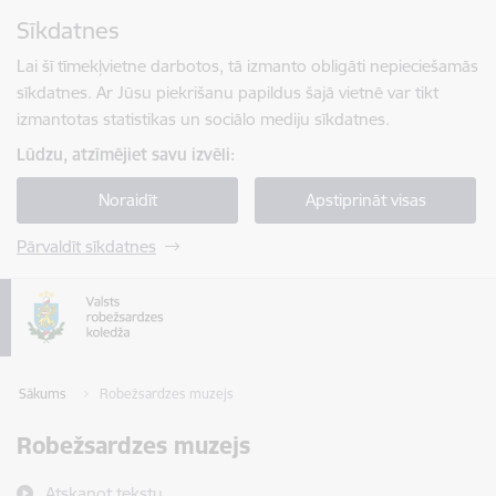
Pāriet uz lapas saturu
Sīkdatnes
Spied
lai meklētu
Enter
Lai šī tīmekļvietne darbotos, tā izmanto obligāti nepieciešamās
sīkdatnes. Ar Jūsu piekrišanu papildus šajā vietnē var tikt
izmantotas statistikas un sociālo mediju sīkdatnes.
Lūdzu, atzīmējiet savu izvēli:
Noraidīt
Apstiprināt visas
Pārvaldīt sīkdatnes
Sākums
Robežsardzes muzejs
Robežsardzes muzejs
Atskaņot tekstu