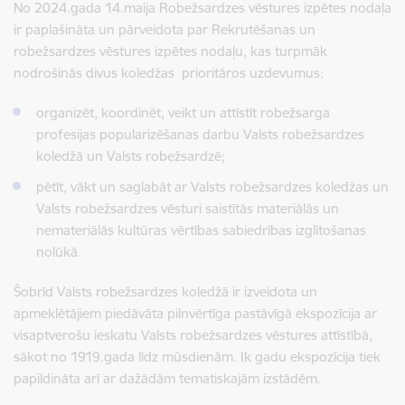
No 2024.gada 14.maija
Robežsardzes vēstures izpētes nodaļa
ir paplašināta un pārveidota par Rekrutēšanas un
robežsardzes vēstures izpētes nodaļu, kas turpmāk
nodrošinās divus koledžas prioritāros uzdevumus:
organizēt, koordinēt, veikt un attīstīt robežsarga
profesijas popularizēšanas darbu Valsts robežsardzes
koledžā un Valsts robežsardzē;
pētīt, vākt un saglabāt ar Valsts robežsardzes koledžas un
Valsts robežsardzes
vēsturi saistītās materiālās un
nemateriālās kultūras vērtības sabiedrības izglītošanas
nolūkā.
Šobrīd Valsts robežsardzes koledžā ir izveidota un
apmeklētājiem piedāvāta pilnvērtīga pastāvīgā ekspozīcija ar
visaptverošu ieskatu Valsts robežsardzes vēstures attīstībā,
sākot no 1919.gada līdz mūsdienām. Ik gadu ekspozīcija tiek
papildināta arī ar dažādām tematiskajām izstādēm.