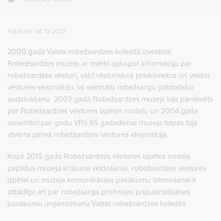
Publicēts: 06.12.2022.
2000.gadā Valsts robežsardzes koledžā izveidots
Robežsardzes muzejs ar mērķi apkopot informāciju par
robežsardzes vēsturi, vākt vēsturiskos priekšmetus un veidot
vēstures ekspozīciju, lai veicinātu robežsargu patriotisko
audzināšanu.
2003.gadā Robežsardzes muzejs bija pārdēvēts
par Robežsardzes vēstures izpētes nodaļu un
2004.gada
novembrī
par godu VRS 85.gadadienai
muzeja telpās bija
atvērta pirmā robežsardzes vēstures ekspozīcija.
Kopš 2015.gada
Robežsardzes vēstures izpētes nodaļa
papildus muzeja krājuma veidošanai, robežsardzes vēstures
izpētei un muzeja komunikācijas pasākumu īstenošanai ir
atbildīga arī par robežsarga profesijas popularizēšanas
pasākumu organizēšanu Valsts robežsardzes koledžā.