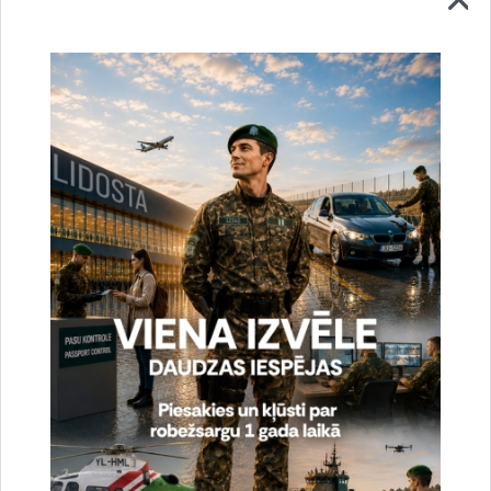
Robežsardzes muzeja ekspozīcija
Skatīt vairāk
Foto atskats par Valsts robežsardzes
105.gadadienu
Virtuālā izstāde "Foto atskats par Valsts robežsardzes
105.gadadienu"
Skatīt vairāk