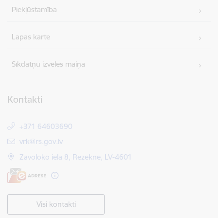
Piekļūstamība
Lapas karte
Sīkdatņu izvēles maiņa
Kontakti
+371 64603690
E-pasts:
vrk@rs.gov.lv
Zavoloko iela 8, Rēzekne, LV-4601
Visi kontakti