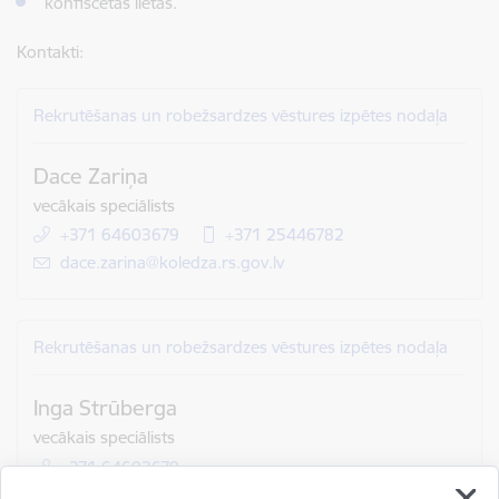
konfiscētās lietas.
Kontakti:
Rekrutēšanas un robežsardzes vēstures izpētes nodaļa
Dace Zariņa
vecākais speciālists
+371 64603679
+371 25446782
E-pasts:
dace.zarina@koledza.rs.gov.lv
Rekrutēšanas un robežsardzes vēstures izpētes nodaļa
Inga Strūberga
vecākais speciālists
+371 64603679
E-pasts:
inga.struberga@koledza.rs.gov.lv