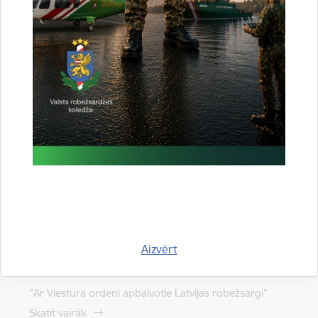
Ekskursijas VRK ekspozīcijā
Informācija par ekskursiju iespējām Valsts
robežsardzes koledžas ekspozīcijā
Skatīt vairāk
Robežsardzes muzeja audiogids
Skatīt vairāk
Aizvērt
Goda grāmata
"Ar Viestura ordeni apbalvotie Latvijas robežsargi"
Skatīt vairāk