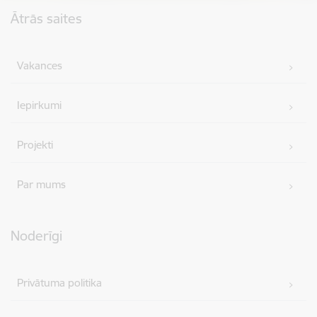
Kājene
Ātrās saites
Vakances
Iepirkumi
Projekti
Par mums
Noderīgi
Privātuma politika