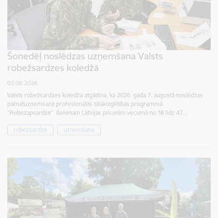
Šonedēļ noslēdzas uzņemšana Valsts
robežsardzes koledžā
03.08.2026.
Valsts robežsardzes koledža atgādina, ka 2026. gada 7. augustā noslēdzas
pamatuzņemšana profesionālās tālākizglītības programmā
"Robežapsardze". Ikvienam Latvijas pilsonim vecumā no 18 līdz 47…
robežsardze
uzņemšana