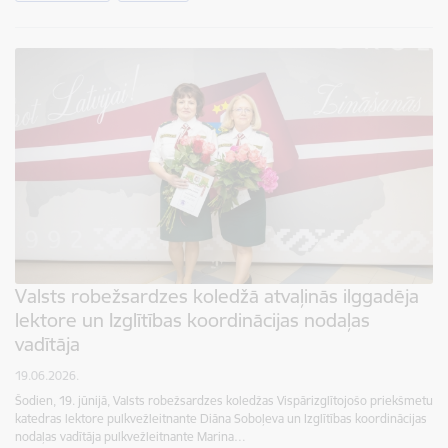
Valsts robežsardzes koledžā atvaļinās ilggadēja
lektore un Izglītības koordinācijas nodaļas
vadītāja
19.06.2026.
Šodien, 19. jūnijā, Valsts robežsardzes koledžas Vispārizglītojošo priekšmetu
katedras lektore pulkvežleitnante Diāna Soboļeva un Izglītības koordinācijas
nodaļas vadītāja pulkvežleitnante Marina…