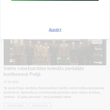
Aizvērt
Valsts robežsardzes koledža piedalījās
konferencē Polijā
27.06.2026.
18. jūnijā Polijā, Kentšinā, Robežsardzes mācību centrā notika starptautiskā
konference “Apmācība un profesionālā pilnveide valsts robežu drošības
sistēmā – 35 gadu pieredze”, kurā piedalījās Valsts…
robežsardze
konference