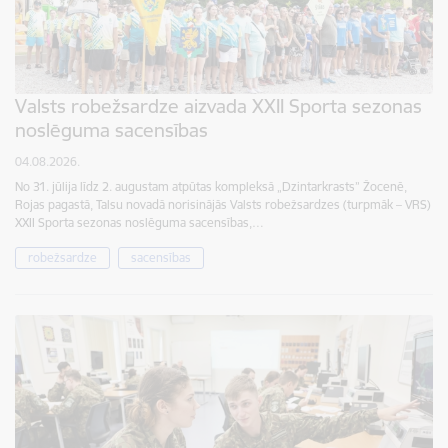
Valsts robežsardze aizvada XXII Sporta sezonas
noslēguma sacensības
04.08.2026.
No 31. jūlija līdz 2. augustam atpūtas kompleksā „Dzintarkrasts” Žocenē,
Rojas pagastā, Talsu novadā norisinājās Valsts robežsardzes (turpmāk – VRS)
XXII Sporta sezonas noslēguma sacensības,…
robežsardze
sacensības