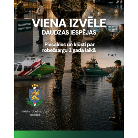
Valsts robežsardzes koris piedalījās XX Baltijas
valstu studentu dziesmu un deju svētki
“Gaudeamus”
07.07.2026.
No 19. līdz 21. jūnijam Rīgā norisinājās XX Baltijas valstu studentu dziesmu
un deju svētki “Gaudeamus”, kuros piedalījās 4000 studenti no Latvijas,
Lietuvas un Igaunijas. Pasākums norisinājās…
robežsardze
svētki