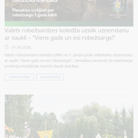
Valsts robežsardzes koledža uzsāk uzņemšanu
ar saukli – “Viens gads un esi robežsargs!”
01.06.2026.
Valsts robežsardzes koledža (VRK) no 1. jūnija uzsāk reflektantu uzņemšanu
ar saukli “Viens gads un esi robežsargs!”, vienlaikus uzsverot, ka robežsarga
profesija mūsdienās nozīmē daudz plašākas…
robežsardze
uzņemšana