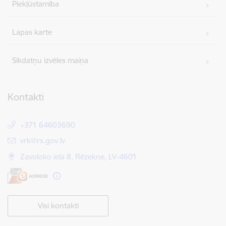
Piekļūstamība
Lapas karte
Sīkdatņu izvēles maiņa
Kontakti
+371 64603690
E-pasts:
vrk@rs.gov.lv
Zavoloko iela 8, Rēzekne, LV-4601
Visi kontakti