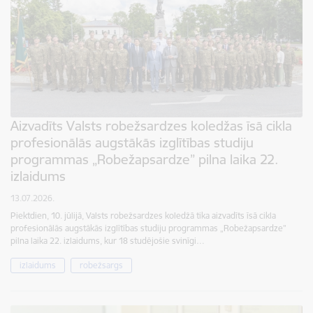
Aizvadīts Valsts robežsardzes koledžas īsā cikla
profesionālās augstākās izglītības studiju
programmas „Robežapsardze” pilna laika 22.
izlaidums
13.07.2026.
Piektdien, 10. jūlijā, Valsts robežsardzes koledžā tika aizvadīts īsā cikla
profesionālās augstākās izglītības studiju programmas „Robežapsardze”
pilna laika 22. izlaidums, kur 18 studējošie svinīgi…
izlaidums
robežsargs