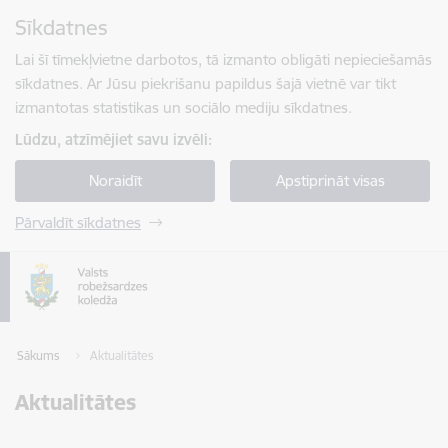
Pāriet uz lapas saturu
Sīkdatnes
Spied
lai meklētu
Enter
Lai šī tīmekļvietne darbotos, tā izmanto obligāti nepieciešamās
sīkdatnes. Ar Jūsu piekrišanu papildus šajā vietnē var tikt
izmantotas statistikas un sociālo mediju sīkdatnes.
Lūdzu, atzīmējiet savu izvēli:
Noraidīt
Apstiprināt visas
Pārvaldīt sīkdatnes
Sākums
Aktualitātes
Aktualitātes