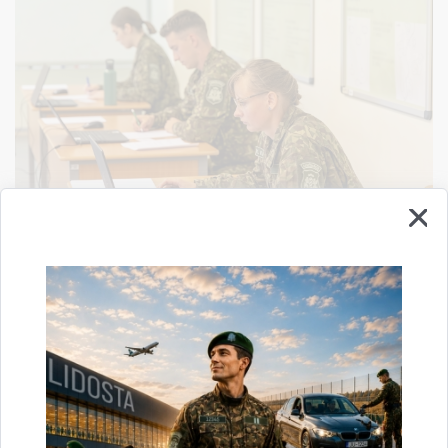
Valsts robežsardzes koledžas studējošie kārtoja
kvalifikācijas eksāmenu
09.07.2026.
6. un 7. jūlijā Valsts robežsardzes koledžas pilna laika 2. kursa studējošie
kārtoja īsā cikla profesionālās augstākās izglītības studiju programmas
“Robežapsardze” valsts pārbaudījumu –…
robežsardze
eksāmens