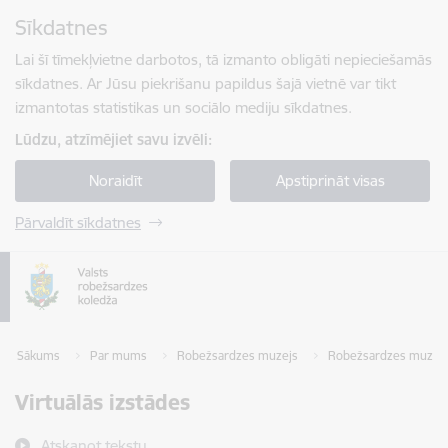
Pāriet uz lapas saturu
Sīkdatnes
Spied
lai meklētu
Enter
Lai šī tīmekļvietne darbotos, tā izmanto obligāti nepieciešamās
sīkdatnes. Ar Jūsu piekrišanu papildus šajā vietnē var tikt
izmantotas statistikas un sociālo mediju sīkdatnes.
Lūdzu, atzīmējiet savu izvēli:
Noraidīt
Apstiprināt visas
Pārvaldīt sīkdatnes
Sākums
Par mums
Robežsardzes muzejs
Robežsardzes muzeja 
Virtuālās izstādes
Atskaņot tekstu