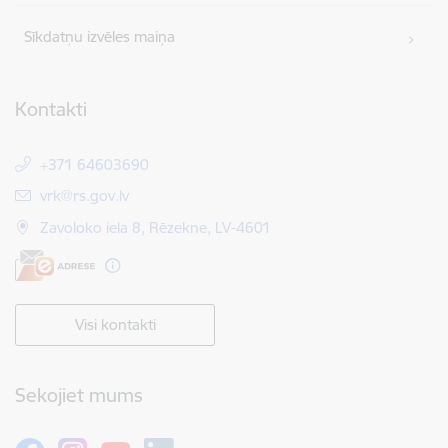
Sīkdatņu izvēles maiņa
Kontakti
+371 64603690
E-pasts:
vrk@rs.gov.lv
Zavoloko iela 8, Rēzekne, LV-4601
Visi kontakti
Sekojiet mums