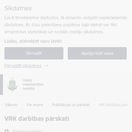
Pāriet uz lapas saturu
Sīkdatnes
Spied
lai meklētu
Enter
Lai šī tīmekļvietne darbotos, tā izmanto obligāti nepieciešamās
sīkdatnes. Ar Jūsu piekrišanu papildus šajā vietnē var tikt
izmantotas statistikas un sociālo mediju sīkdatnes.
Lūdzu, atzīmējiet savu izvēli:
Noraidīt
Apstiprināt visas
Pārvaldīt sīkdatnes
Sākums
Par mums
Publikācijas un pārskati
VRK darbības pārskat
VRK darbības pārskati
Atskaņot tekstu