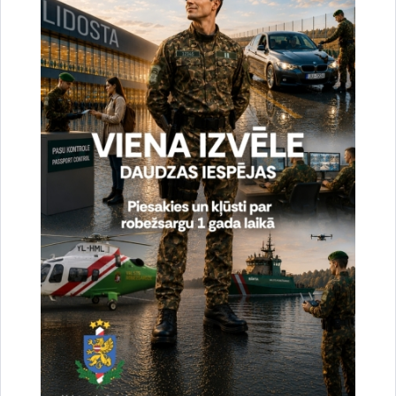
Vai šī informācija bija noderīga?
Sniegt atsauksmi
Esi pirmais, kurš uzzina!
Piesakies jaunumu saņemšanai savā e-pastā.