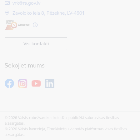
E-pasts:
vrk@rs.gov.lv
Zavoloko iela 8, Rēzekne, LV-4601
Visi kontakti
Sekojiet mums
© 2026 Valsts robežsardzes koledža, publicētā satura visas tiesības
aizsargātas.
© 2020 Valsts kanceleja, Tīmekļvietņu vienotās platformas visas tiesības
aizsargātas.