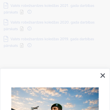
Lejupielādēt:
Valsts robežsardzes koledžas 2021. gada darbības
pārskats
Lejupielādēt:
Valsts robežsardzes koledžas 2020. gada darbības
pārskats
Lejupielādēt:
Valsts robežsardzes koledžas 2019. gada darbības
pārskats
Drukāt lapu
Dalīties