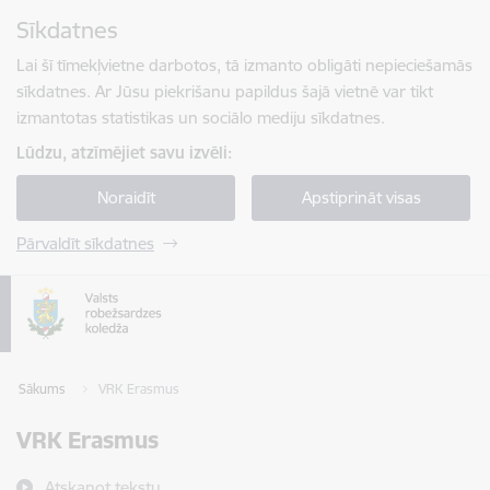
Pāriet uz lapas saturu
Sīkdatnes
Spied
lai meklētu
Enter
Lai šī tīmekļvietne darbotos, tā izmanto obligāti nepieciešamās
sīkdatnes. Ar Jūsu piekrišanu papildus šajā vietnē var tikt
izmantotas statistikas un sociālo mediju sīkdatnes.
Lūdzu, atzīmējiet savu izvēli:
Noraidīt
Apstiprināt visas
Pārvaldīt sīkdatnes
Sākums
VRK Erasmus
VRK Erasmus
Atskaņot tekstu