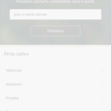
Piesakies jaunumu saņemšanai savā e-pastā.
Kājene
Ātrās saites
Vakances
Iepirkumi
Projekti