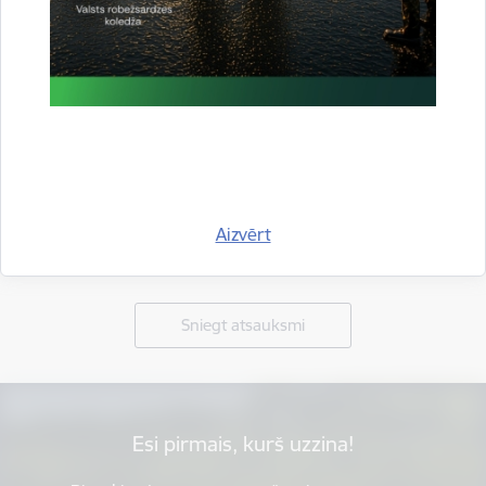
Aizvērt
Vai šī informācija bija noderīga?
Sniegt atsauksmi
Esi pirmais, kurš uzzina!