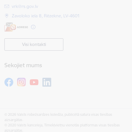
E-pasts:
vrk@rs.gov.lv
Zavoloko iela 8, Rēzekne, LV-4601
Visi kontakti
Sekojiet mums
© 2026 Valsts robežsardzes koledža, publicētā satura visas tiesības
aizsargātas.
© 2020 Valsts kanceleja, Tīmekļvietņu vienotās platformas visas tiesības
aizsargātas.