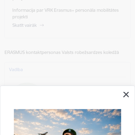
Informacija par VRK Erasmus+ personāla mobilitātes
projekti
Skatīt vairāk
ERASMUS kontaktpersonas Valsts robežsardzes koledžā
Vadība
Daiga Kupcāne
direktora vietnieks (mācību
jautājumos)
+371 64603683
E-pasts:
daiga.kupcane@koledza.rs.gov.lv