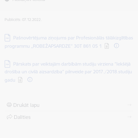
Publicēts: 07.12.2022.
Lejupielādēt:
Pašnovērtējuma ziņojums par Profesionālās tālākizglītības
programmu „ROBEŽAPSARDZE” 30T 861 05 1
Lejupielādēt:
Pārskats par veiktajām darbībām studiju virziena "Iekšējā
drošība un civilā aizsardzība" pilnveide par 2017./2018.studiju
gadu
Drukāt lapu
Dalīties