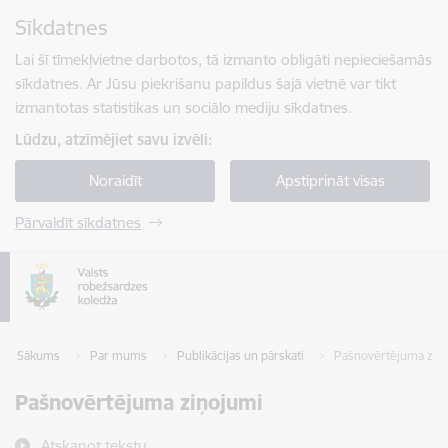
Pāriet uz lapas saturu
Sīkdatnes
Spied
lai meklētu
Enter
Lai šī tīmekļvietne darbotos, tā izmanto obligāti nepieciešamās
sīkdatnes. Ar Jūsu piekrišanu papildus šajā vietnē var tikt
izmantotas statistikas un sociālo mediju sīkdatnes.
Lūdzu, atzīmējiet savu izvēli:
Noraidīt
Apstiprināt visas
Pārvaldīt sīkdatnes
Sākums
Par mums
Publikācijas un pārskati
Pašnovērtējuma ziņ
Pašnovērtējuma ziņojumi
Atskaņot tekstu