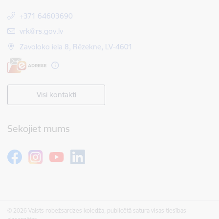
+371 64603690
E-pasts:
vrk@rs.gov.lv
Zavoloko iela 8, Rēzekne, LV-4601
Visi kontakti
Sekojiet mums
© 2026 Valsts robežsardzes koledža, publicētā satura visas tiesības