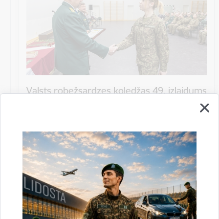
Valsts robežsardzes koledžas 49. izlaidums
Izlaidums
robežsardze
22. augusts
Datums
22. augusts, 2026
Laiks
Visu dienu