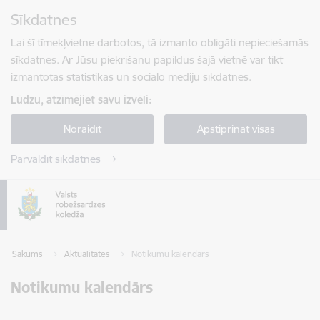
Pāriet uz lapas saturu
Sīkdatnes
Spied
lai meklētu
Enter
Lai šī tīmekļvietne darbotos, tā izmanto obligāti nepieciešamās
sīkdatnes. Ar Jūsu piekrišanu papildus šajā vietnē var tikt
izmantotas statistikas un sociālo mediju sīkdatnes.
Lūdzu, atzīmējiet savu izvēli:
Noraidīt
Apstiprināt visas
Pārvaldīt sīkdatnes
Sākums
Aktualitātes
Notikumu kalendārs
Notikumu kalendārs