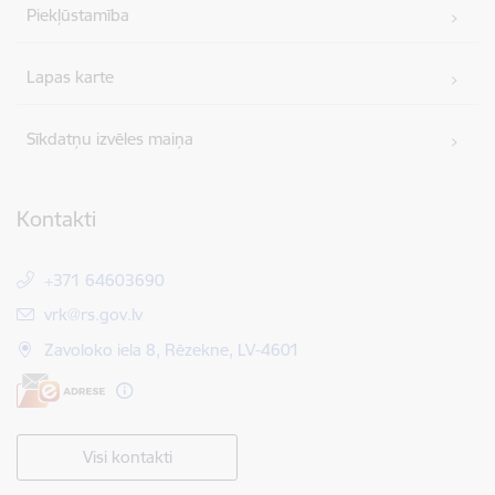
Piekļūstamība
Lapas karte
Sīkdatņu izvēles maiņa
Kontakti
+371 64603690
E-pasts:
vrk@rs.gov.lv
Zavoloko iela 8, Rēzekne, LV-4601
Visi kontakti