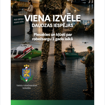
Atrašanās vieta
VRK Lauku mācību centrs "Janopole"
XVIII starptautisko kinologu biatlona
sacensības "Latvija 2026"
Aicinām pieteikties XVIII Starptautiskās kinologu
biatlona sacensībām "Latvija 2026", kuras notiks
2026. gada 22. augustā Valsts…
kinologi
sacensības