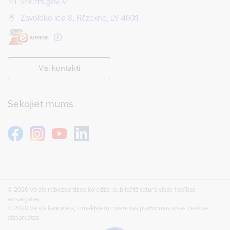
E-pasts:
vrk@rs.gov.lv
Zavoloko iela 8, Rēzekne, LV-4601
Visi kontakti
Sekojiet mums
© 2026 Valsts robežsardzes koledža, publicētā satura visas tiesības
aizsargātas.
© 2020 Valsts kanceleja, Tīmekļvietņu vienotās platformas visas tiesības
aizsargātas.