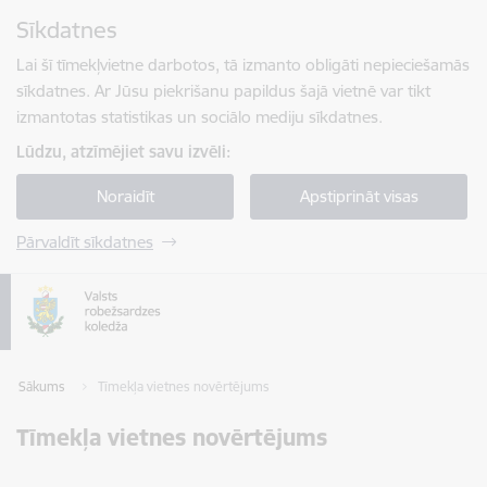
Pāriet uz lapas saturu
Sīkdatnes
Spied
lai meklētu
Enter
Lai šī tīmekļvietne darbotos, tā izmanto obligāti nepieciešamās
sīkdatnes. Ar Jūsu piekrišanu papildus šajā vietnē var tikt
izmantotas statistikas un sociālo mediju sīkdatnes.
Lūdzu, atzīmējiet savu izvēli:
Noraidīt
Apstiprināt visas
Pārvaldīt sīkdatnes
Sākums
Tīmekļa vietnes novērtējums
Tīmekļa vietnes novērtējums