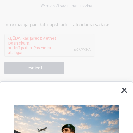
Vēlos atstāt savu e-pastu saziņai
Informācija par datu apstrādi ir atrodama sadaļā:
Drukāt lapu