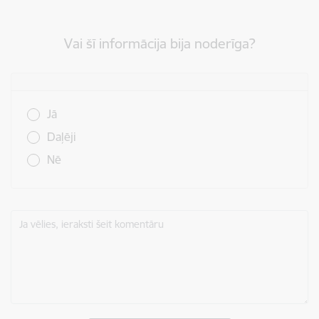
Vai šī informācija bija noderīga?
Vai šī informācija bija noderīga?
Jā
Daļēji
Nē
Ja vēlies, ieraksti šeit komentāru