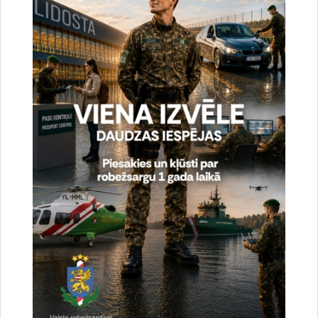
Vai šī informācija bija noderīga?
Sniegt atsauksmi
Esi pirmais, kurš uzzina!
Piesakies jaunumu saņemšanai savā e-pastā.