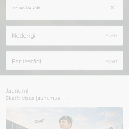
E-mācību vide
Noderīgi
Atvērt
Par iestādi
Atvērt
Jaunumi
Skatīt visus jaunumus