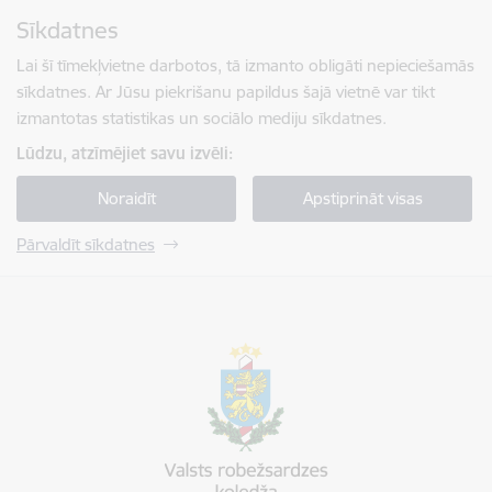
Pāriet uz lapas saturu
Sīkdatnes
Spied
lai meklētu
Enter
Lai šī tīmekļvietne darbotos, tā izmanto obligāti nepieciešamās
sīkdatnes. Ar Jūsu piekrišanu papildus šajā vietnē var tikt
izmantotas statistikas un sociālo mediju sīkdatnes.
Lūdzu, atzīmējiet savu izvēli:
Noraidīt
Apstiprināt visas
Pārvaldīt sīkdatnes
Valsts robežsardzes koledža