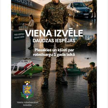
Aizvadīts Valsts robežsardzes koledžas īsā cikla
profesionālās augstākās izglītības studiju
programmas „Robežapsardze” pilna laika 22.
izlaidums
13.07.2026.
izlaidums
robežsargs