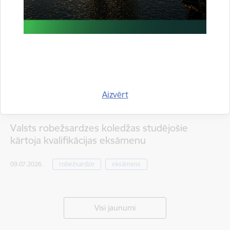
Aizvērt
Valsts robežsardzes koledžas studējošie
kārtoja kvalifikācijas eksāmenu
09.07.2026.
robežsardze
eksāmens
Visi jaunumi