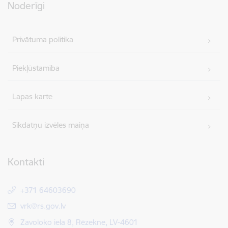
Noderīgi
Privātuma politika
Piekļūstamība
Lapas karte
Sīkdatņu izvēles maiņa
Kontakti
+371 64603690
E-pasts:
vrk@rs.gov.lv
Zavoloko iela 8, Rēzekne, LV-4601