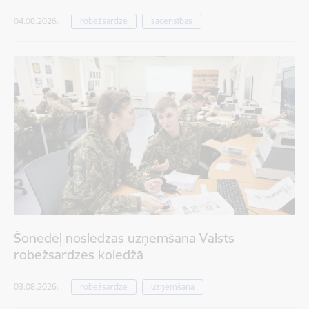
04.08.2026.
robežsardze
sacensības
Šonedēļ noslēdzas uzņemšana Valsts
robežsardzes koledžā
03.08.2026.
robežsardze
uzņemšana