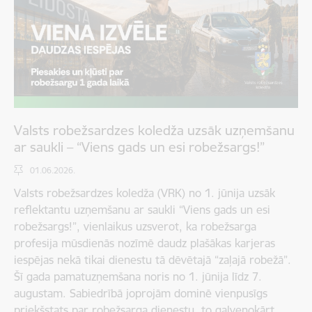
Valsts robežsardzes koledža uzsāk uzņemšanu
ar saukli – “Viens gads un esi robežsargs!”
01.06.2026.
Valsts robežsardzes koledža (VRK) no 1. jūnija uzsāk
reflektantu uzņemšanu ar saukli “Viens gads un esi
robežsargs!”, vienlaikus uzsverot, ka robežsarga
profesija mūsdienās nozīmē daudz plašākas karjeras
iespējas nekā tikai dienestu tā dēvētajā “zaļajā robežā”.
Šī gada pamatuzņemšana noris no 1. jūnija līdz 7.
augustam. Sabiedrībā joprojām dominē vienpusīgs
priekšstats par robežsarga dienestu, to galvenokārt