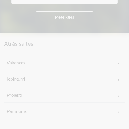
Kājene
Ātrās saites
Vakances
Iepirkumi
Projekti
Par mums