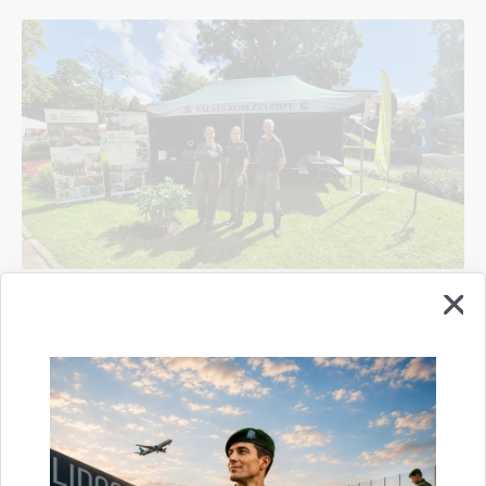
Valsts robežsardzes koledža sadarbībā ar
Valsts robežsardzes Rīgas pārvaldi un Viļakas
pārvaldi piedalījās vērienīgākajā Sarunu
festivālā "LAMPA"
14.07.2026.
pasākums
robežsardze