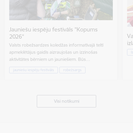
Jauniešu iespēju festivāls "Kopums
Va
2026"
iz
Valsts robežsardzes koledžas informatīvajā teltī
apmeklētājus gaidīs aizraujošas un izzinošas
I
aktivitātes bērniem un jauniešiem. Būs…
jauniešu iespēju festivāls
robežsargs
Visi notikumi