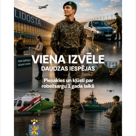
Reģistrē unikālu ID, kas tiek izmantots
statistisko datu iegūšanai par to, kā
apmeklētājs izmanto vietni.
2 gadi
_gat
Statistikas sīkdatnes (nepieciešamas, lai
uzlabotu vietnes darbību un
pakalpojumus)
Izmanto Google Analytics, lai samazinātu
pieprasījuma līmeni.
1 minūte