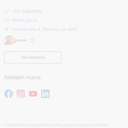
+371 64603690
E-pasts:
vrk@rs.gov.lv
Zavoloko iela 8, Rēzekne, LV-4601
Visi kontakti
Sekojiet mums
© 2026 Valsts robežsardzes koledža, publicētā satura visas tiesības