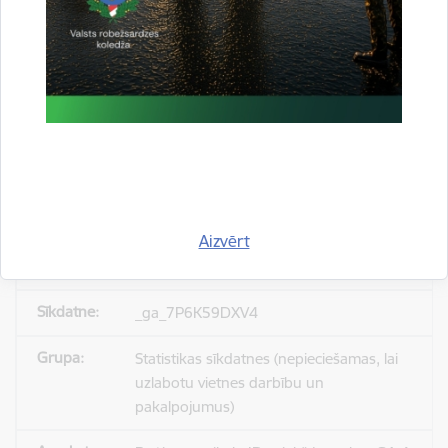
_gid
Statistikas sīkdatnes (nepieciešamas, lai
uzlabotu vietnes darbību un
pakalpojumus)
Reģistrē unikālu ID, kas tiek izmantots
statistisko datu iegūšanai par to, kā
apmeklētājs izmanto vietni.
Aizvērt
24 stundas
_ga_7P6K59DXV4
Statistikas sīkdatnes (nepieciešamas, lai
uzlabotu vietnes darbību un
pakalpojumus)