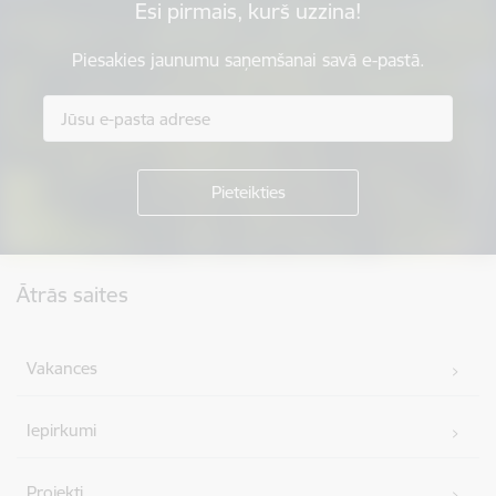
Esi pirmais, kurš uzzina!
Piesakies jaunumu saņemšanai savā e-pastā.
Kājene
Ātrās saites
Vakances
Iepirkumi
Projekti