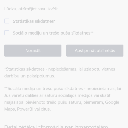
Lūdzu, atzīmējiet savu izvēli:
Statistikas sīkdatnes
*
Sociālo mediju un trešo pušu sīkdatnes
**
Noraidīt
Apstiprināt atzīmētās
*
Statistikas sīkdatnes - nepieciešamas, lai uzlabotu vietnes
darbību un pakalpojumus.
**
Sociālo mediju un trešo pušu sīkdatnes - nepieciešamas, lai
Jūs varētu dalīties ar saturu sociālajos medijos vai skatīt
mājaslapai pievienoto trešo pušu saturu, piemēram, Google
Maps, PowerBI vai citus.
Detalizētāka informācija par izmantotajām