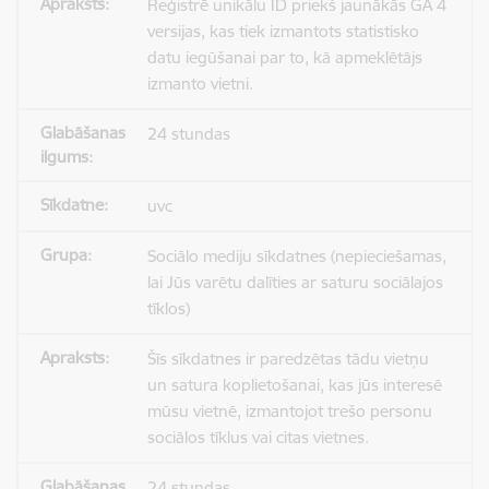
Reģistrē unikālu ID priekš jaunākās GA 4
versijas, kas tiek izmantots statistisko
datu iegūšanai par to, kā apmeklētājs
izmanto vietni.
24 stundas
uvc
Sociālo mediju sīkdatnes (nepieciešamas,
lai Jūs varētu dalīties ar saturu sociālajos
tīklos)
Šīs sīkdatnes ir paredzētas tādu vietņu
un satura koplietošanai, kas jūs interesē
mūsu vietnē, izmantojot trešo personu
sociālos tīklus vai citas vietnes.
24 stundas