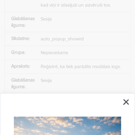
kad viņi ir izlasījuši un aizvēruši tos.
Sesija
auto_popup_showed
Nepieciešams
Reģistrē, ka tiek parādīts modālais logs.
Sesija
_ga
Statistikas sīkdatnes (nepieciešamas, lai
uzlabotu vietnes darbību un
pakalpojumus)