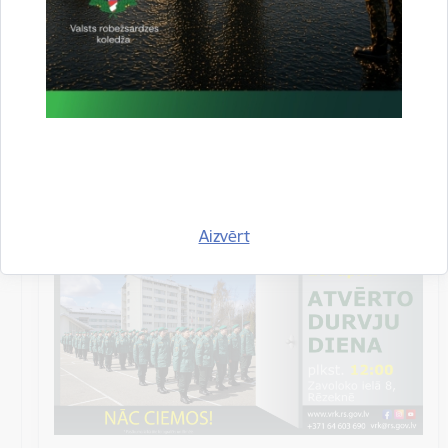
Datums
28. aprīlis, 2023
Laiks
12.00–15.00
Atrašanās vieta
Valsts robežsardzes koledža,
Zavoloko iela 8,
Rēzekne
Aizvērt