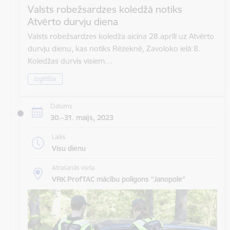
Valsts robežsardzes koledžā notiks
Atvērto durvju diena
Valsts robežsardzes koledža aicina 28.aprīlī uz Atvērto
durvju dienu, kas notiks Rēzeknē, Zavoloko ielā 8.
Koledžas durvis visiem…
Izglītība
Datums
30.–31. maijs, 2023
Laiks
Visu dienu
Atrašanās vieta
VRK ProfTAC mācību poligons "Janopole"