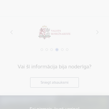
Vai šī informācija bija noderīga?
Sniegt atsauksmi
Esi pirmais, kurš uzzina!