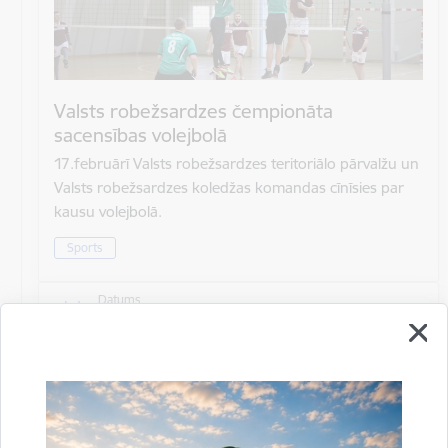
Valsts robežsardzes čempionāta
sacensības volejbolā
17.februārī Valsts robežsardzes teritoriālo pārvalžu un
Valsts robežsardzes koledžas komandas cīnīsies par
kausu volejbolā.
Sports
Datums
17. februāris, 2023
Laiks
10.00–15.00
Atrašanās vieta
Rēzeknes novada pašvaldība, Atbrīvošanas aleja