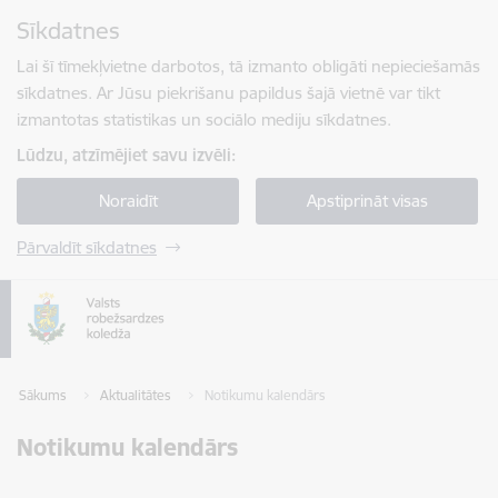
Pāriet uz lapas saturu
Sīkdatnes
Spied
lai meklētu
Enter
Lai šī tīmekļvietne darbotos, tā izmanto obligāti nepieciešamās
sīkdatnes. Ar Jūsu piekrišanu papildus šajā vietnē var tikt
izmantotas statistikas un sociālo mediju sīkdatnes.
Lūdzu, atzīmējiet savu izvēli:
Noraidīt
Apstiprināt visas
Pārvaldīt sīkdatnes
Sākums
Aktualitātes
Notikumu kalendārs
Notikumu kalendārs