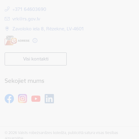
+371 64603690
E-pasts:
vrk@rs.gov.lv
Zavoloko iela 8, Rēzekne, LV-4601
Visi kontakti
Sekojiet mums
© 2026 Valsts robežsardzes koledža, publicētā satura visas tiesības
aizsargātas.