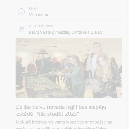
Laiks
Visu dienu
Atrašanās vieta
Balvu Valsts ģimnāzija, Dārza iela 2, Balvi
Dalība Balvu novada izglītības iespēju
izstādē “Nāc studēt 2023”
Jebkurš interesents varēs iepazīties ar robežsarga
profesijas specifiku un izglītības iespējām Valsts