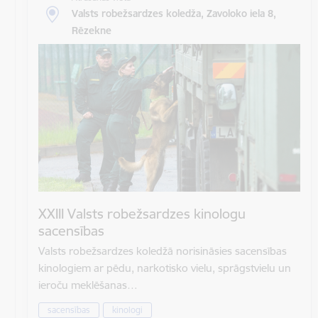
Valsts robežsardzes koledža, Zavoloko iela 8,
Rēzekne
XXIII Valsts robežsardzes kinologu
sacensības
Valsts robežsardzes koledžā norisināsies sacensības
kinologiem ar pēdu, narkotisko vielu, sprāgstvielu un
ieroču meklēšanas…
sacensības
kinologi