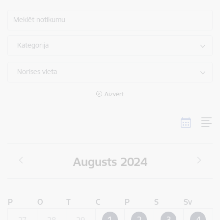
Meklēt notikumu
Kategorija
Norises vieta
Aizvērt
Augusts 2024
P
O
T
C
P
S
Sv
1
2
3
4
27
28
29