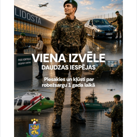
95a, Rēzekne
Dalība Austrumlatgales reģionālajā
profesionālās un augstākās izglītības
iestāžu izstādē “Izglītība un Karjera 2023”
Jebkurš interesents varēs iepazīties ar robežsarga
profesijas specifiku un izglītības iespējām Valsts
robežsardzes koledžā, apskatīt…
Izglītība