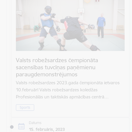
Valsts robežsardzes čempionāta
sacensības tuvcīņas paņēmienu
paraugdemonstrējumos
Valsts robežsardzes 2023.gada čempionāta ietvaros
10.februārī Valsts robežsardzes koledžas
Profesionālās un taktiskās apmācības centrā…
Sports
Datums
15. februāris, 2023