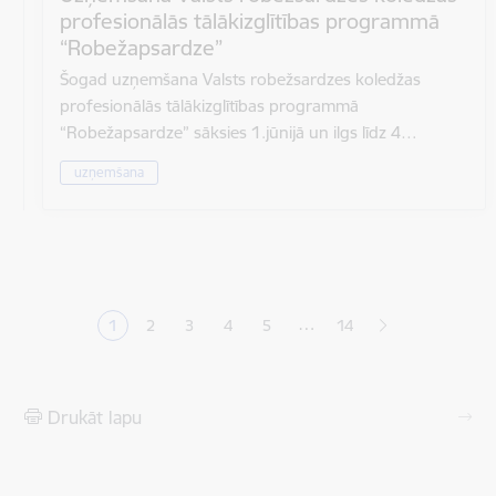
profesionālās tālākizglītības programmā
“Robežapsardze”
Šogad uzņemšana Valsts robežsardzes koledžas
profesionālās tālākizglītības programmā
“Robežapsardze” sāksies 1.jūnijā un ilgs līdz 4…
uzņemšana
Lapošana
…
1
2
3
4
5
14
Pašreizējā lapa
Lapa
Lapa
Lapa
Lapa
Drukāt lapu