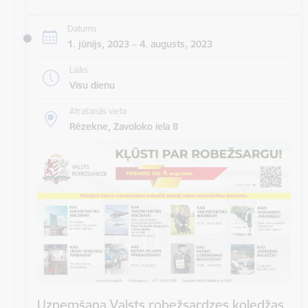
Datums
1. jūnijs, 2023 – 4. augusts, 2023
Laiks
Visu dienu
Atrašanās vieta
Rēzekne, Zavoloko iela 8
Uzņemšana Valsts robežsardzes koledžas