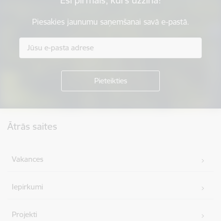
Piesakies jaunumu saņemšanai savā e-pastā.
Kājene
Ātrās saites
Vakances
Iepirkumi
Projekti