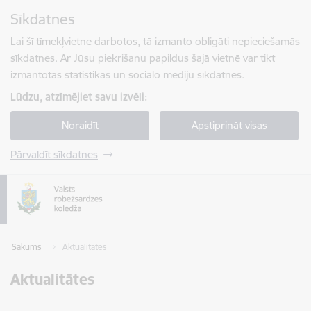
Pāriet uz lapas saturu
Sīkdatnes
Spied
lai meklētu
Enter
Lai šī tīmekļvietne darbotos, tā izmanto obligāti nepieciešamās
sīkdatnes. Ar Jūsu piekrišanu papildus šajā vietnē var tikt
izmantotas statistikas un sociālo mediju sīkdatnes.
Lūdzu, atzīmējiet savu izvēli:
Noraidīt
Apstiprināt visas
Pārvaldīt sīkdatnes
Sākums
Aktualitātes
Aktualitātes