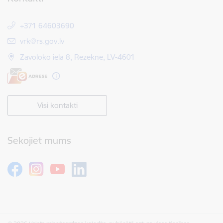
+371 64603690
E-pasts:
vrk@rs.gov.lv
Zavoloko iela 8, Rēzekne, LV-4601
Visi kontakti
Sekojiet mums