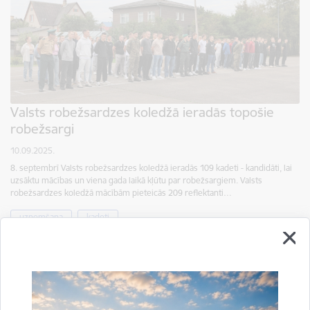
Valsts robežsardzes koledžā ieradās topošie
robežsargi
10.09.2025.
8. septembrī Valsts robežsardzes koledžā ieradās 109 kadeti - kandidāti, lai
uzsāktu mācības un viena gada laikā kļūtu par robežsargiem. Valsts
robežsardzes koledžā mācībām pieteicās 209 reflektanti…
uzņemšana
kadeti
Drukāt lapu