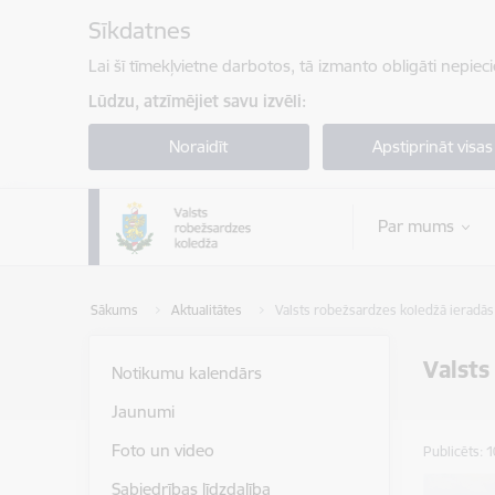
Pāriet uz lapas saturu
Sīkdatnes
Lai šī tīmekļvietne darbotos, tā izmanto obligāti nepiec
Lūdzu, atzīmējiet savu izvēli:
Noraidīt
Apstiprināt visas
Par mums
Sākums
Aktualitātes
Valsts robežsardzes koledžā ieradās
Valsts
Notikumu kalendārs
Jaunumi
Foto un video
Publicēts: 
Sabiedrības līdzdalība