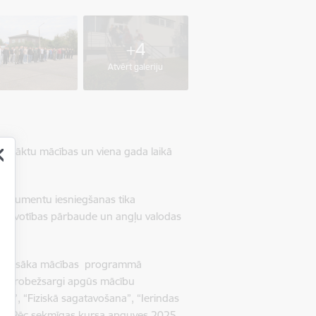
+4
Atvērt galeriju
i uzsāktu mācības un viena gada laikā
 dokumentu iesniegšanas tika
sagatavotības pārbaude un angļu valodas
dāti uzsāka mācības programmā
šie robežsargi apgūs mācību
ba”, “Fiziskā sagatavošana”, “Ierindas
s. Pēc sekmīgas kursa apguves 2025.