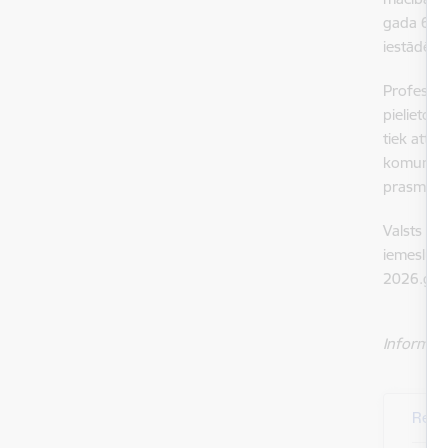
gada 6.ok
iestādē.
Profesion
pielietoš
tiek attī
komunikāc
prasmes, 
Valsts ro
iemeslu d
2026.gada
Informāci
Rekr