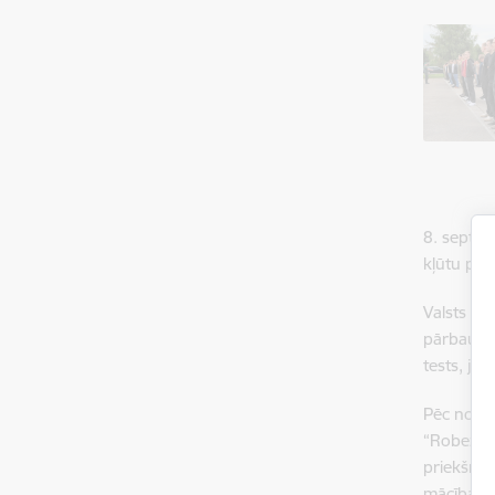
8. septem
kļūtu par
Valsts ro
pārbaudīt
tests, ja
Pēc nokār
“Robežsar
priekšmet
mācība” 