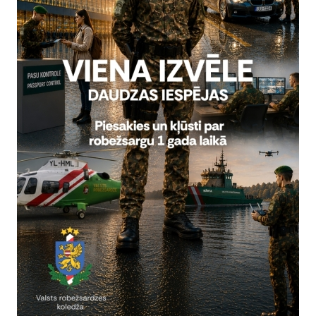
tobrī kadeti – kandidāti noslēgs līgumu par izglītības ieguvi un dien
ālās tālākizglītības programmā “Robežapsardze” kadeti mācās par 
anu dienestā, imigrācijas jautājumiem, tiesisko regulējumu, kā arī t
stīta taktiskā domāšana un pilnveidota fiziskā forma, jaunajiem robež
ija un sadarbība ar dažādu kultūru un valodu pārstāvjiem. Gada l
kas nepieciešamas dienesta turpināšanai Valsts robežsardzes stru
bežsardzes koledžā uzņemšana mācībām norisinās divas reizes gadā
ēļ nepaguva iestāties vasaras uzņemšanā, būs iespēja to izdarīt p
 janvārī – februārī.
ju sagatavoja:
utēšanas un robežsardzes vēstures izpētes nodaļa