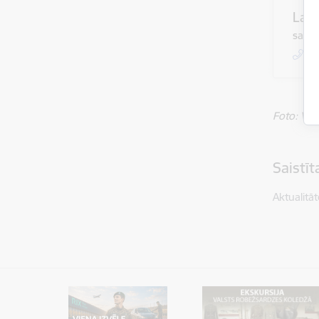
Laur
sabie
+
Foto: VR
Saistī
Aktualitāt