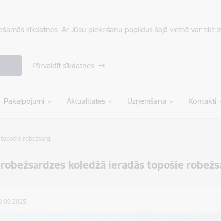
iešamās sīkdatnes. Ar Jūsu piekrišanu papildus šajā vietnē var tikt i
Pārvaldīt sīkdatnes
Pakalpojumi
Aktualitātes
Uzņemšana
Kontakti
 topošie robežsargi
 robežsardzes koledžā ieradās topošie robežs
10.09.2025.