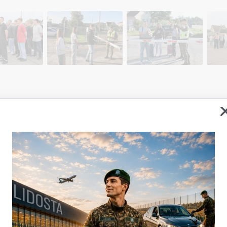
brī Valsts robežsardzes koledžā ieradās 109 kadeti - kandidāti, la
 robežsargiem.
bežsardzes koledžā mācībām pieteicās 209 reflektanti, kuriem pēc
s veselības stāvoklis un sodāmība, kā arī bija jānokārto fiziskās 
 nebija nokārtots centralizētais eksāmens.
totiem pārbaudījumiem ar pozitīvu rezultātu 109 kadeti – kandi
gu profesionālās sagatavošanas kurss”. Viena mēneša laikā topo
us - "Robežsardzes dienests un taktika”, “Ieroču un šaušanas mācī
un “Dienesta reglamenti”, un programmas beigās kārtos eksāmenu