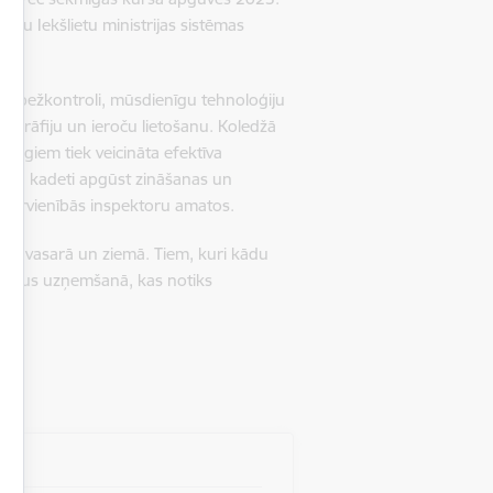
estu Iekšlietu ministrijas sistēmas
robežkontroli, mūsdienīgu tehnoloģiju
opogrāfiju un ieroču lietošanu. Koledžā
sargiem tiek veicināta efektīva
aikā kadeti apgūst zināšanas un
ktūrvienībās inspektoru amatos.
 – vasarā un ziemā. Tiem, kuri kādu
apildus uzņemšanā, kas notiks