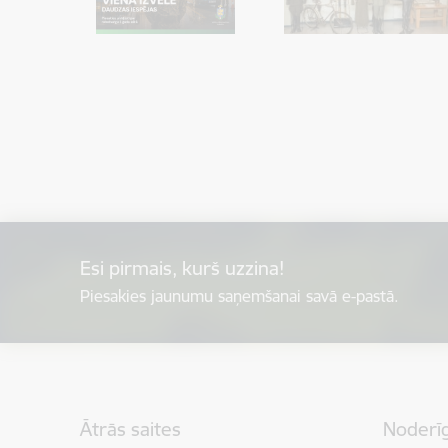
Esi pirmais, kurš uzzina!
Piesakies jaunumu saņemšanai savā e-pastā.
Kājene
Ātrās saites
Noderīg