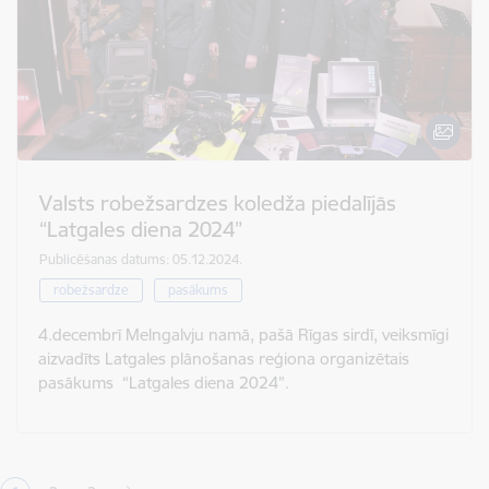
Valsts robežsardzes koledža piedalījās
“Latgales diena 2024”
Publicēšanas datums: 05.12.2024.
robežsardze
pasākums
4.decembrī Melngalvju namā, pašā Rīgas sirdī, veiksmīgi
aizvadīts Latgales plānošanas reģiona organizētais
pasākums “Latgales diena 2024”.
Lapošana