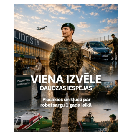
iestāžu Studējošo pašpārvaldes
Publicēšanas datums: 20.10.2025.
pasākums
17. oktobrī Valsts robežsardzes koledžas Studējošo
pašpārvalde rīkoja izglītības iestāžu pašpārvalžu
sadraudzības pasākumu, kurā piedalījās studējošie no
Iekšlietu ministrijas padotības iestāžu koledžām - Valsts
robežsardzes koledžas, Valsts…