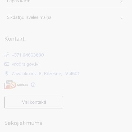
Lapas karte
Sīkdatņu izvēles maiņa
Kontakti
+371 64603690
E-pasts:
vrk@rs.gov.lv
Zavoloko iela 8, Rēzekne, LV-4601
Visi kontakti
Sekojiet mums