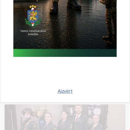
Valsts robežsardzes koledžas personāls
piedalījās atceres pasākumos
Publicēšanas datums: 22.01.2025.
robežsardze
pasākums
21.janvārī Valsts robežsardzes koledžas personāls
piedalījās Rēzeknes atbrīvošanas no lieliniekiem
105.gadadienas pasākumos. Latgales atbrīvošanas
kaujas bija noslēdzošais posms Latvijas atbrīvošanas
cīņās un Rēzeknes atbrīvošana bija nozīmīgs solis…
Aizvērt