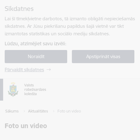
Pāriet uz lapas saturu
Sīkdatnes
Spied
lai meklētu
Enter
Lai šī tīmekļvietne darbotos, tā izmanto obligāti nepieciešamās
sīkdatnes. Ar Jūsu piekrišanu papildus šajā vietnē var tikt
izmantotas statistikas un sociālo mediju sīkdatnes.
Lūdzu, atzīmējiet savu izvēli:
Noraidīt
Apstiprināt visas
Pārvaldīt sīkdatnes
Sākums
Aktualitātes
Foto un video
Foto un video