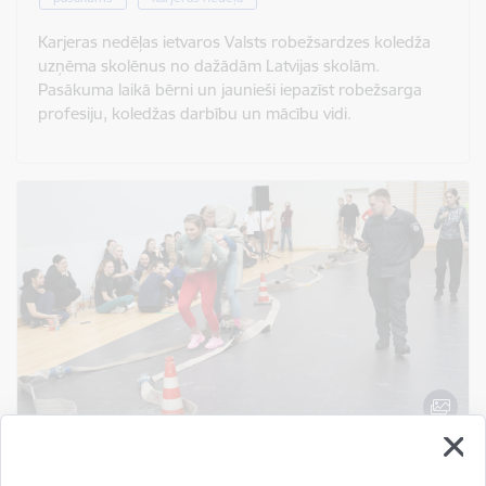
Karjeras nedēļas ietvaros Valsts robežsardzes koledža
uzņēma skolēnus no dažādām Latvijas skolām.
Pasākuma laikā bērni un jaunieši iepazīst robežsarga
profesiju, koledžas darbību un mācību vidi.
Valsts robežsardzes koledžā tikās izglītības