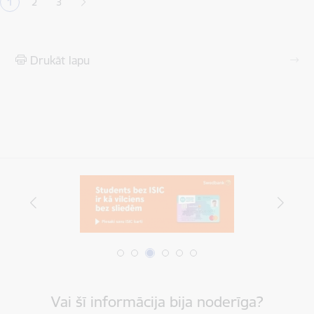
1
2
3
Pašreizējā lapa
Lapa
Lapa
Drukāt lapu
Vai šī informācija bija noderīga?