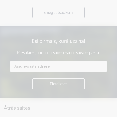
Sniegt atsauksmi
Esi pirmais, kurš uzzina!
Piesakies jaunumu saņemšanai savā e-pastā.
Kājene
Ātrās saites