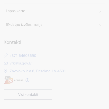
Lapas karte
Sīkdatņu izvēles maiņa
Kontakti
+371 64603690
E-pasts:
vrk@rs.gov.lv
Zavoloko iela 8, Rēzekne, LV-4601
Visi kontakti