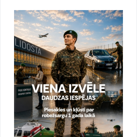
Valsts robežsardzes koledža piedalījās
konferencē Polijā
Publicēšanas datums: 27.06.2026.
konference
robežsardze
18. jūnijā Polijā, Kentšinā, Robežsardzes mācību centrā
notika starptautiskā konference “Apmācība un
profesionālā pilnveide valsts robežu drošības sistēmā –
35 gadu pieredze”, kurā piedalījās Valsts robežsardzes
koledžas direktors pulkvedis Mariks…