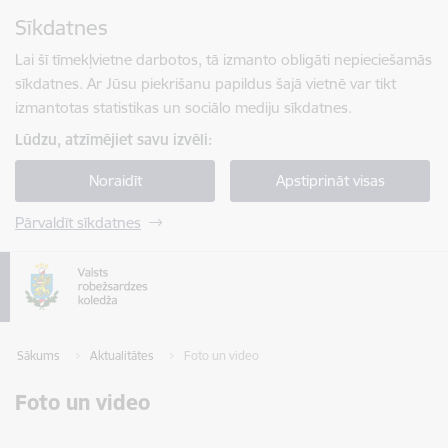
Pāriet uz lapas saturu
Sīkdatnes
Spied
lai meklētu
Enter
Lai šī tīmekļvietne darbotos, tā izmanto obligāti nepieciešamās
sīkdatnes. Ar Jūsu piekrišanu papildus šajā vietnē var tikt
izmantotas statistikas un sociālo mediju sīkdatnes.
Lūdzu, atzīmējiet savu izvēli:
Noraidīt
Apstiprināt visas
Pārvaldīt sīkdatnes
Sākums
Aktualitātes
Foto un video
Foto un video