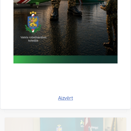
Valsts robežsardzes koledžā norisinājās
taktiskās mācības
Publicēšanas datums: 19.06.2026.
apmācības
robežsardze
No 16. līdz 19. jūnijam Valsts robežsardzes koledžā
norisinājās taktiskās mācības “Robeža 2026”, kuru laikā
Profesionālās izglītības dienesta kadeti pilnveidoja
praktiskās iemaņas un vadības prasmes, kas
Aizvērt
nepieciešamas jaunākā virsnieka pienākumu…