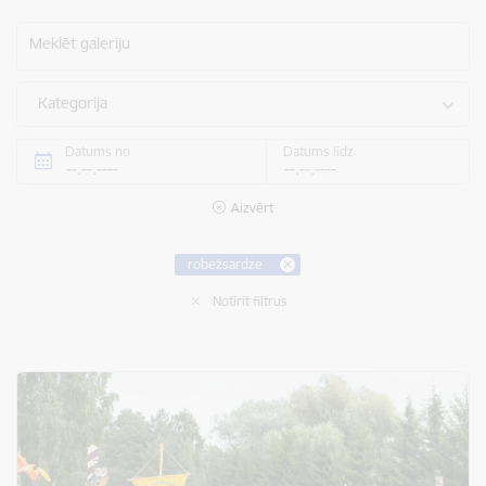
Meklēt galeriju
Kategorija
Datums no
Datums līdz
Aizvērt
robežsardze
Notīrīt filtrus