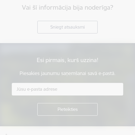
Vai šī informācija bija noderīga?
Sniegt atsauksmi
Esi pirmais, kurš uzzina!
Piesakies jaunumu saņemšanai savā e-pastā.
Kājene