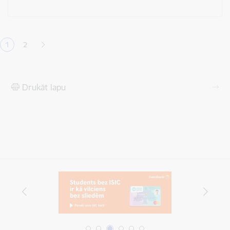
Lapošana
1
2
Pašreizējā lapa
Lapa
Drukāt lapu