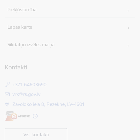
Piekļūstamība
Lapas karte
Sīkdatņu izvēles maiņa
Kontakti
+371 64603690
E-pasts:
vrk@rs.gov.lv
Zavoloko iela 8, Rēzekne, LV-4601
Visi kontakti