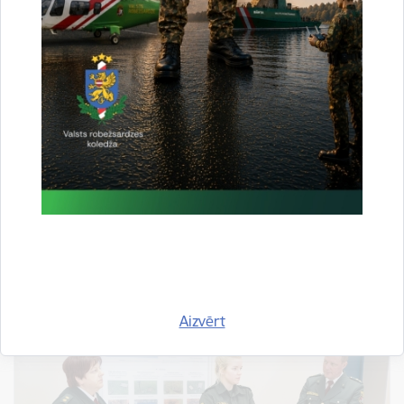
Valsts robežsardzes koledžā tika
organizētas domes vēlēšanas
Publicēšanas datums: 23.02.2024.
Foto
izglītība
dome
Saskaņā ar Valsts robežsardzes koledžas nolikumu,
2024.gada 30.-31.janvārī Valsts robežsardzes koledžā
tika organizētas domes vēlēšanas. Pārstāvjus darbam
domē ievēlēja no akadēmiskā, vispārējā personāla un
studējošo vidus. Domes locekļus no…
Aizvērt