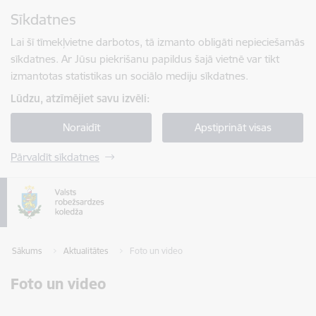
Pāriet uz lapas saturu
Sīkdatnes
Spied
lai meklētu
Enter
Lai šī tīmekļvietne darbotos, tā izmanto obligāti nepieciešamās
sīkdatnes. Ar Jūsu piekrišanu papildus šajā vietnē var tikt
izmantotas statistikas un sociālo mediju sīkdatnes.
Lūdzu, atzīmējiet savu izvēli:
Noraidīt
Apstiprināt visas
Pārvaldīt sīkdatnes
Sākums
Aktualitātes
Foto un video
Foto un video