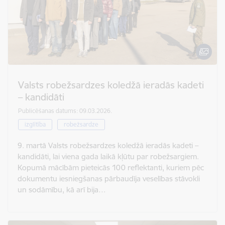
Valsts robežsardzes koledžā ieradās kadeti
– kandidāti
Publicēšanas datums: 09.03.2026.
izglītība
robežsardze
9. martā Valsts robežsardzes koledžā ieradās kadeti –
kandidāti, lai viena gada laikā kļūtu par robežsargiem.
Kopumā mācībām pieteicās 100 reflektanti, kuriem pēc
dokumentu iesniegšanas pārbaudīja veselības stāvokli
un sodāmību, kā arī bija…