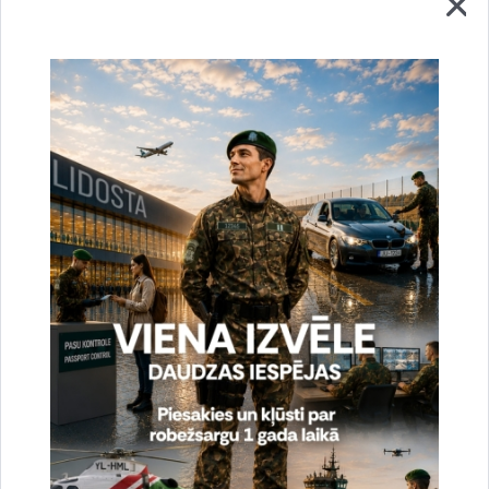
Valsts robežsardzes koledžā aizvada
izlaidumu
Publicēšanas datums: 26.02.2024.
Foto
izglītība
izlaidums
Piektdien, 23.februārī, Valsts robežsardzes koledžā
aizvadīts profesionālās tālākizglītības programmas
„Robežapsardze” 45.izlaidums. Svinīgā gaisotnē 15
absolventiem tika piešķirta kvalifikācija „Valsts
robežsardzes inspektors” un pasniegti…