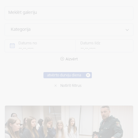
Meklēt galeriju
Kategorija
Datums no
Datums līdz
Aizvērt
atvērto durvju diena
Notīrīt filtrus