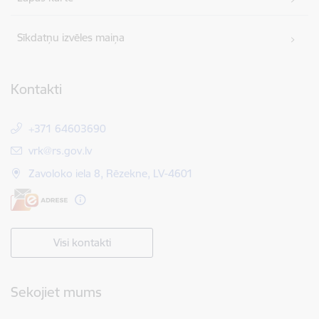
Sīkdatņu izvēles maiņa
Kontakti
+371 64603690
E-pasts:
vrk@rs.gov.lv
Zavoloko iela 8, Rēzekne, LV-4601
Visi kontakti
Sekojiet mums