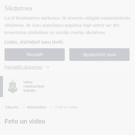
Pāriet uz lapas saturu
Sīkdatnes
Spied
lai meklētu
Enter
Lai šī tīmekļvietne darbotos, tā izmanto obligāti nepieciešamās
sīkdatnes. Ar Jūsu piekrišanu papildus šajā vietnē var tikt
izmantotas statistikas un sociālo mediju sīkdatnes.
Lūdzu, atzīmējiet savu izvēli:
Noraidīt
Apstiprināt visas
Pārvaldīt sīkdatnes
Sākums
Aktualitātes
Foto un video
Foto un video