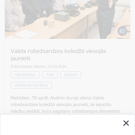
Valsts robežsardzes koledžā viesojās
jaunieši
Publicēšanas datums: 23.04.2024.
robežsardze
Foto
jaunieši
atvērto durvju diena
Piektdien, 19.aprīlī, Atvērto durvju dienā Valsts
robežsardzes koledžā viesojās jaunieši, lai iepazītu
mācību iestādi, kura sagatavo robežsargus dienestam
uz valsts robežas. Jaunieši apskatīja koledžu - mācību
auditorijas, dienesta viesnīcu,…