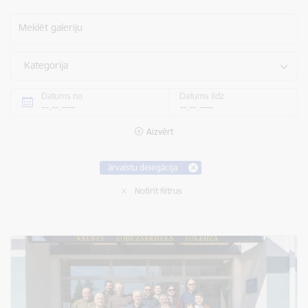
Meklēt galeriju
Kategorija
Datums no
Datums līdz
Aizvērt
ārvalstu delegācija
Notīrīt filtrus