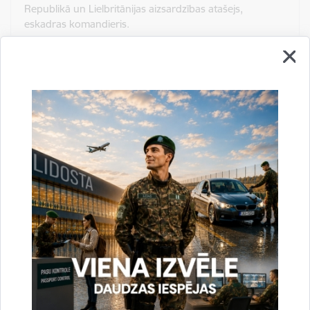
Republikā un Lielbritānijas aizsardzības atašejs,
eskadras komandieris.
Kirgizstānas robežsardzes dienesta
delegācija viesojās Valsts robežsardzes
koledžā
Publicēšanas datums: 05.06.2025.