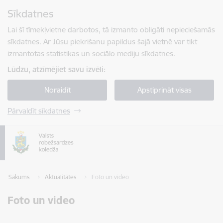
Pāriet uz lapas saturu
Sīkdatnes
Spied
lai meklētu
Enter
Lai šī tīmekļvietne darbotos, tā izmanto obligāti nepieciešamās
sīkdatnes. Ar Jūsu piekrišanu papildus šajā vietnē var tikt
izmantotas statistikas un sociālo mediju sīkdatnes.
Lūdzu, atzīmējiet savu izvēli:
Noraidīt
Apstiprināt visas
Pārvaldīt sīkdatnes
Sākums
Aktualitātes
Foto un video
Foto un video