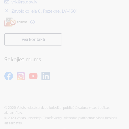
E-pasts:
vrk@rs.gov.lv
Zavoloko iela 8, Rēzekne, LV-4601
Visi kontakti
Sekojiet mums
© 2026 Valsts robežsardzes koledža, publicētā satura visas tiesības
aizsargātas.
© 2020 Valsts kanceleja, Tīmekļvietņu vienotās platformas visas tiesības
aizsargātas.