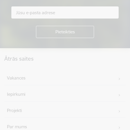
Kājene
Ātrās saites
Vakances
Iepirkumi
Projekti
Par mums