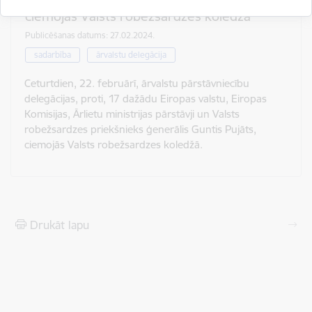
ciemojās Valsts robežsardzes koledžā
Publicēšanas datums: 27.02.2024.
sadarbība
ārvalstu delegācija
Ceturtdien, 22. februārī, ārvalstu pārstāvniecību
delegācijas, proti, 17 dažādu Eiropas valstu, Eiropas
Komisijas, Ārlietu ministrijas pārstāvji un Valsts
robežsardzes priekšnieks ģenerālis Guntis Pujāts,
ciemojās Valsts robežsardzes koledžā.
Drukāt lapu