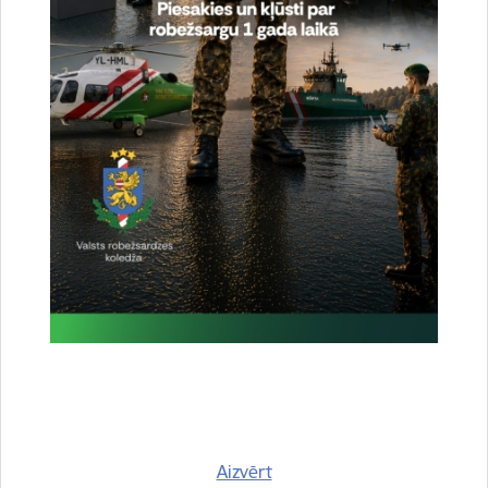
ārvalstu delegācija
2025.gada 16.maijā Valsts robežsardzes koledžā,
mācību vizītes Valsts robežsardzē ietvaros, viesojās
Kirgizstānas robežsardzes dienesta delegācija.
Aizvērt
Ārvalstu pārstāvniecību delegācijas