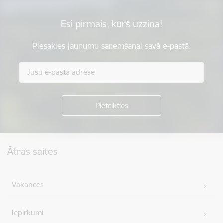
Esi pirmais, kurš uzzina!
Piesakies jaunumu saņemšanai savā e-pastā.
Kājene
Ātrās saites
Vakances
Iepirkumi