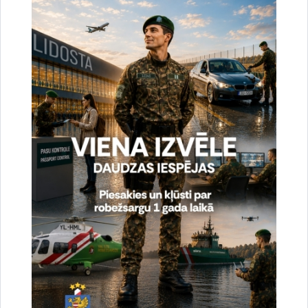
Atrašanās vieta
Rēzeknes novada pašvaldība, Atbrīvošanas aleja
95a, Rēzekne
Dalība Austrumlatgales reģionālajā
profesionālās un augstākās izglītības
iestāžu izstādē “Izglītība un Karjera 2023”
Jebkurš interesents varēs iepazīties ar robežsarga
profesijas specifiku un izglītības iespējām Valsts