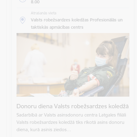
8.00
Atrašanās vieta
Valsts robežsardzes koledžas Profesionālās un
taktiskās apmācības centrs
Donoru diena Valsts robežsardzes koledžā
Sadarbībā ar Valsts asinsdonoru centra Latgales filiāli
Valsts robežsardzes koledžā tiks rīkotā asins donoru
diena, kurā asinis ziedos…