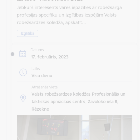
Jebkurš interesents varēs iepazīties ar robežsarga
profesijas specifiku un izglītības iespējām Valsts
robežsardzes koledžā, apskatīt…
Izglītība
Datums
17. februāris, 2023
Laiks
Visu dienu
Atrašanās vieta
Valsts robežsardzes koledžas Profesionālās un
taktiskās apmācības centrs, Zavoloko iela 8,
Rēzekne