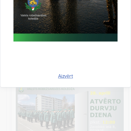
robežsardzes koledžā, apskatīt…
Izglītība
Datums
28. aprīlis, 2023
Laiks
12.00–15.00
Atrašanās vieta
Valsts robežsardzes koledža,
Zavoloko iela 8,
Rēzekne
Aizvērt