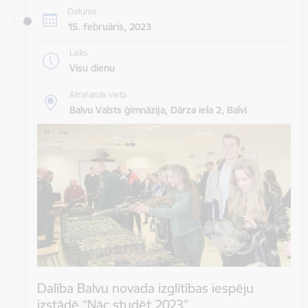
Datums
15. februāris, 2023
Laiks
Visu dienu
Atrašanās vieta
Balvu Valsts ģimnāzija, Dārza iela 2, Balvi
Dalība Balvu novada izglītības iespēju
izstādē “Nāc studēt 2023”