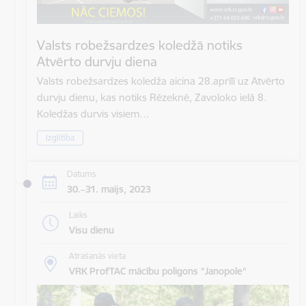
Valsts robežsardzes koledžā notiks
Atvērto durvju diena
Valsts robežsardzes koledža aicina 28.aprīlī uz Atvērto
durvju dienu, kas notiks Rēzeknē, Zavoloko ielā 8.
Koledžas durvis visiem…
Izglītība
Datums
30.–31. maijs, 2023
Laiks
Visu dienu
Atrašanās vieta
VRK ProfTAC mācību poligons "Janopole"