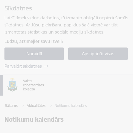
Pāriet uz lapas saturu
Sīkdatnes
Spied
lai meklētu
Enter
Lai šī tīmekļvietne darbotos, tā izmanto obligāti nepieciešamās
sīkdatnes. Ar Jūsu piekrišanu papildus šajā vietnē var tikt
izmantotas statistikas un sociālo mediju sīkdatnes.
Lūdzu, atzīmējiet savu izvēli:
Noraidīt
Apstiprināt visas
Pārvaldīt sīkdatnes
Sākums
Aktualitātes
Notikumu kalendārs
Notikumu kalendārs