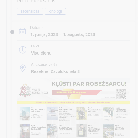
ieroču meklēšanas…
sacensības
kinologi
Datums
1. jūnijs, 2023 – 4. augusts, 2023
Laiks
Visu dienu
Atrašanās vieta
Rēzekne, Zavoloko iela 8