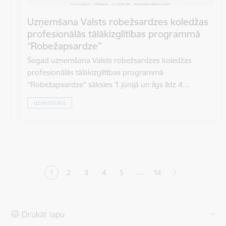
Uzņemšana Valsts robežsardzes koledžas
profesionālās tālākizglītības programmā
“Robežapsardze”
Šogad uzņemšana Valsts robežsardzes koledžas
profesionālās tālākizglītības programmā
“Robežapsardze” sāksies 1.jūnijā un ilgs līdz 4…
uzņemšana
Lapošana
…
1
2
3
4
5
14
Pašreizējā lapa
Lapa
Lapa
Lapa
Lapa
Drukāt lapu