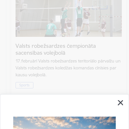
Valsts robežsardzes čempionāta
sacensības volejbolā
17.februārī Valsts robežsardzes teritoriālo pārvalžu un
Valsts robežsardzes koledžas komandas cīnīsies par
kausu volejbolā.
Sports
Datums
17. februāris, 2023
Laiks
10.00–15.00