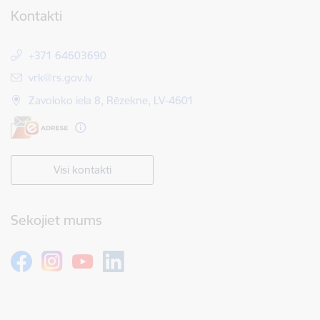
Kontakti
+371 64603690
E-pasts:
vrk@rs.gov.lv
Zavoloko iela 8, Rēzekne, LV-4601
Visi kontakti
Sekojiet mums