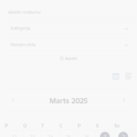
Meklēt notikumu
Kategorija
Norises vieta
Aizvērt
Marts 2025
P
O
T
C
P
S
Sv
1
2
22
23
24
25
26