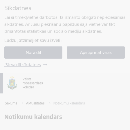
Pāriet uz lapas saturu
Sīkdatnes
Spied
lai meklētu
Enter
Lai šī tīmekļvietne darbotos, tā izmanto obligāti nepieciešamās
sīkdatnes. Ar Jūsu piekrišanu papildus šajā vietnē var tikt
izmantotas statistikas un sociālo mediju sīkdatnes.
Lūdzu, atzīmējiet savu izvēli:
Noraidīt
Apstiprināt visas
Pārvaldīt sīkdatnes
Sākums
Aktualitātes
Notikumu kalendārs
Notikumu kalendārs