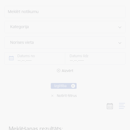
Meklēt notikumu
Kategorija
Norises vieta
Datums no
Datums līdz
Aizvērt
Izglītība
Notīrīt filtrus
Meklēšanas rezultāts: