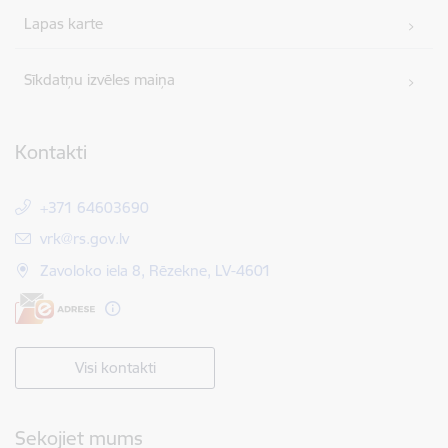
Lapas karte
Sīkdatņu izvēles maiņa
Kontakti
+371 64603690
E-pasts:
vrk@rs.gov.lv
Zavoloko iela 8, Rēzekne, LV-4601
Visi kontakti
Sekojiet mums