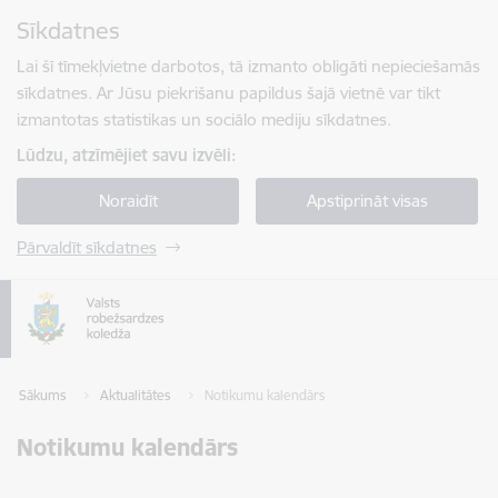
Pāriet uz lapas saturu
Sīkdatnes
Spied
lai meklētu
Enter
Lai šī tīmekļvietne darbotos, tā izmanto obligāti nepieciešamās
sīkdatnes. Ar Jūsu piekrišanu papildus šajā vietnē var tikt
izmantotas statistikas un sociālo mediju sīkdatnes.
Lūdzu, atzīmējiet savu izvēli:
Noraidīt
Apstiprināt visas
Pārvaldīt sīkdatnes
Sākums
Aktualitātes
Notikumu kalendārs
Notikumu kalendārs