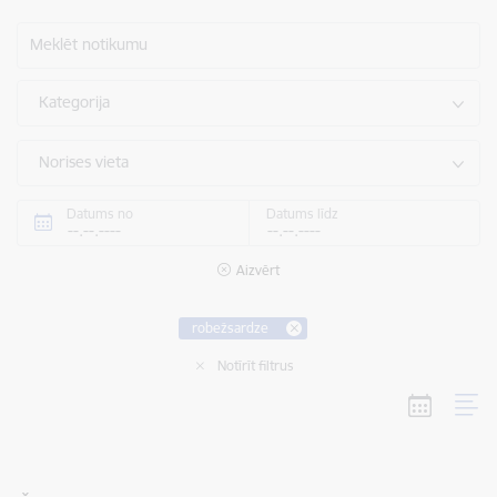
Meklēt notikumu
Kategorija
Norises vieta
Datums no
Datums līdz
Aizvērt
robežsardze
Notīrīt filtrus