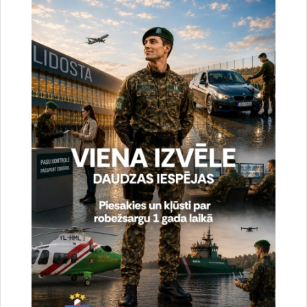
taktiskās apmācības centrs
Valsts robežsardzes koledžas 49. izlaidums
Izlaidums
robežsardze