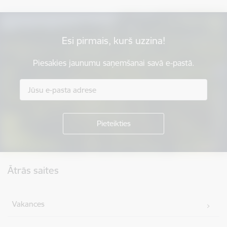
Esi pirmais, kurš uzzina!
Piesakies jaunumu saņemšanai savā e-pastā.
Kājene
Ātrās saites
Vakances