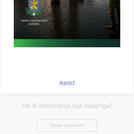
Drukāt lapu
Aizvērt
Vai šī informācija bija noderīga?
Sniegt atsauksmi