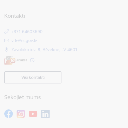
Kontakti
+371 64603690
E-pasts:
vrk@rs.gov.lv
Zavoloko iela 8, Rēzekne, LV-4601
Visi kontakti
Sekojiet mums