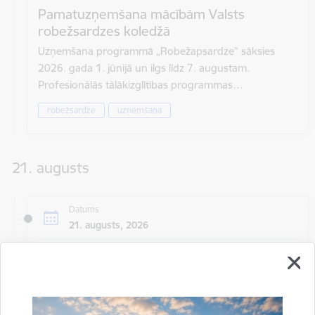
Pamatuzņemšana mācībām Valsts
robežsardzes koledžā
Uzņemšana programmā „Robežapsardze” sāksies
2026. gada 1. jūnijā un ilgs līdz 7. augustam.
Profesionālās tālākizglītības programmas…
robežsardze
uzņemšana
21. augusts
Datums
21. augusts, 2026
Laiks
Visu dienu
Atrašanās vieta
Valsts robežsardzes koledžas Profesionālās un