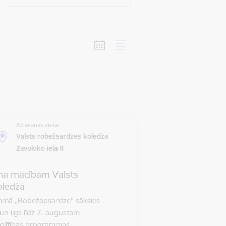
Atrašanās vieta
Valsts robežsardzes koledža
Zavoloko iela 8
a mācībām Valsts
oledžā
mā „Robežapsardze” sāksies
un ilgs līdz 7. augustam.
izglītības programmas…