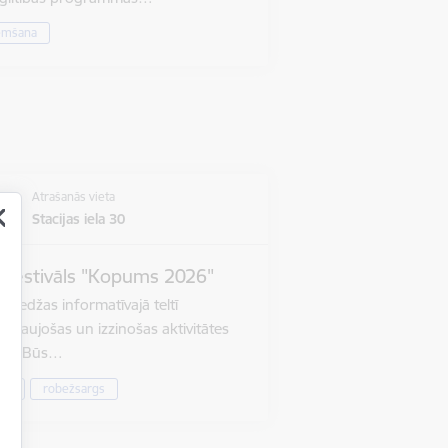
emšana
Atrašanās vieta
Stacijas iela 30
u festivāls "Kopums 2026"
oledžas informatīvajā teltī
izraujošas un izzinošas aktivitātes
iem. Būs…
āls
robežsargs