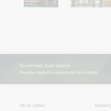
Esi pirmais, kurš uzzina!
Piesakies jaunumu saņemšanai savā e-pastā.
Kājene
Ātrās saites
Noderīg