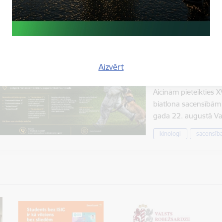
Datums
Laiks
22. augusts, 2026
Visu dienu
XVIII starptauti
Aizvērt
sacensības "Latv
Aicinām pieteikties X
biatlona sacensībām 
gada 22. augustā V
kinologi
sacensīb