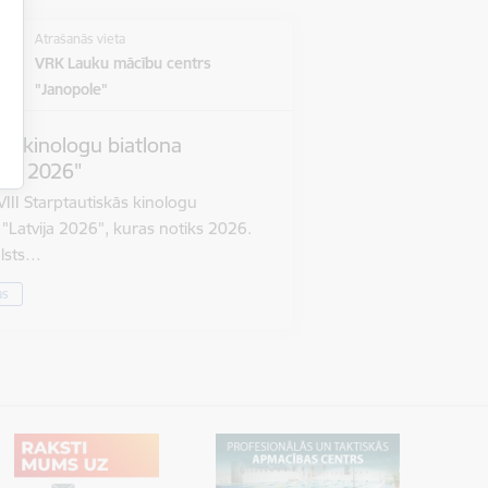
Atrašanās vieta
VRK Lauku mācību centrs
"Janopole"
sko kinologu biatlona
ija 2026"
VIII Starptautiskās kinologu
"Latvija 2026", kuras notiks 2026.
alsts…
as