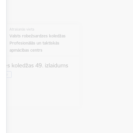
Atrašanās vieta
Valsts robežsardzes koledžas
Profesionālās un taktiskās
apmācības centrs
dzes koledžas 49. izlaidums
ardze