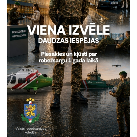
ugusts
Datums
Laiks
21. augusts, 2026
Visu dienu
Valsts robežsar
Izlaidums
robežs
ugusts