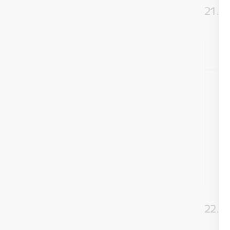
21. a
22. a