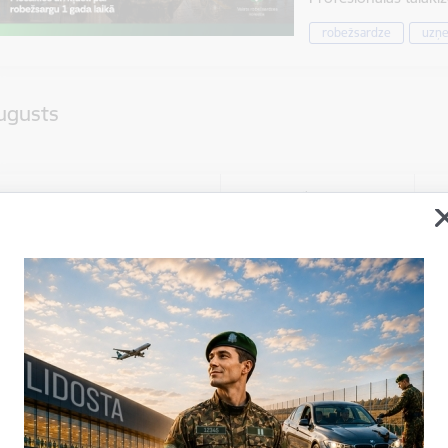
robežsardze
uzņ
ugusts
Datums
Laiks
12. augusts, 2026
13.00–16.00
Jauniešu iespēj
Valsts robežsardzes k
apmeklētājus gaidīs a
bērniem un jaunieš
jauniešu iespēju festiv