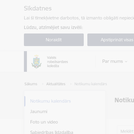
Pāriet uz lapas saturu
Sīkdatnes
Lai šī tīmekļvietne darbotos, tā izmanto obligāti nepiec
Lūdzu, atzīmējiet savu izvēli:
Noraidīt
Apstiprināt visas
Par mums
Sākums
Aktualitātes
Notikumu kalendārs
Notik
Notikumu kalendārs
Jaunumi
Foto un video
Meklēt
Sabiedrības līdzdalība