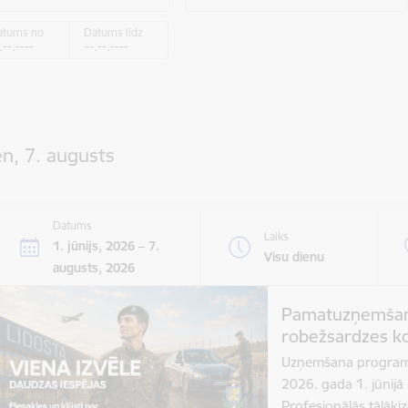
atums no
Datums līdz
n, 7. augusts
Datums
Laiks
1. jūnijs, 2026 – 7.
Visu dienu
augusts, 2026
Pamatuzņemšan
robežsardzes k
Uzņemšana program
2026. gada 1. jūnijā 
Profesionālās tālāk