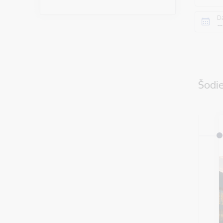
D
Šodie