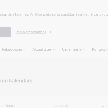
iešamās sīkdatnes. Ar Jūsu piekrišanu papildus šajā vietnē var tikt i
Pārvaldīt sīkdatnes
Pakalpojumi
Aktualitātes
Uzņemšana
Kontakti
umu kalendārs
 notikumu
Kategorija