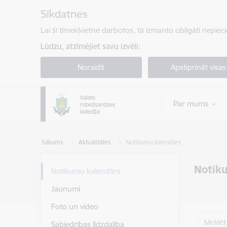
Pāriet uz lapas saturu
Sīkdatnes
Lai šī tīmekļvietne darbotos, tā izmanto obligāti nepiec
Lūdzu, atzīmējiet savu izvēli:
Noraidīt
Apstiprināt visas
Par mums
Sākums
Aktualitātes
Notikumu kalendārs
Notik
Notikumu kalendārs
Jaunumi
Foto un video
Meklēt
Sabiedrības līdzdalība