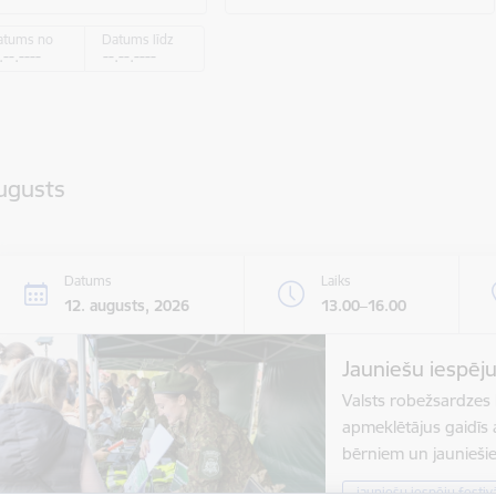
atums no
Datums līdz
ugusts
Datums
Laiks
12. augusts, 2026
13.00–16.00
Jauniešu iespēj
Valsts robežsardzes k
apmeklētājus gaidīs a
bērniem un jaunieš
jauniešu iespēju festiv