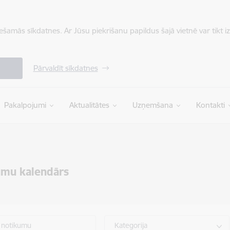
iešamās sīkdatnes. Ar Jūsu piekrišanu papildus šajā vietnē var tikt i
Pārvaldīt sīkdatnes
Pakalpojumi
Aktualitātes
Uzņemšana
Kontakti
umu kalendārs
 notikumu
Kategorija