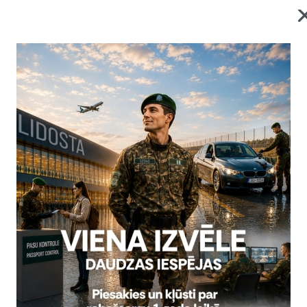
ugusts
Datums
Laiks
21. augusts, 2026
Visu dienu
Valsts robežsar
Izlaidums
robežs