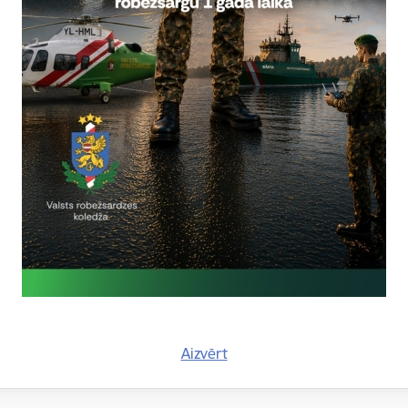
ugusts
Datums
Laiks
22. augusts, 2026
Visu dienu
XVIII starptauti
sacensības "Latv
Aicinām pieteikties X
biatlona sacensībām 
gada 22. augustā V
kinologi
sacensīb
Aizvērt