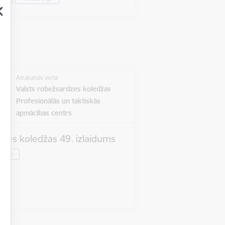
Atrašanās vieta
Valsts robežsardzes koledžas
Profesionālās un taktiskās
apmācības centrs
dzes koledžas 49. izlaidums
ardze