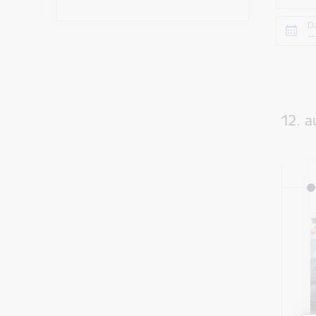
D
12. a