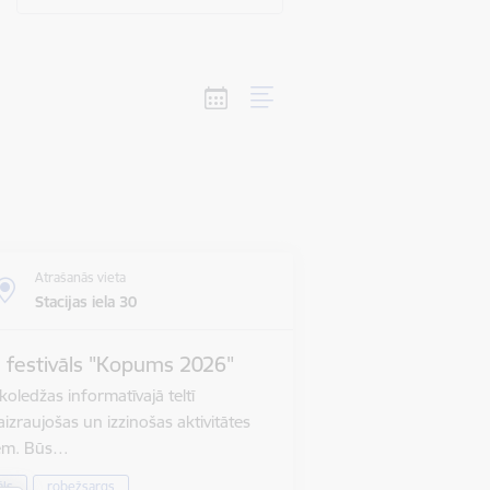
Atrašanās vieta
Stacijas iela 30
u festivāls "Kopums 2026"
oledžas informatīvajā teltī
izraujošas un izzinošas aktivitātes
iem. Būs…
āls
robežsargs