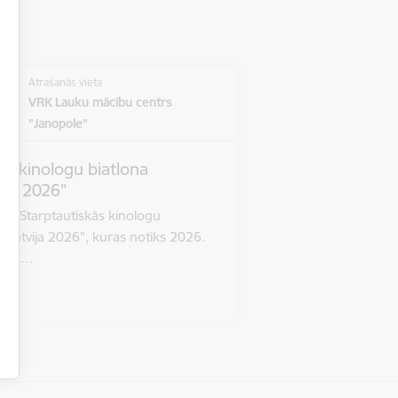
Atrašanās vieta
VRK Lauku mācību centrs
"Janopole"
sko kinologu biatlona
ija 2026"
VIII Starptautiskās kinologu
"Latvija 2026", kuras notiks 2026.
alsts…
as