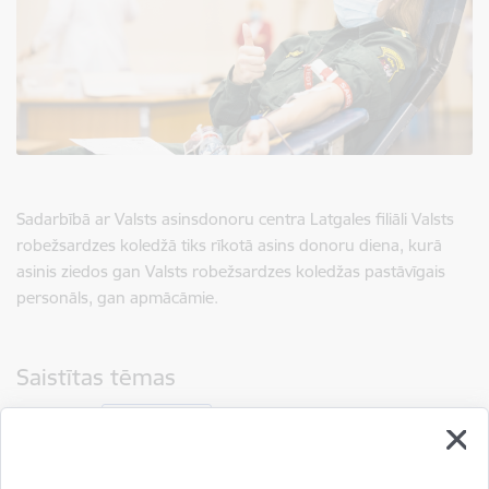
Sadarbībā ar Valsts asinsdonoru centra Latgales filiāli Valsts
robežsardzes koledžā tiks rīkotā asins donoru diena, kurā
asinis ziedos gan Valsts robežsardzes koledžas pastāvīgais
personāls, gan apmācāmie.
Saistītas tēmas
Notikumi:
Donoru diena