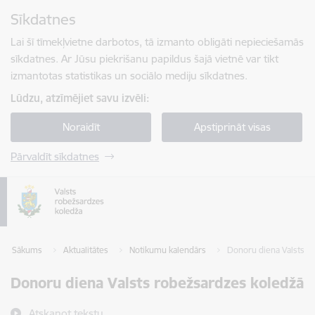
Pāriet uz lapas saturu
Sīkdatnes
Spied
lai meklētu
Enter
Lai šī tīmekļvietne darbotos, tā izmanto obligāti nepieciešamās
sīkdatnes. Ar Jūsu piekrišanu papildus šajā vietnē var tikt
izmantotas statistikas un sociālo mediju sīkdatnes.
Lūdzu, atzīmējiet savu izvēli:
Noraidīt
Apstiprināt visas
Pārvaldīt sīkdatnes
Sākums
Aktualitātes
Notikumu kalendārs
Donoru diena Valsts r
Donoru diena Valsts robežsardzes koledžā
Atskaņot tekstu