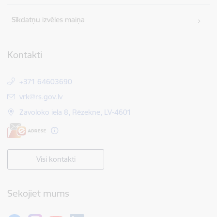
Sīkdatņu izvēles maiņa
Kontakti
+371 64603690
E-pasts:
vrk@rs.gov.lv
Zavoloko iela 8, Rēzekne, LV-4601
Visi kontakti
Sekojiet mums