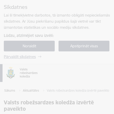
Pāriet uz lapas saturu
Sīkdatnes
Spied
lai meklētu
Enter
Lai šī tīmekļvietne darbotos, tā izmanto obligāti nepieciešamās
sīkdatnes. Ar Jūsu piekrišanu papildus šajā vietnē var tikt
izmantotas statistikas un sociālo mediju sīkdatnes.
Lūdzu, atzīmējiet savu izvēli:
Noraidīt
Apstiprināt visas
Pārvaldīt sīkdatnes
Sākums
Aktualitātes
Valsts robežsardzes koledža izvērtē paveikto
Valsts robežsardzes koledža izvērtē
paveikto