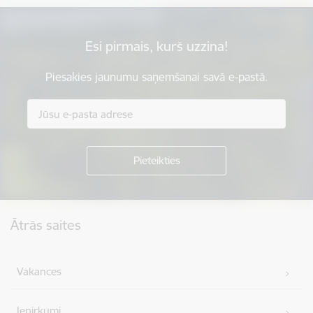
Esi pirmais, kurš uzzina!
Piesakies jaunumu saņemšanai savā e-pastā.
Kājene
Ātrās saites
Vakances
Iepirkumi