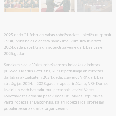
Atvērt galeriju
2025.gada 21.februārī Valsts robežsardzes koledžā (turpmāk
- VRK) norisinājās dienesta sanāksme, kurā tika izvērtēts
2024.gadā paveiktais un noteikti galvenie darbības virzieni
2025.gadam.
Sanāksmi vadīja Valsts robežsardzes koledžas direktors
pulkvedis Mariks Petrušins, kurš iepazīstināja ar koledžas
darbības aktualitātēm 2024.gadā, uzsverot VRK darbības
stratēģijas 2024. - 2028.gadam apstiprināšanu, VRK Domes
izveidi un darbības sākumu, personāla iesaisti Valsts
robežsardzes atbalsta pasākumos uz Latvijas Republikas
valsts robežas ar Baltkrieviju, kā arī robežsarga profesijas
popularizēšanas darba organizēšanu.