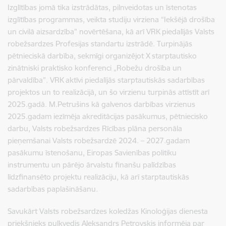
Izglītības jomā tika izstrādātas, pilnveidotas un īstenotas
izglītības programmas, veikta studiju virziena “Iekšējā drošība
un civilā aizsardzība” novērtēšana, kā arī VRK piedalījās Valsts
robežsardzes Profesijas standartu izstrādē. Turpinājās
pētnieciskā darbība, sekmīgi organizējot X starptautisko
zinātniski praktisko konferenci „Robežu drošība un
pārvaldība”. VRK aktīvi piedalījās starptautiskās sadarbības
projektos un to realizācijā, un šo virzienu turpinās attīstīt arī
2025.gadā. M.Petrušins kā galvenos darbības virzienus
2025.gadam iezīmēja akreditācijas pasākumus, pētniecisko
darbu, Valsts robežsardzes Rīcības plāna personāla
pieņemšanai Valsts robežsardzē 2024. – 2027.gadam
pasākumu īstenošanu, Eiropas Savienības politiku
instrumentu un pārējo ārvalstu finanšu palīdzības
līdzfinansēto projektu realizāciju, kā arī starptautiskās
sadarbības paplašināšanu.
Savukārt Valsts robežsardzes koledžas Kinoloģijas dienesta
priekšnieks pulkvedis Aleksandrs Petrovskis informēja par