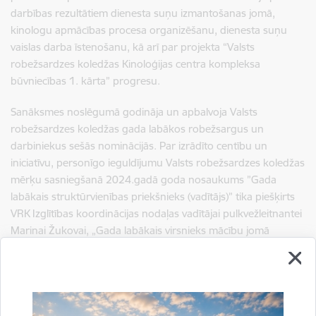
darbības rezultātiem dienesta suņu izmantošanas jomā,
kinologu apmācības procesa organizēšanu, dienesta suņu
vaislas darba īstenošanu, kā arī par projekta “Valsts
robežsardzes koledžas Kinoloģijas centra kompleksa
būvniecības 1. kārta” progresu.
Sanāksmes noslēgumā godināja un apbalvoja Valsts
robežsardzes koledžas gada labākos robežsargus un
darbiniekus sešās nominācijās. Par izrādīto centību un
iniciatīvu, personīgo ieguldījumu Valsts robežsardzes koledžas
mērķu sasniegšanā 2024.gadā goda nosaukums
”Gada
labākais struktūrvienības priekšnieks (vadītājs)”
tika piešķirts
VRK Izglītības koordinācijas nodaļas vadītājai pulkvežleitnantei
Marinai Žukovai, „Gada labākais virsnieks mācību jomā
(akadēmiskais personāls)” – VRK Vispārizglītojošo priekšmetu
katedras docentam pulkvežleitnantam Janam Pavlovičam,
„Gada labākais instruktors” – VRK Militārās un fiziskās
sagatavošanas priekšmetu katedras inspektoram seržantam
Raimondam Andžānam, „Gada labākais darbinieks