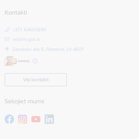
Kontakti
+371 64603690
E-pasts:
vrk@rs.gov.lv
Zavoloko iela 8, Rēzekne, LV-4601
Visi kontakti
Sekojiet mums