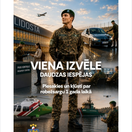
nodrošinājuma jomā” – VRK Profesionālās un taktiskās
apmācības centra administratorei Zojai Mekšai, „Gada
labākais darbinieks transportlīdzekļu vadīšanas un mehānikas
jomā” – VRK BID Autotransporta nodaļas automobiļa
vadītājam Edgaram Kozlovam un „Gada labākais darbinieks
uzkopšanas jomā” – VRK BID Ēku ekspluatācijas nodaļas
apkopējai Inārai Škarstai.
Valsts robežsardzes koledža turpina mērķtiecīgi attīstīt mācību
procesus, veicināt pētniecību un sadarboties ar
starptautiskajiem partneriem, lai nodrošinātu augsta līmeņa
sagatavošanu robežsargiem Latvijā.
Foto: A.Vītols, VRK
Informāciju sagatavoja: