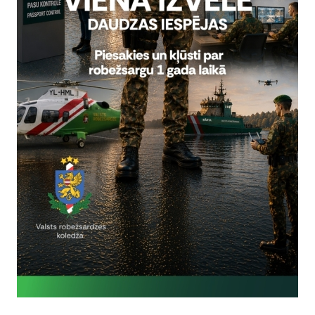
2025.gada 4.maijā, svinot Latvi
35.gadadienu, Talsos norisinājā
parāde, kas ik gadu notiek kādā
robežsardze
4.maijs
milit
Vai šī informācija bija noderīga?
Sniegt atsauksmi