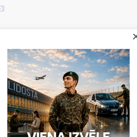
Valsts robežsardzes koledž
parādē Aizkrauklē
06.05.2026.
2026. gada 4. maijā, svinot Latv
atjaunošanas 36. gadadienu, Aiz
spēku militārā parāde, kas ik g
robežsardze
4.maijs
milit
Valsts robežsardzes koled
parādē
06.05.2025.