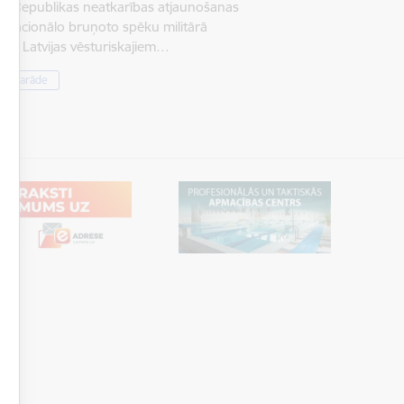
jas Republikas neatkarības atjaunošanas
s Nacionālo bruņoto spēku militārā
 no Latvijas vēsturiskajiem…
ārā parāde