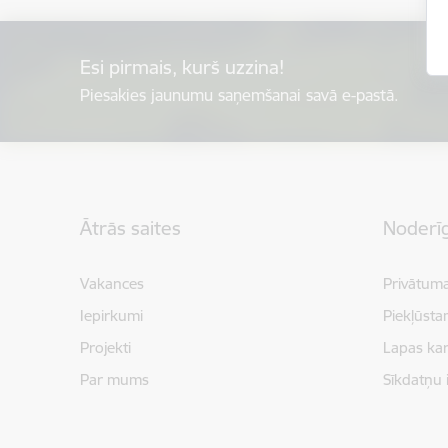
Esi pirmais, kurš uzzina!
Piesakies jaunumu saņemšanai savā e-pastā.
Kājene
Ātrās saites
Noderīg
Vakances
Privātuma
Iepirkumi
Piekļūsta
Projekti
Lapas kar
Par mums
Sīkdatņu 