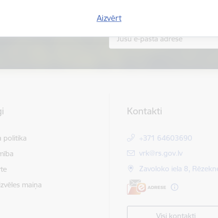
Aizvērt
i
Kontakti
 politika
+371 64603690
E-pasts:
vrk@rs.gov.lv
mība
Zavoloko iela 8, Rēzekn
te
izvēles maiņa
Visi kontakti