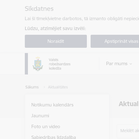
Pāriet uz lapas saturu
Sīkdatnes
Lai šī tīmekļvietne darbotos, tā izmanto obligāti nepiec
Lūdzu, atzīmējiet savu izvēli:
Noraidīt
Apstiprināt visas
Par mums
Sākums
Aktualitātes
Aktual
Notikumu kalendārs
Jaunumi
Foto un video
Meklēt akt
Sabiedrības līdzdalība