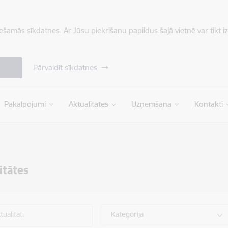
iešamās sīkdatnes. Ar Jūsu piekrišanu papildus šajā vietnē var tikt i
Pārvaldīt sīkdatnes
Pakalpojumi
Aktualitātes
Uzņemšana
Kontakti
itātes
ualitāti
Kategorija