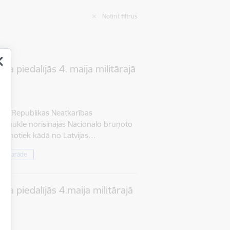
Notīrīt filtrus
a piedalījās 4. maija militārajā
ijas Republikas Neatkarības
krauklē norisinājās Nacionālo bruņoto
adu notiek kādā no Latvijas…
ārā parāde
ža piedalījās 4.maija militārajā