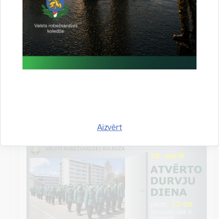
robežsardzes koledžā, apskatīt…
Izglītība
Datums
28. aprīlis, 2023
Laiks
12.00–15.00
Atrašanās vieta
Valsts robežsardzes koledža,
Zavoloko iela 8,
Rēzekne
Aizvērt