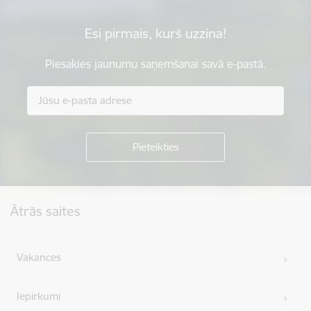
Esi pirmais, kurš uzzina!
Piesakies jaunumu saņemšanai savā e-pastā.
Kājene
Ātrās saites
Vakances
Iepirkumi