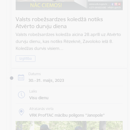
Valsts robežsardzes koledžā notiks
Atvērto durvju diena
Valsts robežsardzes koledža aicina 28.aprīlī uz Atvērto
durvju dienu, kas notiks Rēzeknē, Zavoloko ielā 8.
Koledžas durvis visiem…
Izglītība
Datums
30.–31. maijs, 2023
Laiks
Visu dienu
Atrašanās vieta
VRK ProfTAC mācību poligons "Janopole"