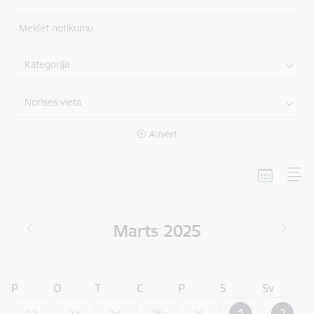
Meklēt notikumu
Kategorija
Norises vieta
Aizvērt
Marts 2025
P
O
T
C
P
S
Sv
1
2
22
23
24
25
26