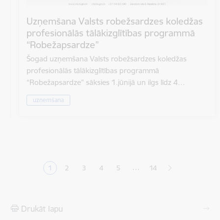
Uzņemšana Valsts robežsardzes koledžas
profesionālās tālākizglītības programmā
“Robežapsardze”
Šogad uzņemšana Valsts robežsardzes koledžas
profesionālās tālākizglītības programmā
“Robežapsardze” sāksies 1.jūnijā un ilgs līdz 4…
uzņemšana
Lapošana
…
1
2
3
4
5
14
Pašreizējā lapa
Lapa
Lapa
Lapa
Lapa
Drukāt lapu