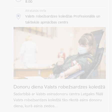
8.00
Atrašanās vieta
Valsts robežsardzes koledžas Profesionālās un
taktiskās apmācības centrs
Donoru diena Valsts robežsardzes koledžā
Sadarbībā ar Valsts asinsdonoru centra Latgales filiāli
Valsts robežsardzes koledžā tiks rīkotā asins donoru
diena, kurā asinis ziedos…