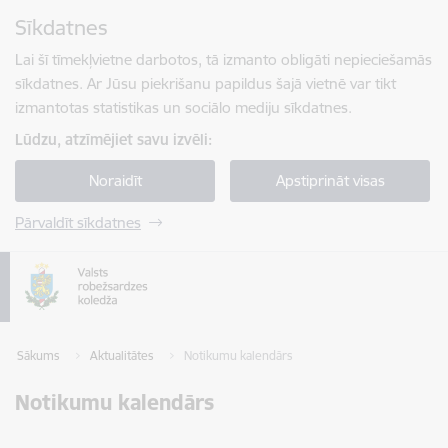
Pāriet uz lapas saturu
Sīkdatnes
Spied
lai meklētu
Enter
Lai šī tīmekļvietne darbotos, tā izmanto obligāti nepieciešamās
sīkdatnes. Ar Jūsu piekrišanu papildus šajā vietnē var tikt
izmantotas statistikas un sociālo mediju sīkdatnes.
Lūdzu, atzīmējiet savu izvēli:
Noraidīt
Apstiprināt visas
Pārvaldīt sīkdatnes
Sākums
Aktualitātes
Notikumu kalendārs
Notikumu kalendārs