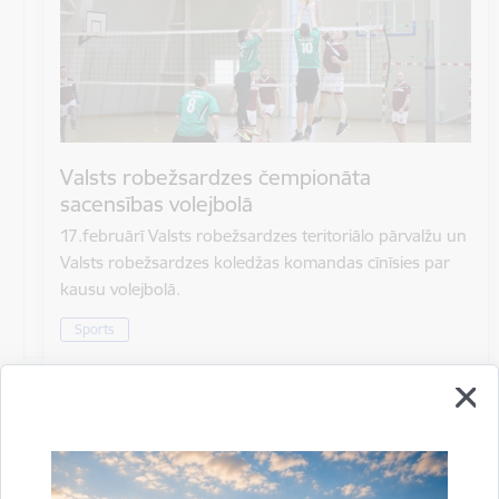
Valsts robežsardzes čempionāta
sacensības volejbolā
17.februārī Valsts robežsardzes teritoriālo pārvalžu un
Valsts robežsardzes koledžas komandas cīnīsies par
kausu volejbolā.
Sports
Datums
17. februāris, 2023
Laiks
10.00–15.00