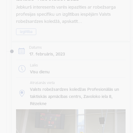
Jebkurš interesents varēs iepazīties ar robežsarga
profesijas specifiku un izglītības iespējām Valsts
robežsardzes koledžā, apskatīt…
Izglītība
Datums
17. februāris, 2023
Laiks
Visu dienu
Atrašanās vieta
Valsts robežsardzes koledžas Profesionālās un
taktiskās apmācības centrs, Zavoloko iela 8,
Rēzekne