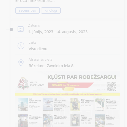
ieroču meklēšanas…
sacensības
kinologi
Datums
1. jūnijs, 2023 – 4. augusts, 2023
Laiks
Visu dienu
Atrašanās vieta
Rēzekne, Zavoloko iela 8