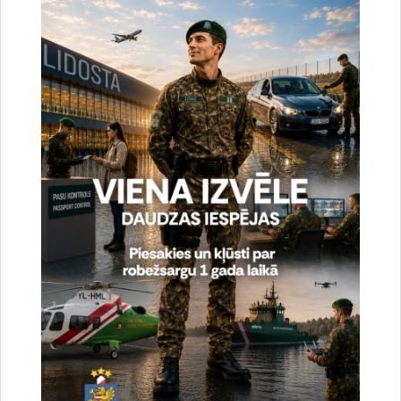
Atrašanās vieta
Rēzeknes novada pašvaldība, Atbrīvošanas aleja
95a, Rēzekne
Dalība Austrumlatgales reģionālajā
profesionālās un augstākās izglītības
iestāžu izstādē “Izglītība un Karjera 2023”
Jebkurš interesents varēs iepazīties ar robežsarga
profesijas specifiku un izglītības iespējām Valsts