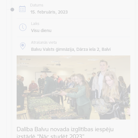
Datums
15. februāris, 2023
Laiks
Visu dienu
Atrašanās vieta
Balvu Valsts ģimnāzija, Dārza iela 2, Balvi
Dalība Balvu novada izglītības iespēju
izstādē “Nāc studēt 2023”