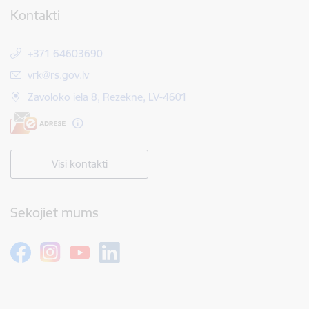
Kontakti
+371 64603690
E-pasts:
vrk@rs.gov.lv
Zavoloko iela 8, Rēzekne, LV-4601
Visi kontakti
Sekojiet mums