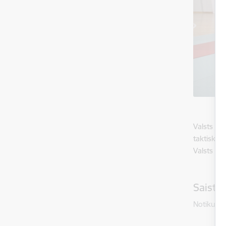
Valsts ro
taktiskās
Valsts r
Saistī
Notikumi: