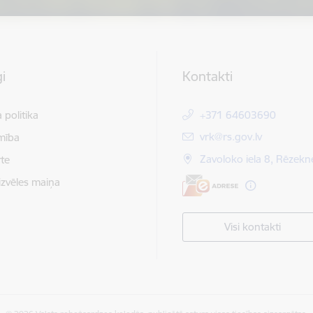
i
Kontakti
 politika
+371 64603690
E-pasts:
vrk@rs.gov.lv
mība
Zavoloko iela 8, Rēzekn
te
izvēles maiņa
Visi kontakti