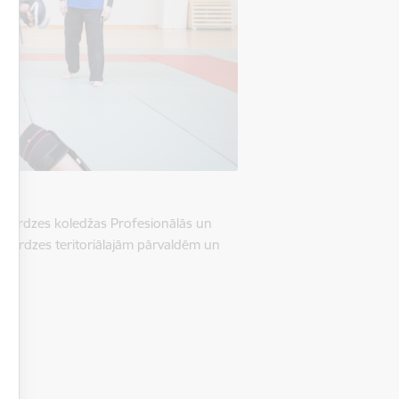
žsardzes koledžas Profesionālās un
žsardzes teritoriālajām pārvaldēm un