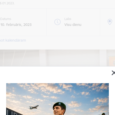
26.01.2023.
Datums
Laiks
10. februāris, 2023
Visu dienu
not kalendāram