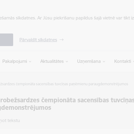
iešamās sīkdatnes. Ar Jūsu piekrišanu papildus šajā vietnē var tikt i
Pārvaldīt sīkdatnes
Pakalpojumi
Aktualitātes
Uzņemšana
Kontakti
ežsardzes čempionāta sacensības tuvcīņas paņēmienu paraugdemonstrējumos
 robežsardzes čempionāta sacensības tuvcīņ
gdemonstrējumos
ņot tekstu