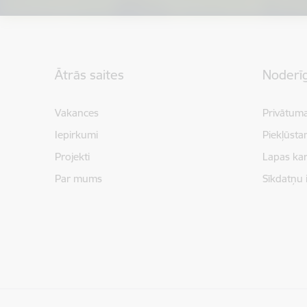
Kājene
Ātrās saites
Noderīg
Vakances
Privātuma
Iepirkumi
Piekļūsta
Projekti
Lapas kar
Par mums
Sīkdatņu 