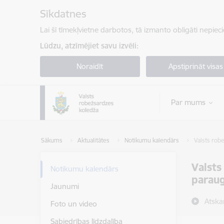
Pāriet uz lapas saturu
Sīkdatnes
Lai šī tīmekļvietne darbotos, tā izmanto obligāti nepiec
Lūdzu, atzīmējiet savu izvēli:
Noraidīt
Apstiprināt visas
Par mums
Sākums
Aktualitātes
Notikumu kalendārs
Valsts rob
Valsts
Notikumu kalendārs
parau
Jaunumi
Atska
Foto un video
Sabiedrības līdzdalība