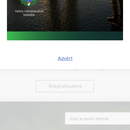
Aizvērt
Vai šī informācija bija noderīga?
Sniegt atsauksmi