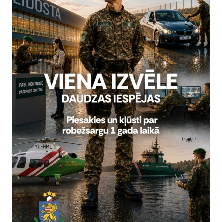
bežsardzes 2023.gada čempionāta ietvaros 10.februārī Valsts robe
 apmācības centrā (Rēzeknē, Zavoloko 8) robežsargi no Valsts robe
obežsardzes koledžas demonstrēs tuvcīņas paņēmienus.
tas tēmas
Sports