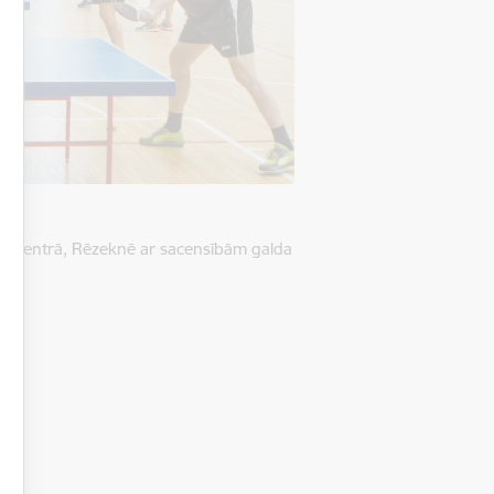
as centrā
, Rēzeknē ar sacensībām galda