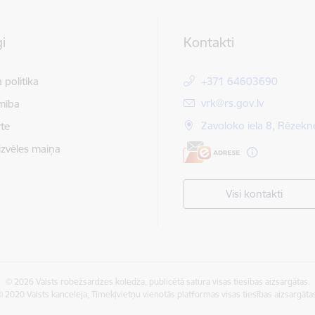
i
Kontakti
 politika
+371 64603690
E-pasts:
vrk@rs.gov.lv
mība
Zavoloko iela 8, Rēzekn
te
izvēles maiņa
Visi kontakti
© 2026 Valsts robežsardzes koledža, publicētā satura visas tiesības aizsargātas.
 2020 Valsts kanceleja, Tīmekļvietņu vienotās platformas visas tiesības aizsargāta