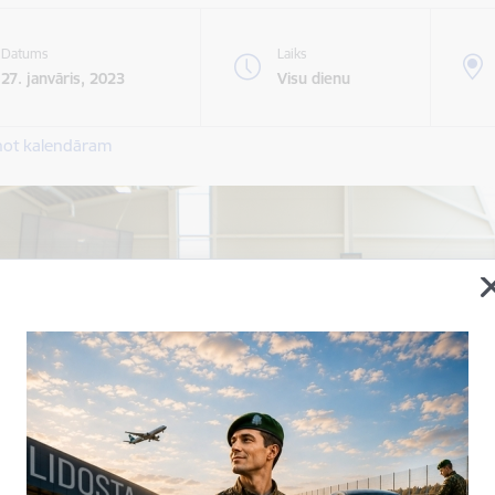
Datums
Laiks
27. janvāris, 2023
Visu dienu
not kalendāram