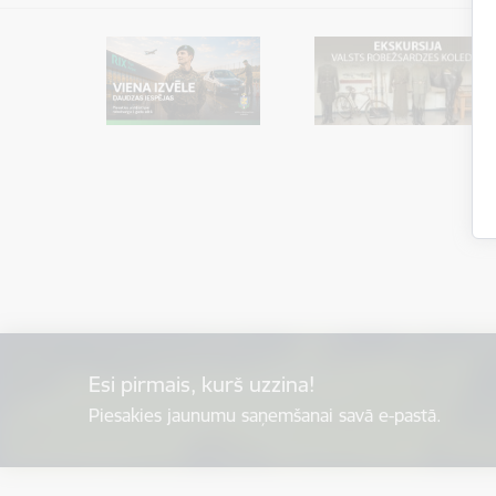
Esi pirmais, kurš uzzina!
Piesakies jaunumu saņemšanai savā e-pastā.