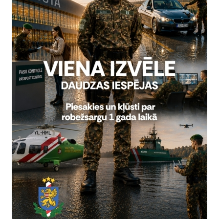
ī
Valsts robežsardzes koledžas Profesionālās un taktiskās apmācīb
ks atklāts Valsts robežsardzes 2023.gada čempionāts.
tas tēmas
Sports