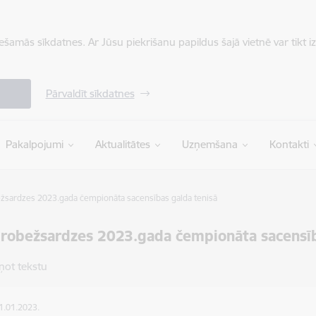
iešamās sīkdatnes. Ar Jūsu piekrišanu papildus šajā vietnē var tikt i
Pārvaldīt sīkdatnes
Pakalpojumi
Aktualitātes
Uzņemšana
Kontakti
ežsardzes 2023.gada čempionāta sacensības galda tenisā
 robežsardzes 2023.gada čempionāta sacensīb
ņot tekstu
11.01.2023.