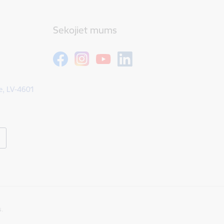
Sekojiet mums
e, LV-4601
s.