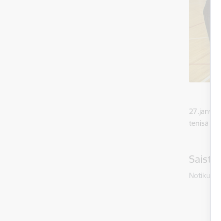
27.janvār
tenisā ti
Saistī
Notikumi: