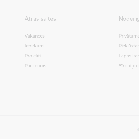
Kājene
Ātrās saites
Noderīg
Vakances
Privātuma
Iepirkumi
Piekļūsta
Projekti
Lapas kar
Par mums
Sīkdatņu 
©