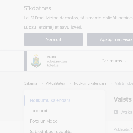
Pāriet uz lapas saturu
Sīkdatnes
Lai šī tīmekļvietne darbotos, tā izmanto obligāti nepiec
Lūdzu, atzīmējiet savu izvēli:
Noraidīt
Apstiprināt visas
Par mums
Sākums
Aktualitātes
Notikumu kalendārs
Valsts rob
Valsts
Notikumu kalendārs
Jaunumi
Atska
Foto un video
Publicēts: 
Sabiedrības līdzdalība