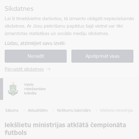
Pāriet uz lapas saturu
Sīkdatnes
Spied
lai meklētu
Enter
Lai šī tīmekļvietne darbotos, tā izmanto obligāti nepieciešamās
sīkdatnes. Ar Jūsu piekrišanu papildus šajā vietnē var tikt
izmantotas statistikas un sociālo mediju sīkdatnes.
Lūdzu, atzīmējiet savu izvēli:
Noraidīt
Apstiprināt visas
Pārvaldīt sīkdatnes
Sākums
Aktualitātes
Notikumu kalendārs
Iekšlietu ministrijas a
Iekšlietu ministrijas atklātā čempionāta
futbols