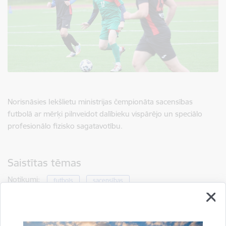
Norisnāsies Iekšlietu ministrijas čempionāta sacensības
futbolā ar mērķi pilnveidot dalībieku vispārējo un speciālo
profesionālo fizisko sagatavotību.
Saistītas tēmas
Notikumi:
futbols
sacensības