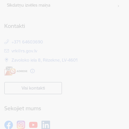
Sīkdatņu izvēles maiņa
Kontakti
+371 64603690
E-pasts:
vrk@rs.gov.lv
Zavoloko iela 8, Rēzekne, LV-4601
Visi kontakti
Sekojiet mums