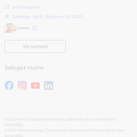
E-pasts:
vrk@rs.gov.lv
Zavoloko iela 8, Rēzekne, LV-4601
Visi kontakti
Sekojiet mums
© 2026 Valsts robežsardzes koledža, publicētā satura visas tiesības
aizsargātas.
© 2020 Valsts kanceleja, Tīmekļvietņu vienotās platformas visas tiesības
aizsargātas.