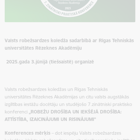
Valsts robežsardzes koledža sadarbībā ar
Rīgas Tehniskās
universitātes Rēzeknes Akadēmiju
2025.gada 3.jūnijā (tiešsaistē) organizē
Valsts robežsardzes koledžas un
Rīgas Tehniskās
universitātes Rēzeknes Akadēmija
s un citu valsts augstākās
izglītības iestāžu docētāju un studējošo 7.zinātniski praktisko
konferenci
„ROBEŽU DROŠĪBA UN IEKŠĒJĀ DROŠĪBA:
ATTĪSTĪBA, IZAICINĀJUMI UN RISINĀJUMI”
Konferences mērķis
– dot iespēju Valsts robežsardzes