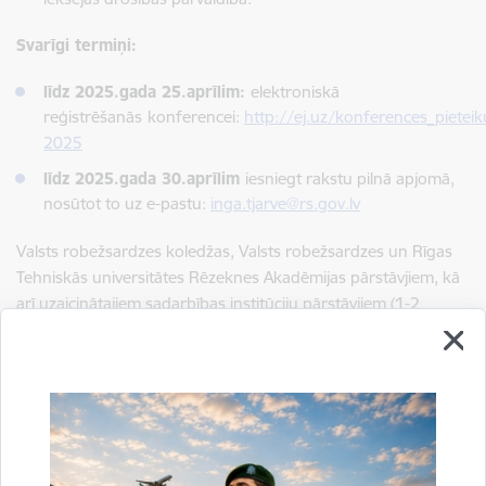
Svarīgi termiņi:
līdz 2025.gada
25.aprīlim
:
elektroniskā
reģistrēšanās
konferencei:
http://ej.uz/konferences_pietei
2025
līdz 2025.gada 30.aprīlim
iesniegt rakstu pilnā apjomā,
nosūtot to uz e-pastu:
inga.tjarve@rs.gov.lv
Valsts robežsardzes koledžas, Valsts robežsardzes un Rīgas
Tehniskās universitātes Rēzeknes Akadēmijas pārstāvjiem, kā
arī uzaicinātajiem sadarbības institūciju pārstāvjiem (1-2
personas) dalība konferencē ir bezmaksas.
Pēc recenzēšanas raksti tiks publicēti Valsts robežsardzes un
Valsts robežsardzes koledžas amatpersonu, Rīgas Tehniskās
universitātes Rēzeknes Akadēmijas, citu valsts augtākās
izglītības iestāžu docētāju un studējošo 7.zinātniski praktiskās
konferences „Robežu drošība un iekšējā drošība: attīstība,