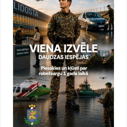
izaicinājumi un risinājumi” rakstu krājumā.
Konferences darba valoda:
latviešu valoda
Konference norisināsies:
tiešsaistes formātā
.
Kontaktinformācija: VRK Vispārizglītojošo priekšmetu
katedras vadītāja I.Bikovska, 64603694,
27079370,
ilze.bikovska@rs.gov.lv
Rekrutēšanas un robežsardzes vēstures izpētes nodaļa
Laura Puriņa
sabiedrisko attiecību speciāliste
+371 64603673
+371 26583340