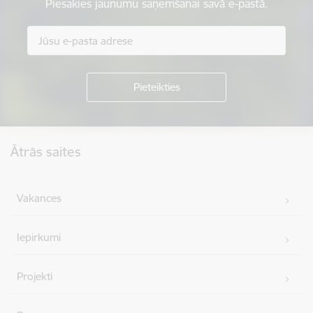
Piesakies jaunumu saņemšanai savā e-pastā.
Kājene
Ātrās saites
Vakances
Iepirkumi
Projekti