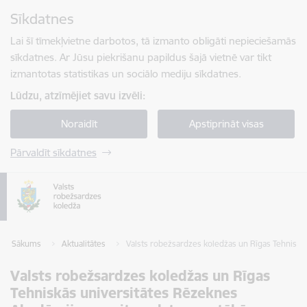
Pāriet uz lapas saturu
Sīkdatnes
Spied
lai meklētu
Enter
Lai šī tīmekļvietne darbotos, tā izmanto obligāti nepieciešamās
sīkdatnes. Ar Jūsu piekrišanu papildus šajā vietnē var tikt
izmantotas statistikas un sociālo mediju sīkdatnes.
Lūdzu, atzīmējiet savu izvēli:
Noraidīt
Apstiprināt visas
Pārvaldīt sīkdatnes
Sākums
Aktualitātes
Valsts robežsardzes koledžas un Rīgas Tehniskā
Valsts robežsardzes koledžas un Rīgas
Tehniskās universitātes Rēzeknes