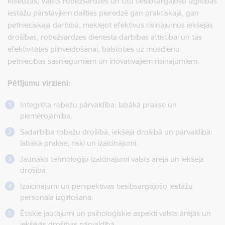
koledžas, Valsts robežsardzes un citu tiesībsargājošo izglītības
iestāžu pārstāvjiem dalīties pieredzē gan praktiskajā, gan
pētnieciskajā darbībā, meklējot efektīvus risinājumus iekšējās
drošības, robežsardzes dienesta darbības attīstībai un tās
efektivitātes pilnveidošanai, balstoties uz mūsdienu
pētniecības sasniegumiem un inovatīvajiem risinājumiem.
Pētījumu virzieni:
Integrēta robežu pārvaldība: labākā prakse un
piemērojamība.
Sadarbība robežu drošībā, iekšējā drošībā un pārvaldībā:
labākā prakse, riski un izaicinājumi.
Jaunāko tehnoloģiju izaicinājumi valsts ārējā un iekšējā
drošībā.
Izaicinājumi un perspektīvas tiesībsargājošo iestāžu
personāla izglītošanā.
Ētiskie jautājumi un psiholoģiskie aspekti valsts ārējās un
iekšējās drošības pārvaldībā.