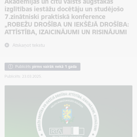
Akadēmijas un citu valsts augstākās
izglītības iestāžu docētāju un studējošo
7.zinātniski praktiskā konference
„ROBEŽU DROŠĪBA UN IEKŠĒJĀ DROŠĪBA:
ATTĪSTĪBA, IZAICINĀJUMI UN RISINĀJUMI
Atskaņot tekstu
Publicēts
pirms vairāk nekā 1 gada
Publicēts: 23.03.2025.