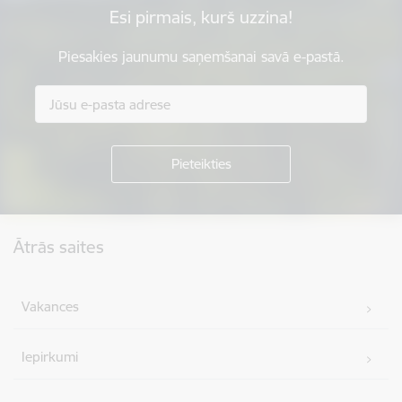
Esi pirmais, kurš uzzina!
Piesakies jaunumu saņemšanai savā e-pastā.
Kājene
Ātrās saites
Vakances
Iepirkumi