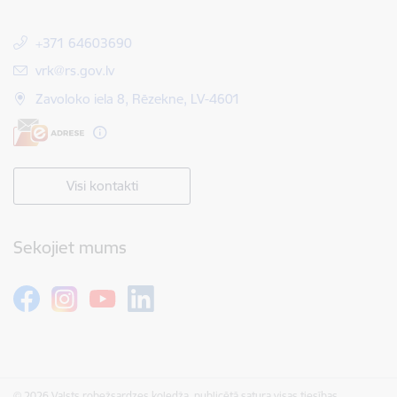
+371 64603690
E-pasts:
vrk@rs.gov.lv
Zavoloko iela 8, Rēzekne, LV-4601
Visi kontakti
Sekojiet mums
© 2026 Valsts robežsardzes koledža, publicētā satura visas tiesības