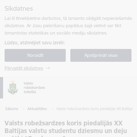
Pāriet uz lapas saturu
Sīkdatnes
Spied
lai meklētu
Enter
Lai šī tīmekļvietne darbotos, tā izmanto obligāti nepieciešamās
sīkdatnes. Ar Jūsu piekrišanu papildus šajā vietnē var tikt
izmantotas statistikas un sociālo mediju sīkdatnes.
Lūdzu, atzīmējiet savu izvēli:
Noraidīt
Apstiprināt visas
Pārvaldīt sīkdatnes
Sākums
Aktualitātes
Valsts robežsardzes koris piedalījās XX Baltija
Valsts robežsardzes koris piedalījās XX
Baltijas valstu studentu dziesmu un deju