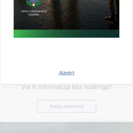
Aizvērt
Vai šī informācija bija noderīga?
Sniegt atsauksmi