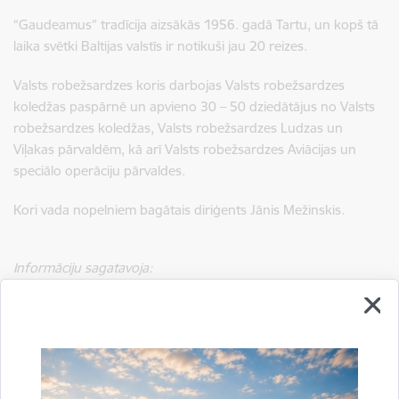
“Gaudeamus” tradīcija aizsākās 1956. gadā Tartu, un kopš tā
laika svētki Baltijas valstīs ir notikuši jau 20 reizes.
Valsts robežsardzes koris darbojas Valsts robežsardzes
koledžas paspārnē un apvieno 30 – 50 dziedātājus no Valsts
robežsardzes koledžas, Valsts robežsardzes Ludzas un
Viļakas pārvaldēm, kā arī Valsts robežsardzes Aviācijas un
speciālo operāciju pārvaldes.
Kori vada nopelniem bagātais diriģents Jānis Mežinskis.
Informāciju sagatavoja:
Rekrutēšanas un robežsardzes vēstures izpētes nodaļa
Laura Puriņa