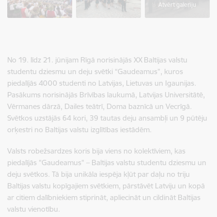
Atvērt galeriju
No 19. līdz 21. jūnijam Rīgā norisinājās XX Baltijas valstu
studentu dziesmu un deju svētki “Gaudeamus”, kuros
piedalījās 4000 studenti no Latvijas, Lietuvas un Igaunijas.
Pasākums norisinājās Brīvības laukumā, Latvijas Universitātē,
Vērmanes dārzā, Dailes teātrī, Doma baznīcā un Vecrīgā.
Svētkos uzstājās 64 kori, 39 tautas deju ansambļi un 9 pūtēju
orķestri no Baltijas valstu izglītības iestādēm.
Valsts robežsardzes koris bija viens no kolektīviem, kas
piedalījās "Gaudeamus" – Baltijas valstu studentu dziesmu un
deju svētkos. Tā bija unikāla iespēja kļūt par daļu no triju
Baltijas valstu kopīgajiem svētkiem, pārstāvēt Latviju un kopā
ar citiem dalībniekiem stiprināt, apliecināt un cildināt Baltijas
valstu vienotību.