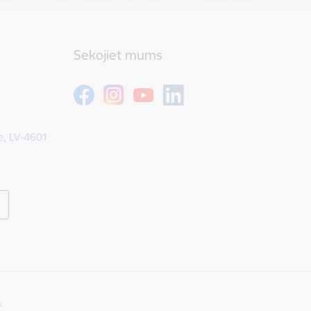
Sekojiet mums
e, LV-4601
s.