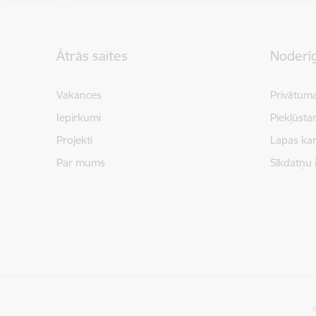
Kājene
Ātrās saites
Noderīg
Vakances
Privātuma
Iepirkumi
Piekļūsta
Projekti
Lapas kar
Par mums
Sīkdatņu 
©