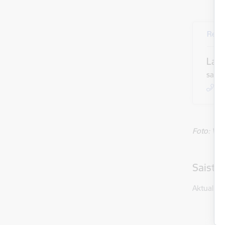
Rekr
Laur
sabie
+
Foto:
VR
Saistī
Aktualitāt