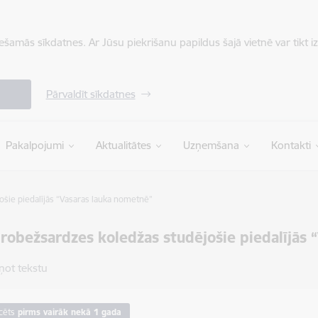
iešamās sīkdatnes. Ar Jūsu piekrišanu papildus šajā vietnē var tikt i
Pārvaldīt sīkdatnes
Pakalpojumi
Aktualitātes
Uzņemšana
Kontakti
ošie piedalījās “Vasaras lauka nometnē”
 robežsardzes koledžas studējošie piedalījās
ņot tekstu
cēts
pirms vairāk nekā 1 gada