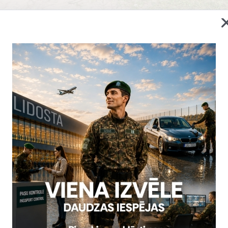
ija līdz 22.jūlijam Valsts robežsardzes koledžas 1.kursa studējošie p
bas akadēmijas organizētajās praktiskajās nodarbībās “Vasaras lau
ā topošie robežsargi pilnveidoja šaušanas un lauka kaujas iemaņas, u
rtīgas zināšanas par profesionālā dienesta karavīru pienākumu ve
iem spēkiem.
lauka nometne” ir daļa no studiju programmas “Robežapsardze”, kas
un operatīvi reaģēt kaujas operācijās un valsts robežas izņēmuma stā
neaizskaramību un savienojamību ar Nacionālo bruņoto spēku vien
bežsardzes koledžas studējošie sekmīgi apguva nepieciešamās pra
ā dienestā.
ju sagatavoja: