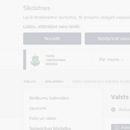
Pāriet uz lapas saturu
Sīkdatnes
Lai šī tīmekļvietne darbotos, tā izmanto obligāti nepiec
Lūdzu, atzīmējiet savu izvēli:
Noraidīt
Apstiprināt visas
Par mums
Sākums
Aktualitātes
Valsts robežsardzes koledžas studēj
Valsts
Notikumu kalendārs
Jaunumi
Atska
Foto un video
Publi
Sabiedrības līdzdalība