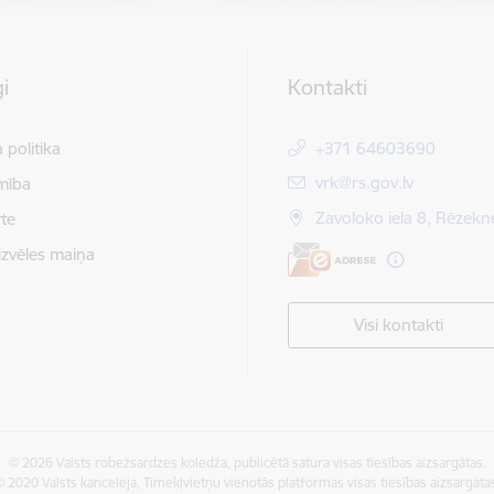
i
Kontakti
 politika
+371 64603690
E-pasts:
vrk@rs.gov.lv
mība
Zavoloko iela 8, Rēzekn
te
izvēles maiņa
Visi kontakti
© 2026 Valsts robežsardzes koledža, publicētā satura visas tiesības aizsargātas.
 2020 Valsts kanceleja, Tīmekļvietņu vienotās platformas visas tiesības aizsargāta