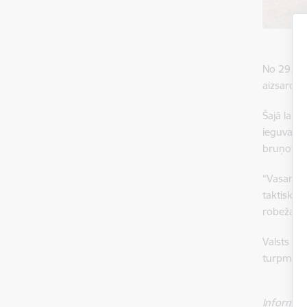
No 29.jūn
aizsardzī
Šajā laik
ieguva vē
bruņotaj
“Vasaras 
taktiski 
robežas 
Valsts ro
turpmākaj
Informāci