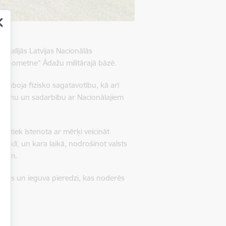
iedalījās Latvijas Nacionālās
ka nometne” Ādažu militārajā bāzē.
zlaboja fizisko sagatavotību, kā arī
ikšanu un sadarbību ar Nacionālajiem
 tiek īstenota ar mērķi veicināt
voklī, un kara laikā, nodrošinot valsts
ībām.
smes un ieguva pieredzi, kas noderēs