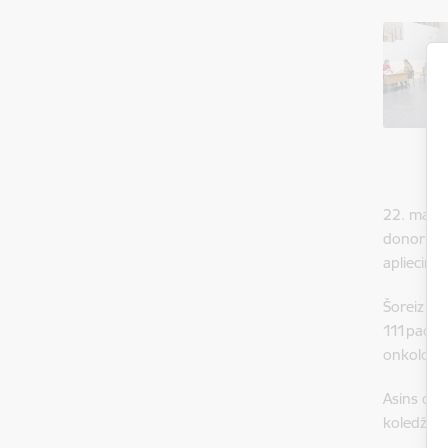
22. maijā
donoru die
apliecinā
Šoreiz saz
111pacien
onkoloģis
Asins don
koledžas 