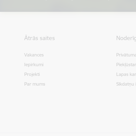
Kājene
Ātrās saites
Noderīg
Vakances
Privātuma
Iepirkumi
Piekļūsta
Projekti
Lapas kar
Par mums
Sīkdatņu 