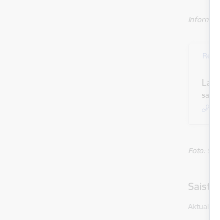
Informāci
Rekr
Laur
sabie
+
Foto: S.
Saistī
Aktualitāt