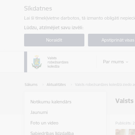
Pāriet uz lapas saturu
Sīkdatnes
Lai šī tīmekļvietne darbotos, tā izmanto obligāti nepiec
Lūdzu, atzīmējiet savu izvēli:
Noraidīt
Apstiprināt visas
Par mums
Sākums
Aktualitātes
Valsts robežsardzes koledžā ziedo a
Valsts
Notikumu kalendārs
Jaunumi
Foto un video
Publicēts: 
Sabiedrības līdzdalība