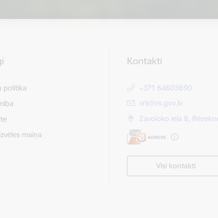
i
Kontakti
 politika
+371 64603690
E-pasts:
vrk@rs.gov.lv
mība
Zavoloko iela 8, Rēzekn
te
izvēles maiņa
Visi kontakti