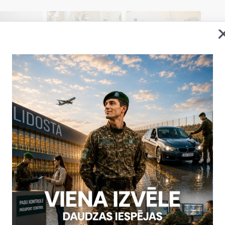
 sadarbībā ar Valsts asinsdonoru centra Latgales filiāli Valsts robež
na, kurā aktīvi iesaistījās gan koledžas pastāvīgais personāls, gan i
ja atbalstu asinsdonoru kustībai un gatavību sniegt palīdzību cilvēk
iedoti vairāk kā 16 litri asiņu - apjoms, kas ļaus nodrošināt dzīvībai 
tiem. Ziedotās asinis tiks izmantotas ceļu satiksmes negadījumos 
ko pacientu, kā arī citu neatliekamu gadījumu ārstēšanai.
oru dienas koledžā jau kļuvušas par stabilu un nozīmīgu tradīciju, 
kolektīva sabiedrisko atbildību un vēlmi iesaistīties kopējo veselība