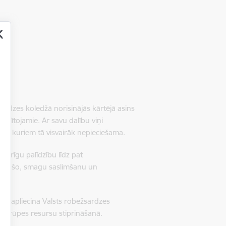
sardzes koledžā norisinājās kārtējā asins
zglītojamie. Ar savu dalību viņi
iem, kuriem tā visvairāk nepieciešama.
svarīgu palīdzību līdz pat
cietušo, smagu saslimšanu un
kas apliecina Valsts robežsardzes
s aprūpes resursu stiprināšanā.