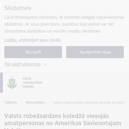
Pāriet uz lapas saturu
Sīkdatnes
Spied
lai meklētu
Enter
Lai šī tīmekļvietne darbotos, tā izmanto obligāti nepieciešamās
sīkdatnes. Ar Jūsu piekrišanu papildus šajā vietnē var tikt
izmantotas statistikas un sociālo mediju sīkdatnes.
Lūdzu, atzīmējiet savu izvēli:
Noraidīt
Apstiprināt visas
Pārvaldīt sīkdatnes
Sākums
Aktualitātes
Valsts robežsardzes koledžā viesojās amatpers
Valsts robežsardzes koledžā viesojās
amatpersonas no Amerikas Savienotajam