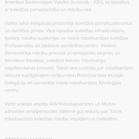
Amerikas Savienotajam Valstīm (turpmāk - ASV), lai iepazītos
ar koledžas pamatdarbību un mācību vidi.
Vizītes laikā delegācijai prezentēja koledžas pamatuzdevumus
un darbības jomas. Viesi iepazina koledžas infrastruktūru,
tostarp mācību auditorijas un Valsts robežsardzes koledžas
Profesionālās un taktiskās apmācības centru. Viesiem
demonstrēja mācību procesā izmantojamās iekārtas un
tehniskos līdzekļus, sniedzot ieskatu robežsargu
sagatavošanas procesā. Tāpat viesi uzzināja par robežsardzes
vēsturē svarīgākajiem notikumiem Robežsardzes muzejā.
Delegācija arī apmeklēja Valsts robežsardzes Kinoloģijas
centru.
Vizīte sniedza iespēju ASV Robežapsardzes un Muitas
pārvaldes amatpersonām klātienē gūt ieskatu par Valsts
robežsardzes koledžas mācību iespējām un metodēm.
Informāciju sagatavoja: