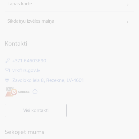
Lapas karte
Sīkdatņu izvēles maiņa
Kontakti
+371 64603690
E-pasts:
vrk@rs.gov.lv
Zavoloko iela 8, Rēzekne, LV-4601
Visi kontakti
Sekojiet mums