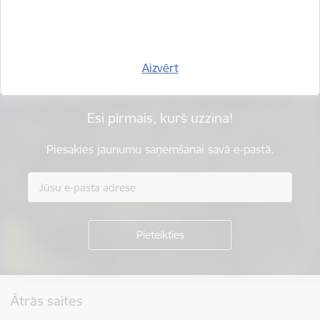
Sniegt atsauksmi
Aizvērt
Esi pirmais, kurš uzzina!
Piesakies jaunumu saņemšanai savā e-pastā.
Kājene
Ātrās saites