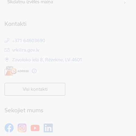
Sīkdatņu izvēles maiņa
Kontakti
+371 64603690
E-pasts:
vrk@rs.gov.lv
Zavoloko iela 8, Rēzekne, LV-4601
Visi kontakti
Sekojiet mums