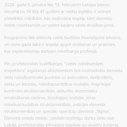
2026. gada 5. janvāra līdz 13. februārim Latvijas pilsoņi
vecumā no 18 līdz 47 gadiem ar vidējo izglītību ir aicināti
pieteikties mācībām, kas nodrošina iespēju sākt dienestu
Valsts robežsardzē un veidot karjeru valsts drošības jomā.
Programma tiek īstenota valsts budžeta finansējuma ietvaros,
un viena gada laikā ir iespēja apgūt zināšanas un prasmes,
kas nepieciešamas darbam robežsarga profesijā.
Pēc profesionālās kvalifikācijas “Valsts robežsardzes
inspektors” iegūšanas absolventiem tiek nodrošināta dienesta
vieta robežkontroles punktos uz autoceļiem, dzelzceļiem,
ostās un lidostās, robežapsardzības nodaļās, imigrācijas
kontroles struktūrvienībās, aizturēto ārzemnieku
izmitināšanas centros, kinoloģijas nodaļās, jūras
robežuzraudzības struktūrvienībās, aviācijas dienesta
struktūrvienībās un speciālo operāciju dienestā „Sigma”.
Dienests sniedz stabilu, valstiski nozīmīgu darba vietu visā
Latvijā, profesionālās pilnveides iespējas un skaidru karjeras