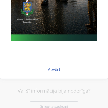
Dalīties
Aizvērt
Vai šī informācija bija noderīga?
Sniegt atsauksmi