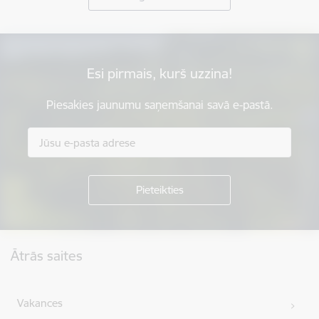
Esi pirmais, kurš uzzina!
Piesakies jaunumu saņemšanai savā e-pastā.
Kājene
Ātrās saites
Vakances