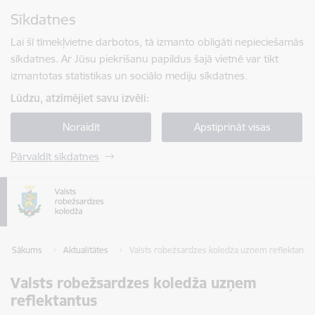
Pāriet uz lapas saturu
Sīkdatnes
Spied
lai meklētu
Enter
Lai šī tīmekļvietne darbotos, tā izmanto obligāti nepieciešamās
sīkdatnes. Ar Jūsu piekrišanu papildus šajā vietnē var tikt
izmantotas statistikas un sociālo mediju sīkdatnes.
Lūdzu, atzīmējiet savu izvēli:
Noraidīt
Apstiprināt visas
Pārvaldīt sīkdatnes
Sākums
Aktualitātes
Valsts robežsardzes koledža uzņem reflektantu
Valsts robežsardzes koledža uzņem
reflektantus