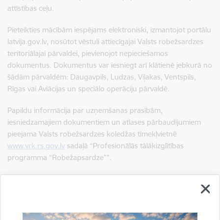
attīstības ceļu.
Pieteikties mācībām iespējams elektroniski, izmantojot portālu
latvija.gov.lv, nosūtot vēstuli attiecīgajai Valsts robežsardzes
teritoriālajai pārvaldei, pievienojot nepieciešamos
dokumentus. Dokumentus var iesniegt arī klātienē jebkurā no
šādām pārvaldēm: Daugavpils, Ludzas, Viļakas, Ventspils,
Rīgas vai Aviācijas un speciālo operāciju pārvaldē.
Papildu informācija par uzņemšanas prasībām,
iesniedzamajiem dokumentiem un atlases pārbaudījumiem
pieejama Valsts robežsardzes koledžas tīmekļvietnē
www.vrk.rs.gov.lv
sadaļā “Profesionālās tālākizglītības
programma “Robežapsardze””.
Informāciju sagatavoja: