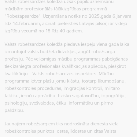
Valsts robežsardzes koledža uzsāk papilduzņemšanu
mācībām profesionālās tālākizglītības programmā
"Robežapsardze". Uzņemšana notiks no 2025.gada 6.janvāra
līdz 14.februārim, aicināti pieteikties Latvijas pilsoņi ar vidējo
izglītību vecumā no 18 līdz 40 gadiem.
Valsts robežsardzes koledža piedāvā iespēju viena gada laikā,
izmantojot valsts budžeta līdzekļus, apgūt robežsarga
profesiju. Pēc veiksmīgas mācību programmas pabeigšanas
tiek izsniegta profesionālās kvalifikācijas apliecība, piešķirot
kvalifikāciju – Valsts robežsardzes inspektors. Mācību
programma ietver plašu jomu klāstu, tostarp likumdošanu,
robežkontroles procedūras, imigrācijas kontroli, militāro
taktiku, ieroču apmācību, fizisko sagatavotību, topogrāfiju,
psiholoģiju, svešvalodas, ētiku, informātiku un pirmo
palīdzību.
Jaunajiem robežsargiem tiks nodrošināta dienesta vieta
robežkontroles punktos, ostās, lidostās un citās Valsts