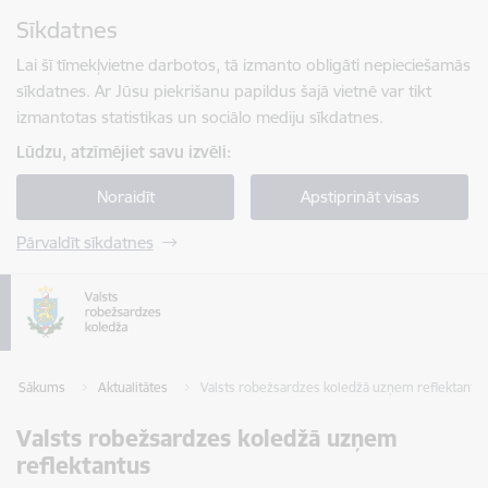
Pāriet uz lapas saturu
Sīkdatnes
Spied
lai meklētu
Enter
Lai šī tīmekļvietne darbotos, tā izmanto obligāti nepieciešamās
sīkdatnes. Ar Jūsu piekrišanu papildus šajā vietnē var tikt
izmantotas statistikas un sociālo mediju sīkdatnes.
Lūdzu, atzīmējiet savu izvēli:
Noraidīt
Apstiprināt visas
Pārvaldīt sīkdatnes
Sākums
Aktualitātes
Valsts robežsardzes koledžā uzņem reflektantu
Valsts robežsardzes koledžā uzņem
reflektantus