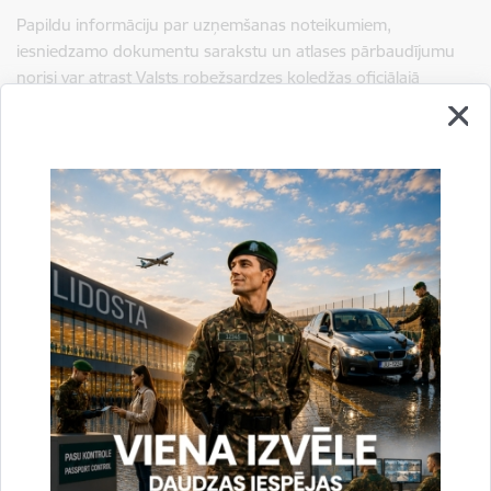
Papildu informāciju par uzņemšanas noteikumiem,
iesniedzamo dokumentu sarakstu un atlases pārbaudījumu
norisi var atrast Valsts robežsardzes koledžas oficiālajā
tīmekļvietnē
www.vrk.rs.gov.lv
sadaļā
"Profesionālās
tālākizglītības programma “Robežapsardze””
.
Aicinām visus, kuri ir vēlās uzsākt vai mainīt savu karjeru,
pievienoties Valsts robežsardzes komandai un kopā rūpēties
par drošu nākotni!
Foto: VRK
Informāciju sagatavoja:
Rekrutēšanas un robežsardzes vēstures izpētes nodaļa