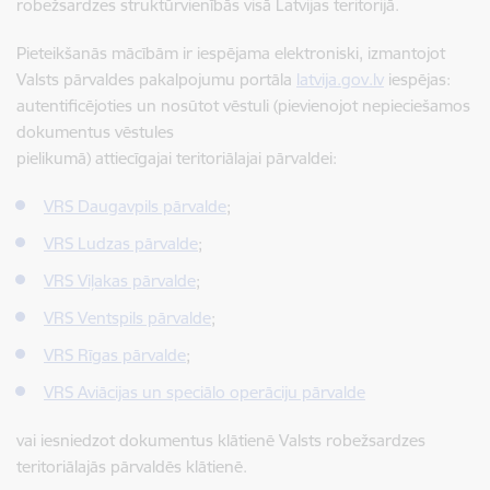
robežsardzes struktūrvienībās visā Latvijas teritorijā.
Pieteikšanās mācībām ir iespējama elektroniski,
izmantojot
Valsts pārvaldes pakalpojumu portāla
latvija.gov.lv
iespējas:
autentificējoties un nosūtot vēstuli (pievienojot nepieciešamos
dokumentus vēstules
pielikumā) attiecīgajai teritoriālajai pārvaldei:
VRS Daugavpils pārvalde
;
VRS Ludzas pārvalde
;
VRS Viļakas pārvalde
;
VRS Ventspils pārvalde
;
VRS Rīgas pārvalde
;
VRS Aviācijas un speciālo operāciju pārvalde
vai iesniedzot dokumentus klātienē Valsts robežsardzes
teritoriālajās pārvaldēs klātienē.