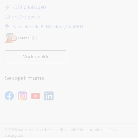
+371 64603690
E-pasts:
vrk@rs.gov.lv
Zavoloko iela 8, Rēzekne, LV-4601
Visi kontakti
Sekojiet mums
© 2026 Valsts robežsardzes koledža, publicētā satura visas tiesības
aizsargātas.