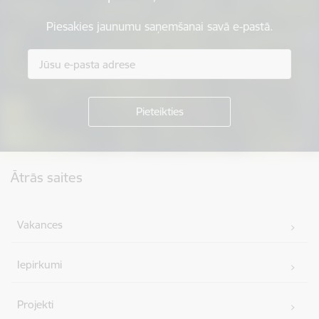
Piesakies jaunumu saņemšanai savā e-pastā.
Kājene
Ātrās saites
Vakances
Iepirkumi
Projekti