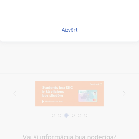
Drukāt lapu
Aizvērt
Dalīties
Vai šī informācija bija noderīga?