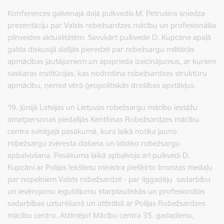
Konferences galvenajā daļā pulkvedis M. Petrušins sniedza
prezentāciju par Valsts robežsardzes mācību un profesionālās
pilnveides aktualitātēm. Savukārt pulkvede D. Kupcāne apaļā
galda diskusijā dalījās pieredzē par robežsargu militārās
apmācības jautājumiem un apsprieda izaicinājumus, ar kuriem
saskaras institūcijas, kas nodrošina robežsardzes struktūru
apmācību, ņemot vērā ģeopolitiskās drošības apstākļus.
19. jūnijā Latvijas un Lietuvas robežsargu mācību iestāžu
amatpersonas piedalījās Kentšinas Robežsardzes mācību
centra svinīgajā pasākumā, kura laikā notika jauno
robežsargu zvēresta došana un labāko robežsargu
apbalvošana. Pasākuma laikā apbalvoja arī pulkvedi D.
Kupcāni ar Polijas Iekšlietu ministra piešķirto bronzas medaļu
par nopelniem Valsts robežsardzē - par ilggadēju sadarbību
un ievērojamu ieguldījumu starptautiskās un profesionālās
sadarbības uzturēšanā un attīstībā ar Polijas Robežsardzes
mācību centru. Atzīmējot Mācību centra 35. gadadienu,