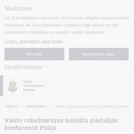
Pāriet uz lapas saturu
Sīkdatnes
Spied
lai meklētu
Enter
Lai šī tīmekļvietne darbotos, tā izmanto obligāti nepieciešamās
sīkdatnes. Ar Jūsu piekrišanu papildus šajā vietnē var tikt
izmantotas statistikas un sociālo mediju sīkdatnes.
Lūdzu, atzīmējiet savu izvēli:
Noraidīt
Apstiprināt visas
Pārvaldīt sīkdatnes
Sākums
Aktualitātes
Valsts robežsardzes koledža piedalījās konferen
Valsts robežsardzes koledža piedalījās
konferencē Polijā