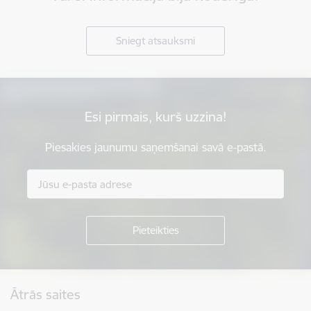
Sniegt atsauksmi
Esi pirmais, kurš uzzina!
Piesakies jaunumu saņemšanai savā e-pastā.
Kājene
Ātrās saites