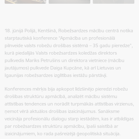
18. jūnijā Polijā, Kentšinā, Robežsardzes mācību centrā notika
starptautiskā konference “Apmācība un profesionālā
pilnveide valsts robežu drošības sistēmā – 35 gadu pieredze”,
kurā piedalījās Valsts robežsardzes koledžas direktors
pulkvedis Mariks Petrušins un direktora vietniece (mācību
jautājumos) pulkvede Daiga Kupcāne, kā arī Lietuvas un
Igaunijas robežsardzes izglītības iestāžu pārstāvji.
Konferences mērķis bija apkopot līdzšinējo pieredzi robežu
drošības struktūru apmācībā, analizēt mācību sistēmu
attīstības tendences un norādīt turpmākās attīstības virzienus,
ņemot vērā aktuālos drošības izaicinājumus. Sanāksme
veicināja profesionālu dialogu starp iestādēm, kas ir atbildīgas
par robežsardzes struktūru apmācību, īpaši saistībā ar
izaicinājumiem, ko rada pašreizējā ģeopolitiskā situācija.