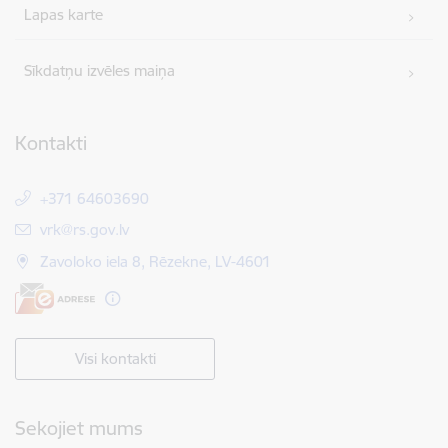
Lapas karte
Sīkdatņu izvēles maiņa
Kontakti
+371 64603690
E-pasts:
vrk@rs.gov.lv
Zavoloko iela 8, Rēzekne, LV-4601
Visi kontakti
Sekojiet mums