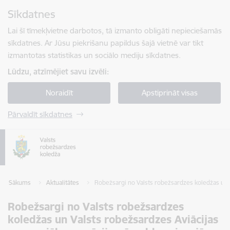
Pāriet uz lapas saturu
Sīkdatnes
Spied
lai meklētu
Enter
Lai šī tīmekļvietne darbotos, tā izmanto obligāti nepieciešamās
sīkdatnes. Ar Jūsu piekrišanu papildus šajā vietnē var tikt
izmantotas statistikas un sociālo mediju sīkdatnes.
Lūdzu, atzīmējiet savu izvēli:
Noraidīt
Apstiprināt visas
Pārvaldīt sīkdatnes
Sākums
Aktualitātes
Robežsargi no Valsts robežsardzes koledžas un V
Robežsargi no Valsts robežsardzes
koledžas un Valsts robežsardzes Aviācijas