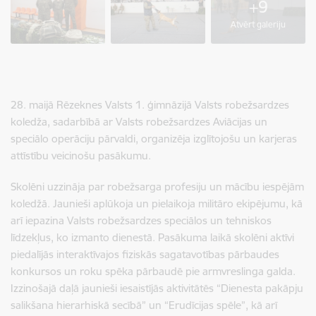
+9
Atvērt galeriju
28. maijā Rēzeknes Valsts 1. ģimnāzijā Valsts robežsardzes
koledža, sadarbībā ar Valsts robežsardzes Aviācijas un
speciālo operāciju pārvaldi, organizēja izglītojošu un karjeras
attīstību veicinošu pasākumu.
Skolēni uzzināja par robežsarga profesiju un mācību iespējām
koledžā. Jaunieši aplūkoja un pielaikoja militāro ekipējumu, kā
arī iepazina Valsts robežsardzes speciālos un tehniskos
līdzekļus, ko izmanto dienestā. Pasākuma laikā skolēni aktīvi
piedalījās interaktīvajos fiziskās sagatavotības pārbaudes
konkursos un roku spēka pārbaudē pie armvreslinga galda.
Izzinošajā daļā jaunieši iesaistījās aktivitātēs “Dienesta pakāpju
salikšana hierarhiskā secībā” un “Erudīcijas spēle”, kā arī