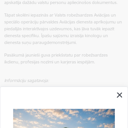
apskatīja dažādu valstu personu apliecinošos dokumentus.
Tāpat skolēni iepazinās ar Valsts robežsardzes Aviācijas un
speciālo operāciju pārvaldes Aviācijas dienesta aprīkojumu un
piedalījās interaktīvajos uzdevumos, kas ļāva tuvāk iepazīt
dienesta specifiku. Īpašu sajūsmu izraisīja kinologu un
dienesta suņu paraugdemonstrējumi.
Pasākumā jaunieši guva priekšstatu par robežsardzes
ikdienu, profesijas nozīmi un karjeras iespējām.
Informāciju sagatavoja:
Rekrutēšanas un robežsardzes vēstures izpētes nodaļa
Laura Puriņa
sabiedrisko attiecību speciāliste