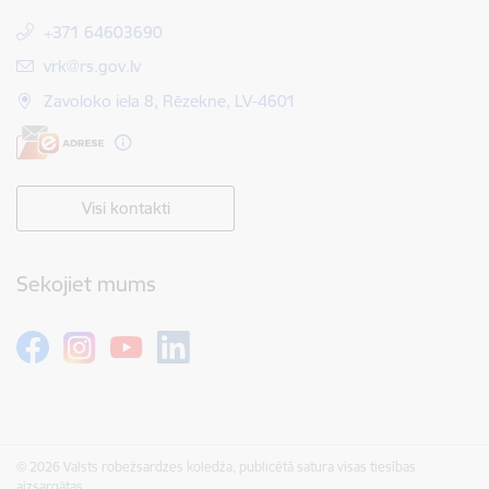
+371 64603690
E-pasts:
vrk@rs.gov.lv
Zavoloko iela 8, Rēzekne, LV-4601
Visi kontakti
Sekojiet mums
© 2026 Valsts robežsardzes koledža, publicētā satura visas tiesības
aizsargātas.