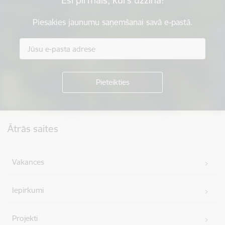
Piesakies jaunumu saņemšanai savā e-pastā.
Kājene
Ātrās saites
Vakances
Iepirkumi
Projekti