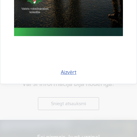
Aizvērt
Vai šī informācija bija noderīga?
Sniegt atsauksmi
Esi pirmais, kurš uzzina!