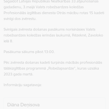
Sagaidot Latvijas Republikas Neatkarības 33.atjaunošanas
gadadienu, 3.maijā Valsts robežsardzes koledžas
Profesionālās izglītības dienesta Otrās mācību rotas 15 kadeti
svinīgi dos zvērestu.
Svinīgais zvēresta došanas pasākums norisināsies Valsts
robežsardzes koledžas ierindas laukumā, Rēzeknē, Zavoloko
ielā 8.
Pasākuma sākums plkst.13:00.
Pēc zvēresta došanas kadeti turpinās mācībās profesionālās
tālākizglītības programmā „Robežapsardze”, kuras uzsāka
2023.gada martā.
Informāciju sagatavoja:
Diāna Deņisova