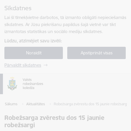
Pāriet uz lapas saturu
Sīkdatnes
Spied
lai meklētu
Enter
Lai šī tīmekļvietne darbotos, tā izmanto obligāti nepieciešamās
sīkdatnes. Ar Jūsu piekrišanu papildus šajā vietnē var tikt
izmantotas statistikas un sociālo mediju sīkdatnes.
Lūdzu, atzīmējiet savu izvēli:
Noraidīt
Apstiprināt visas
Pārvaldīt sīkdatnes
Sākums
Aktualitātes
Robežsarga zvērestu dos 15 jaunie robežsargi
Robežsarga zvērestu dos 15 jaunie
robežsargi