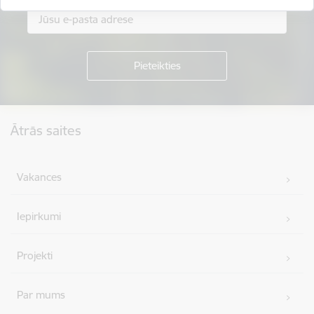
Kājene
Ātrās saites
Vakances
Iepirkumi
Projekti
Par mums