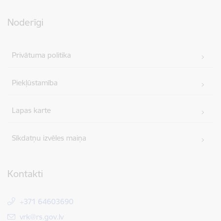
Noderīgi
Privātuma politika
Piekļūstamība
Lapas karte
Sīkdatņu izvēles maiņa
Kontakti
+371 64603690
E-pasts:
vrk@rs.gov.lv