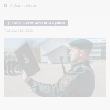
Atskaņot tekstu
Publicēts
pirms vairāk nekā 3 gadiem
Publicēts: 28.04.2023.