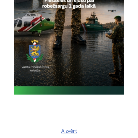
Vai šī informācija bija noderīga?
Sniegt atsauksmi
Esi pirmais, kurš uzzina!
Piesakies jaunumu saņemšanai savā e-pastā.
Aizvērt