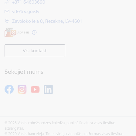
+371 64603690
E-pasts:
vrk@rs.gov.lv
Zavoloko iela 8, Rēzekne, LV-4601
Visi kontakti
Sekojiet mums
© 2026 Valsts robežsardzes koledža, publicētā satura visas tiesības
aizsargātas.
© 2020 Valsts kanceleja, Tīmekļvietņu vienotās platformas visas tiesības