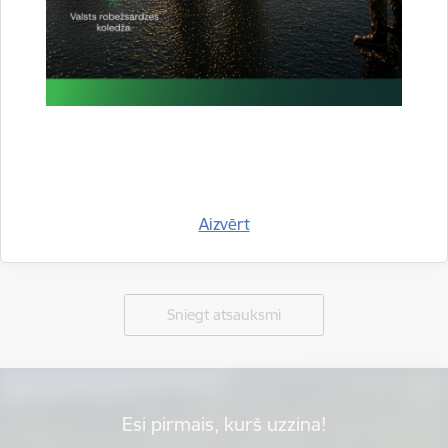
Aizvērt
Vai šī informācija bija noderīga?
Sniegt atsauksmi
Esi pirmais, kurš uzzina!