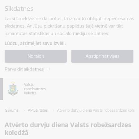
Pāriet uz lapas saturu
Sīkdatnes
Spied
lai meklētu
Enter
Lai šī tīmekļvietne darbotos, tā izmanto obligāti nepieciešamās
sīkdatnes. Ar Jūsu piekrišanu papildus šajā vietnē var tikt
izmantotas statistikas un sociālo mediju sīkdatnes.
Lūdzu, atzīmējiet savu izvēli:
Noraidīt
Apstiprināt visas
Pārvaldīt sīkdatnes
Sākums
Aktualitātes
Atvērto durvju diena Valsts robežsardzes koled
Atvērto durvju diena Valsts robežsardzes
koledžā