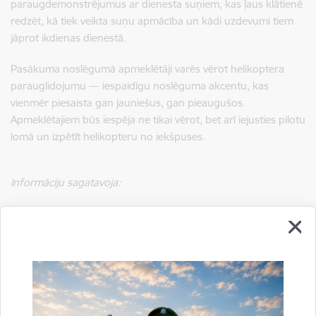
paraugdemonstrējumus ar dienesta suņiem, kas ļaus klātienē
redzēt, kā tiek veikta suņu apmācība un kādi uzdevumi tiem
jāprot ikdienas dienestā.
Pasākuma noslēgumā apmeklētāji varēs vērot helikoptera
parauglidojumu — iespaidīgu noslēguma akcentu, kas
vienmēr piesaista gan jauniešus, gan pieaugušos.
Apmeklētajiem būs iespēja ne tikai vērot, bet arī iejusties pilotu
lomā un izpētīt helikopteru no iekšpuses.
Informāciju sagatavoja:
Rekrutēšanas un robežsardzes vēstures izpētes nodaļa
Laura Puriņa
sabiedrisko attiecību speciāliste
+371 64603673
+371 26583340