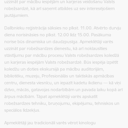
uzzināt par mācību iespējām un karjeras veidošanu Valsts
robežsardzē, kā arī saņemt atbildes uz sev interesējošiem
jautājumiem.
Dalībnieku reģistrācija sāksies no plkst. 11.00. Atvērto durvju
diena norisināsies no plkst. 12.00 līdz 15.00. Pasākuma
norise būs dinamiska un daudzpusīga. Apmeklētāji varēs
uzzināt par robežsardzes dienestu, kā arī noklausīties
stāstījumu par mācību procesu Valsts robežsardzes koledžā
un karjeras iespējām Valsts robežsardzē. Būs iespēja izpētīt
koledžu un doties ekskursijā pa mācību auditorijām,
bibliotēku, muzeju, Profesionālās un taktiskās apmācības
centru, dienesta viesnīcu, un iepazīt kadetu ikdienu — kā viņi
dzīvo, mācās, gatavojas nodarbībām un pavada laiku kopā arī
ārpus mācībām. Tāpat apmeklētāji varēs apskatīt
robežsardzes tehniku, bruņojumu, ekipējumu, tehniskos un
speciālos līdzekļus.
Apmeklētāji jau tradicionāli varēs vērot kinologu