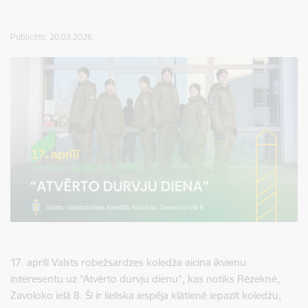
Publicēts: 20.03.2026.
17. aprīlī Valsts robežsardzes koledža aicina ikvienu
interesentu uz “Atvērto durvju dienu”, kas notiks Rēzeknē,
Zavoloko ielā 8. Šī ir lieliska iespēja klātienē iepazīt koledžu,