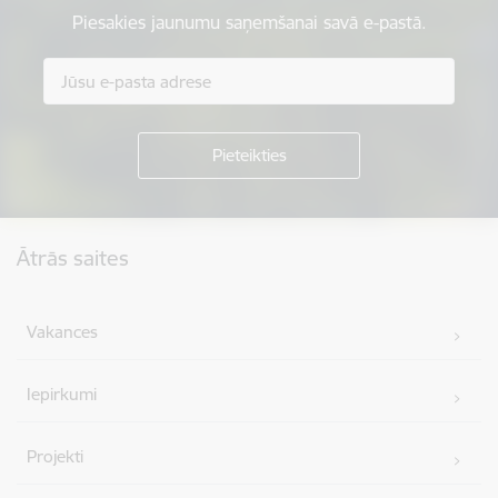
Piesakies jaunumu saņemšanai savā e-pastā.
Kājene
Ātrās saites
Vakances
Iepirkumi
Projekti