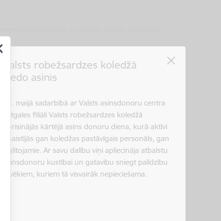
zmantotas statistikas un sociālo mediju sīkdatnes.
Valsts robežsardzes koledžā
ziedo asinis
22. maijā sadarbībā ar Valsts asinsdonoru centra
Meklēt
Piekļūstamība
Latgales filiāli Valsts robežsardzes koledžā
norisinājās kārtējā asins donoru diena, kurā aktīvi
iesaistījās gan koledžas pastāvīgais personāls, gan
izglītojamie. Ar savu dalību viņi apliecināja atbalstu
asinsdonoru kustībai un gatavību sniegt palīdzību
cilvēkiem, kuriem tā visvairāk nepieciešama.