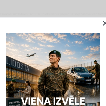
iešamās sīkdatnes. Ar Jūsu piekrišanu papildus šajā vietnē var tikt i
Pārvaldīt sīkdatnes
Pakalpojumi
Aktualitātes
Uzņemšana
Kontakti