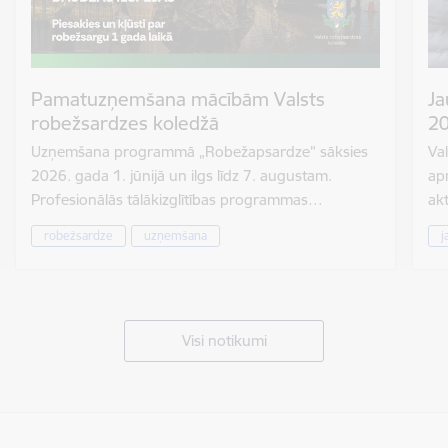
Pamatuzņemšana mācībām Valsts
Ja
robežsardzes koledžā
20
Uzņemšana programmā „Robežapsardze” sāksies
Val
2026. gada 1. jūnijā un ilgs līdz 7. augustam.
ap
Profesionālās tālākizglītības programmas…
ak
robežsardze
uzņemšana
j
Visi notikumi