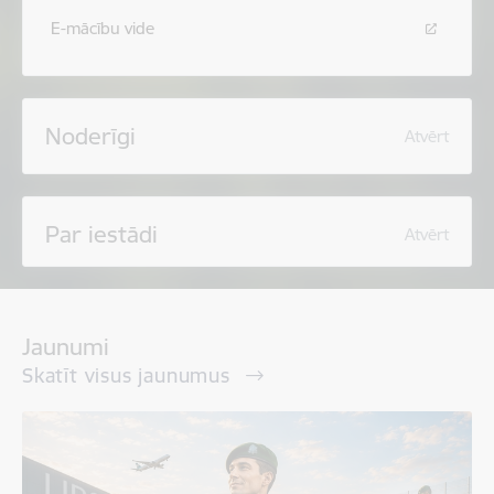
E-mācību vide
Noderīgi
Atvērt
Par iestādi
Atvērt
Jaunumi
Skatīt visus jaunumus