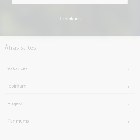
Kājene
Ātrās saites
Vakances
Iepirkumi
Projekti
Par mums