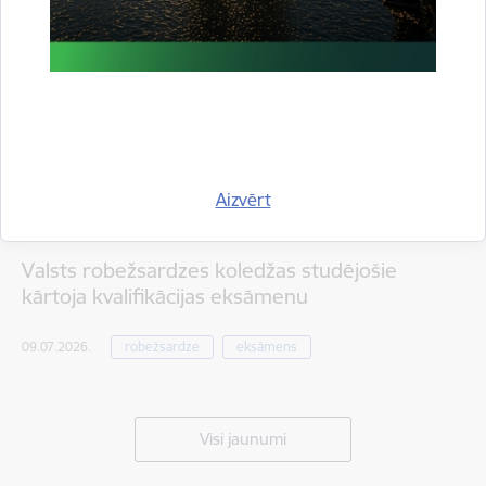
Aizvērt
Valsts robežsardzes koledžas studējošie
kārtoja kvalifikācijas eksāmenu
09.07.2026.
robežsardze
eksāmens
Visi jaunumi