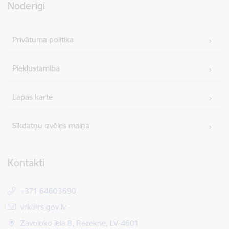
Noderīgi
Privātuma politika
Piekļūstamība
Lapas karte
Sīkdatņu izvēles maiņa
Kontakti
+371 64603690
E-pasts:
vrk@rs.gov.lv
Zavoloko iela 8, Rēzekne, LV-4601