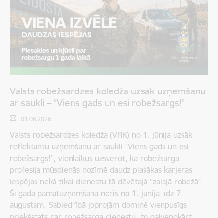
Valsts robežsardzes koledža uzsāk uzņemšanu
ar saukli – “Viens gads un esi robežsargs!”
01.06.2026.
Valsts robežsardzes koledža (VRK) no 1. jūnija uzsāk
reflektantu uzņemšanu ar saukli “Viens gads un esi
robežsargs!”, vienlaikus uzsverot, ka robežsarga
profesija mūsdienās nozīmē daudz plašākas karjeras
iespējas nekā tikai dienestu tā dēvētajā “zaļajā robežā”.
Šī gada pamatuzņemšana noris no 1. jūnija līdz 7.
augustam. Sabiedrībā joprojām dominē vienpusīgs
priekšstats par robežsarga dienestu, to galvenokārt