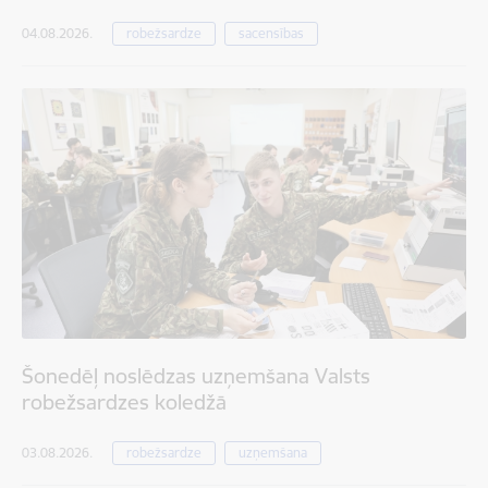
04.08.2026.
robežsardze
sacensības
Šonedēļ noslēdzas uzņemšana Valsts
robežsardzes koledžā
03.08.2026.
robežsardze
uzņemšana