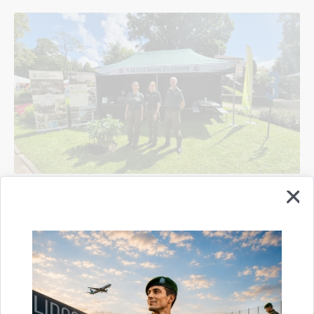
Valsts robežsardzes koledža sadarbībā ar
Valsts robežsardzes Rīgas pārvaldi un Viļakas
pārvaldi piedalījās vērienīgākajā Sarunu
festivālā "LAMPA"
14.07.2026.
pasākums
robežsardze