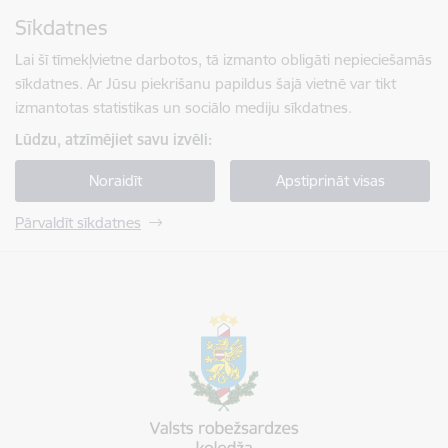
Pāriet uz lapas saturu
Sīkdatnes
Spied
lai meklētu
Enter
Lai šī tīmekļvietne darbotos, tā izmanto obligāti nepieciešamās
sīkdatnes. Ar Jūsu piekrišanu papildus šajā vietnē var tikt
izmantotas statistikas un sociālo mediju sīkdatnes.
Lūdzu, atzīmējiet savu izvēli:
Noraidīt
Apstiprināt visas
Pārvaldīt sīkdatnes
Valsts robežsardzes koledža