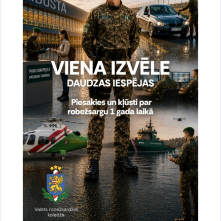
Aizvadīts Valsts robežsardzes koledžas īsā cikla
profesionālās augstākās izglītības studiju
programmas „Robežapsardze” pilna laika 22.
izlaidums
13.07.2026.
izlaidums
robežsargs