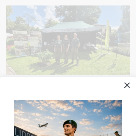
Valsts robežsardzes koledža sadarbībā ar
Valsts robežsardzes Rīgas pārvaldi un Viļakas
pārvaldi piedalījās vērienīgākajā Sarunu
festivālā "LAMPA"
14.07.2026.
pasākums
robežsardze