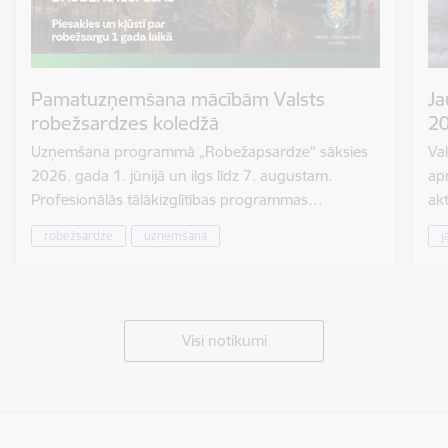
Pamatuzņemšana mācībām Valsts
Ja
robežsardzes koledžā
20
Uzņemšana programmā „Robežapsardze” sāksies
Val
2026. gada 1. jūnijā un ilgs līdz 7. augustam.
ap
Profesionālās tālākizglītības programmas…
ak
robežsardze
uzņemšana
j
Visi notikumi