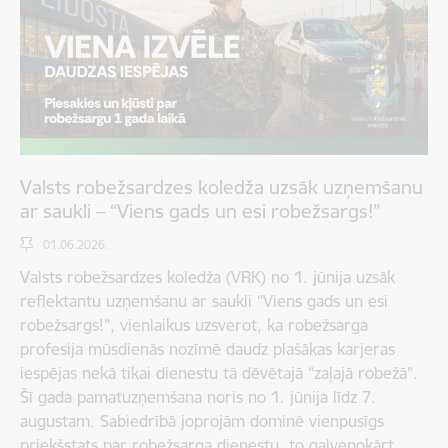
Valsts robežsardzes koledža uzsāk uzņemšanu
ar saukli – “Viens gads un esi robežsargs!”
01.06.2026.
Valsts robežsardzes koledža (VRK) no 1. jūnija uzsāk
reflektantu uzņemšanu ar saukli “Viens gads un esi
robežsargs!”, vienlaikus uzsverot, ka robežsarga
profesija mūsdienās nozīmē daudz plašākas karjeras
iespējas nekā tikai dienestu tā dēvētajā “zaļajā robežā”.
Šī gada pamatuzņemšana noris no 1. jūnija līdz 7.
augustam. Sabiedrībā joprojām dominē vienpusīgs
priekšstats par robežsarga dienestu, to galvenokārt