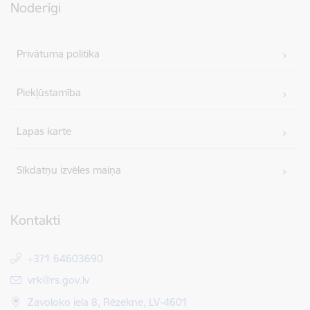
Noderīgi
Privātuma politika
Piekļūstamība
Lapas karte
Sīkdatņu izvēles maiņa
Kontakti
+371 64603690
E-pasts:
vrk@rs.gov.lv
Zavoloko iela 8, Rēzekne, LV-4601