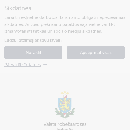
Pāriet uz lapas saturu
Sīkdatnes
Spied
lai meklētu
Enter
Lai šī tīmekļvietne darbotos, tā izmanto obligāti nepieciešamās
sīkdatnes. Ar Jūsu piekrišanu papildus šajā vietnē var tikt
izmantotas statistikas un sociālo mediju sīkdatnes.
Lūdzu, atzīmējiet savu izvēli:
Noraidīt
Apstiprināt visas
Pārvaldīt sīkdatnes
Valsts robežsardzes koledža