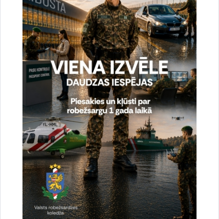
Aizvadīts Valsts robežsardzes koledžas īsā cikla
profesionālās augstākās izglītības studiju
programmas „Robežapsardze” pilna laika 22.
izlaidums
13.07.2026.
izlaidums
robežsargs