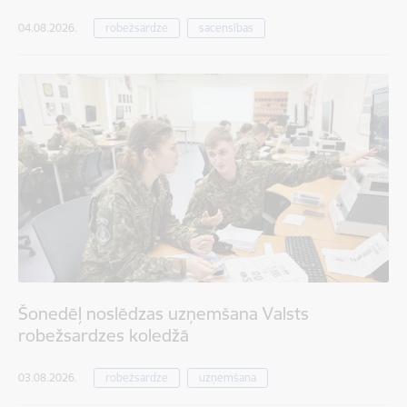
04.08.2026.
robežsardze
sacensības
Šonedēļ noslēdzas uzņemšana Valsts
robežsardzes koledžā
03.08.2026.
robežsardze
uzņemšana