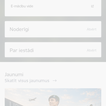
E-mācību vide
Noderīgi
Atvērt
Par iestādi
Atvērt
Jaunumi
Skatīt visus jaunumus