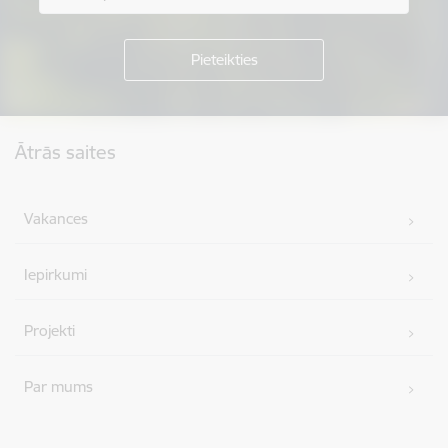
Kājene
Ātrās saites
Vakances
Iepirkumi
Projekti
Par mums