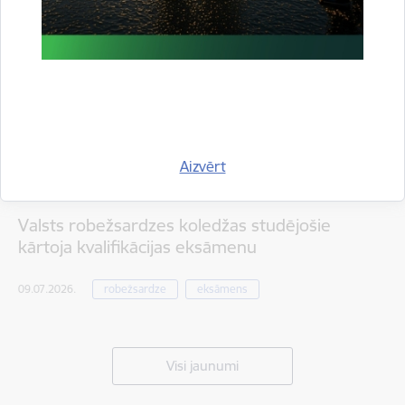
Aizvērt
Valsts robežsardzes koledžas studējošie
kārtoja kvalifikācijas eksāmenu
09.07.2026.
robežsardze
eksāmens
Visi jaunumi