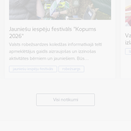
Jauniešu iespēju festivāls "Kopums
Va
2026"
iz
Valsts robežsardzes koledžas informatīvajā teltī
apmeklētājus gaidīs aizraujošas un izzinošas
I
aktivitātes bērniem un jauniešiem. Būs…
jauniešu iespēju festivāls
robežsargs
Visi notikumi