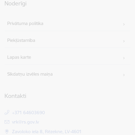
Noderīgi
Privātuma politika
Piekļūstamība
Lapas karte
Sīkdatņu izvēles maiņa
Kontakti
+371 64603690
E-pasts:
vrk@rs.gov.lv
Zavoloko iela 8, Rēzekne, LV-4601