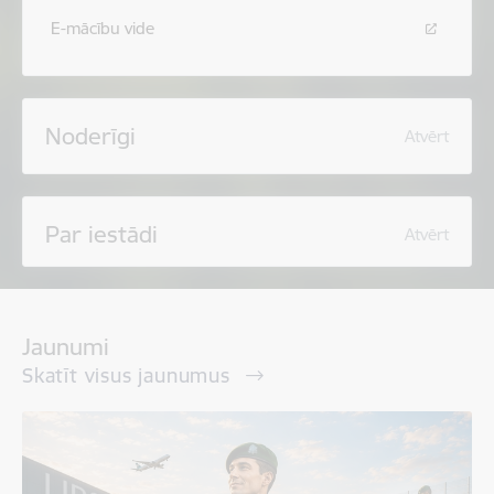
E-mācību vide
Noderīgi
Atvērt
Par iestādi
Atvērt
Jaunumi
Skatīt visus jaunumus