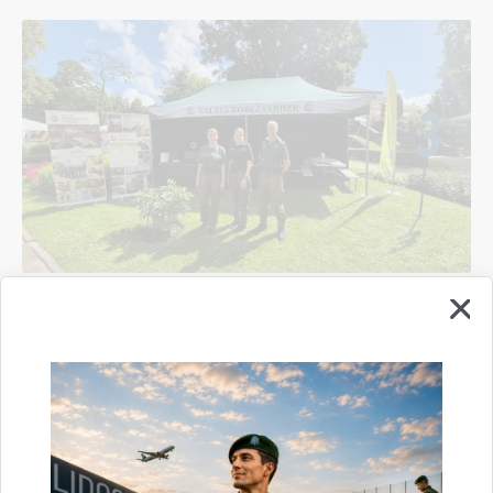
Valsts robežsardzes koledža sadarbībā ar
Valsts robežsardzes Rīgas pārvaldi un Viļakas
pārvaldi piedalījās vērienīgākajā Sarunu
festivālā "LAMPA"
14.07.2026.
pasākums
robežsardze