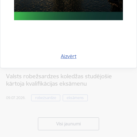
Aizvērt
Valsts robežsardzes koledžas studējošie
kārtoja kvalifikācijas eksāmenu
09.07.2026.
robežsardze
eksāmens
Visi jaunumi