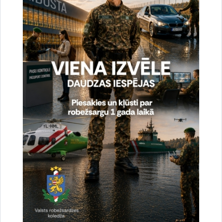
Aizvadīts Valsts robežsardzes koledžas īsā cikla
profesionālās augstākās izglītības studiju
programmas „Robežapsardze” pilna laika 22.
izlaidums
13.07.2026.
izlaidums
robežsargs