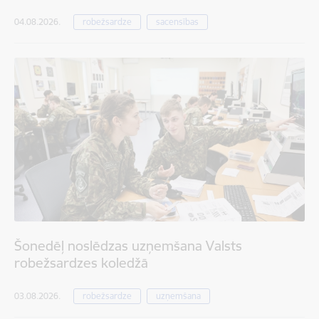
04.08.2026.
robežsardze
sacensības
Šonedēļ noslēdzas uzņemšana Valsts
robežsardzes koledžā
03.08.2026.
robežsardze
uzņemšana