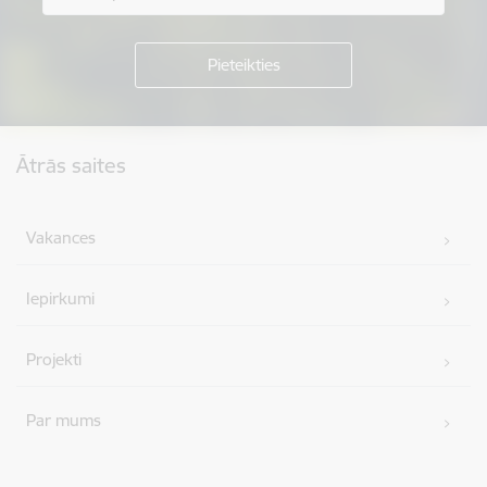
Kājene
Ātrās saites
Vakances
Iepirkumi
Projekti
Par mums