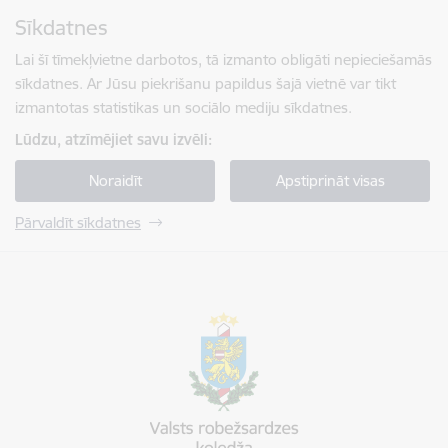
Pāriet uz lapas saturu
Sīkdatnes
Spied
lai meklētu
Enter
Lai šī tīmekļvietne darbotos, tā izmanto obligāti nepieciešamās
sīkdatnes. Ar Jūsu piekrišanu papildus šajā vietnē var tikt
izmantotas statistikas un sociālo mediju sīkdatnes.
Lūdzu, atzīmējiet savu izvēli:
Noraidīt
Apstiprināt visas
Pārvaldīt sīkdatnes
Valsts robežsardzes koledža