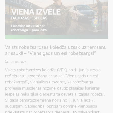
Valsts robežsardzes koledža uzsāk uzņemšanu
ar saukli – “Viens gads un esi robežsargs!”
01.06.2026.
Valsts robežsardzes koledža (VRK) no 1. jūnija uzsāk
reflektantu uzņemšanu ar saukli “Viens gads un esi
robežsargs!”, vienlaikus uzsverot, ka robežsarga
profesija mūsdienās nozīmē daudz plašākas karjeras
iespējas nekā tikai dienestu tā dēvētajā “zaļajā robežā”.
Šī gada pamatuzņemšana noris no 1. jūnija līdz 7.
augustam. Sabiedrībā joprojām dominē vienpusīgs
priekšstats par robežsarga dienestu, to galvenokārt