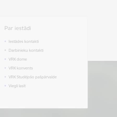
Par iestādi
Iestādes kontakti
Darbinieku kontakti
VRK dome
VRK konvents
VRK Studējošo pašpārvalde
Viegli lasīt