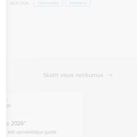
robežsardze
eksāmens
09.07.2026.
Skatīt visus notikumus
vieta
ela 30
pums 2026"
jā teltī apmeklētājus gaidīs