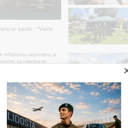
nu ar saukli – “Viens
āk reflektantu uzņemšanu ar
uzsverot, ka robežsarga
 iespējas nekā tikai dienestu
 noris no 1. jūnija līdz 7.
priekšstats par robežsarga
uz Latvijas austrumu robežas
es atbildības joma ir daudz
bežšķērsošanas vietās uz
, imigrācijas kontroles,