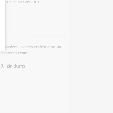
rniem un jauniešiem. Būs…
vieta
obežsardzes koledžas Profesionālās un
s apmācības centrs
9. izlaidums