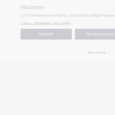
Pāriet uz lapas saturu
Sīkdatnes
Lai šī tīmekļvietne darbotos, tā izmanto obligāti nepiec
Lūdzu, atzīmējiet savu izvēli:
Noraidīt
Apstiprināt visas
Par mums
Valsts robežsardzes koledža