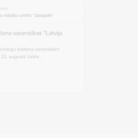
vieta
u mācību centrs "Janopole"
tlona sacensības "Latvija
 kinologu biatlona sacensībām
a 22. augustā Valsts…