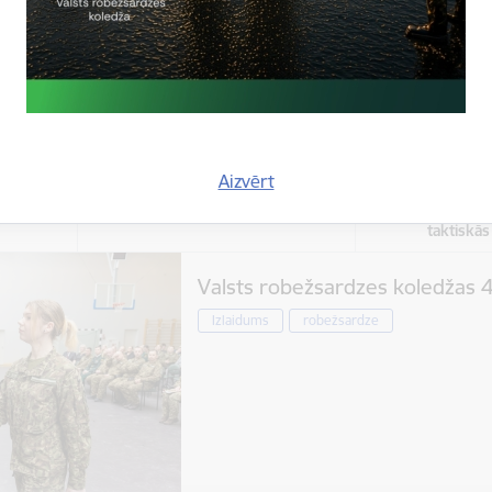
aizraujošas un izzinošas aktivitātes bē
jauniešu iespēju festivāls
robežsargs
Aizvērt
Atrašanās 
Laiks
Valsts r
Visu dienu
taktiskā
Valsts robežsardzes koledžas 4
Izlaidums
robežsardze