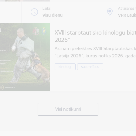
Laiks
Atrašanās 
Visu dienu
VRK Lauk
XVIII starptautisko kinologu bia
2026"
Aicinām pieteikties XVIII Starptautiskās
"Latvija 2026", kuras notiks 2026. gad
kinologi
sacensības
Visi notikumi