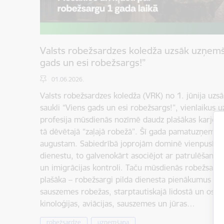
Valsts robežsardzes koledža uzsāk uzņemša
gads un esi robežsargs!”
01.06.2026.
Valsts robežsardzes koledža (VRK) no 1. jūnija uzs
saukli “Viens gads un esi robežsargs!”, vienlaikus 
profesija mūsdienās nozīmē daudz plašākas karjeras
tā dēvētajā “zaļajā robežā”. Šī gada pamatuzņemšana
augustam. Sabiedrībā joprojām dominē vienpusīgs 
dienestu, to galvenokārt asociējot ar patrulēšanu 
un imigrācijas kontroli. Taču mūsdienās robežsardz
plašāka – robežsargi pilda dienesta pienākumus ro
sauszemes robežas, starptautiskajā lidostā un ostās
kinoloģijas, aviācijas, sauszemes un jūras…
robežsardze
uzņemšana