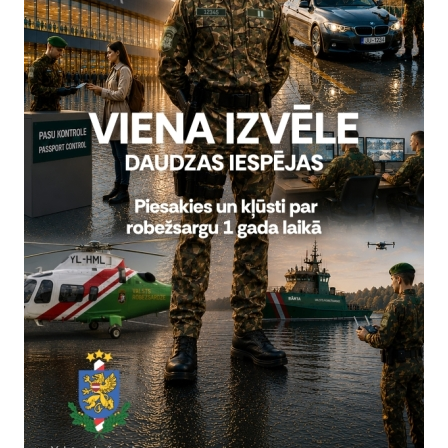
Visi jaunumi
Laiks
Atrašanās 
13.00–16.00
Stacijas i
Jauniešu iespēju festivāls "Ko
Valsts robežsardzes koledžas informatīva