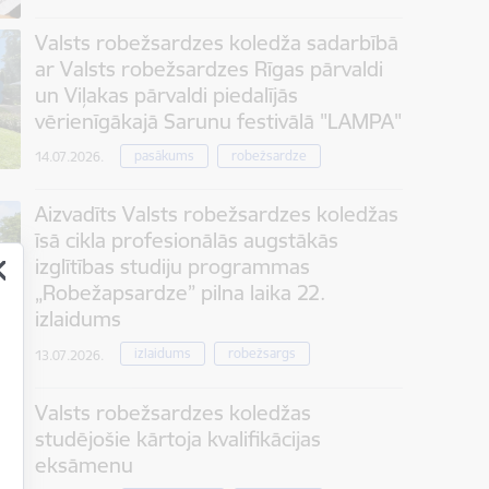
Valsts robežsardzes koledža sadarbībā
ar Valsts robežsardzes Rīgas pārvaldi
un Viļakas pārvaldi piedalījās
vērienīgākajā Sarunu festivālā "LAMPA"
pasākums
robežsardze
14.07.2026.
Aizvadīts Valsts robežsardzes koledžas
īsā cikla profesionālās augstākās
izglītības studiju programmas
„Robežapsardze” pilna laika 22.
izlaidums
izlaidums
robežsargs
13.07.2026.
Valsts robežsardzes koledžas
studējošie kārtoja kvalifikācijas
eksāmenu