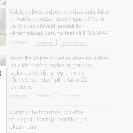
Valsts robežsardzes koledža sadarbībā
ar Valsts robežsardzes Rīgas pārvaldi
un Viļakas pārvaldi piedalījās
vērienīgākajā Sarunu festivālā "LAMPA"
pasākums
robežsardze
14.07.2026.
Aizvadīts Valsts robežsardzes koledžas
īsā cikla profesionālās augstākās
izglītības studiju programmas
„Robežapsardze” pilna laika 22.
izlaidums
izlaidums
robežsargs
13.07.2026.
Valsts robežsardzes koledžas
studējošie kārtoja kvalifikācijas
eksāmenu