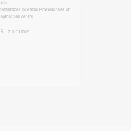
vieta
obežsardzes koledžas Profesionālās un
s apmācības centrs
9. izlaidums