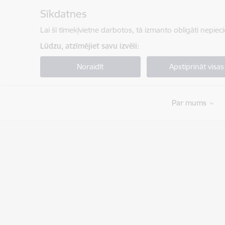
Pāriet uz lapas saturu
Sīkdatnes
Lai šī tīmekļvietne darbotos, tā izmanto obligāti nepiec
Lūdzu, atzīmējiet savu izvēli:
Noraidīt
Apstiprināt visas
Par mums
Valsts robežsardzes koledža