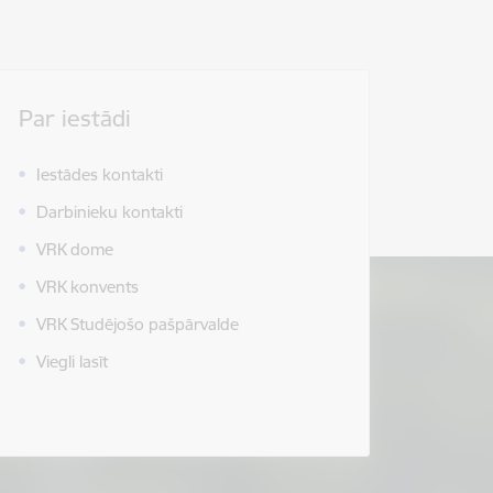
Par iestādi
Iestādes kontakti
Darbinieku kontakti
VRK dome
VRK konvents
VRK Studējošo pašpārvalde
Viegli lasīt