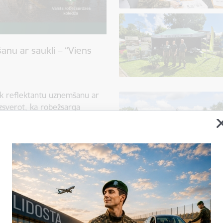
nu ar saukli – “Viens
āk reflektantu uzņemšanu ar
uzsverot, ka robežsarga
 iespējas nekā tikai dienestu
 noris no 1. jūnija līdz 7.
priekšstats par robežsarga
uz Latvijas austrumu robežas
es atbildības joma ir daudz
bežšķērsošanas vietās uz
, imigrācijas kontroles,