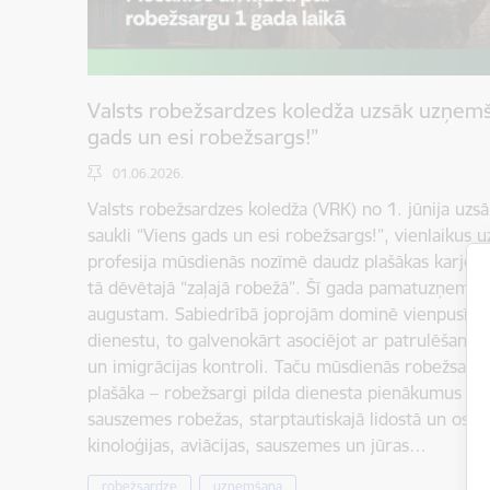
Valsts robežsardzes koledža uzsāk uzņemša
gads un esi robežsargs!”
01.06.2026.
Valsts robežsardzes koledža (VRK) no 1. jūnija uzs
saukli “Viens gads un esi robežsargs!”, vienlaikus 
profesija mūsdienās nozīmē daudz plašākas karjeras
tā dēvētajā “zaļajā robežā”. Šī gada pamatuzņemšana
augustam. Sabiedrībā joprojām dominē vienpusīgs 
dienestu, to galvenokārt asociējot ar patrulēšanu 
un imigrācijas kontroli. Taču mūsdienās robežsardz
plašāka – robežsargi pilda dienesta pienākumus ro
sauszemes robežas, starptautiskajā lidostā un ostās
kinoloģijas, aviācijas, sauszemes un jūras…
robežsardze
uzņemšana