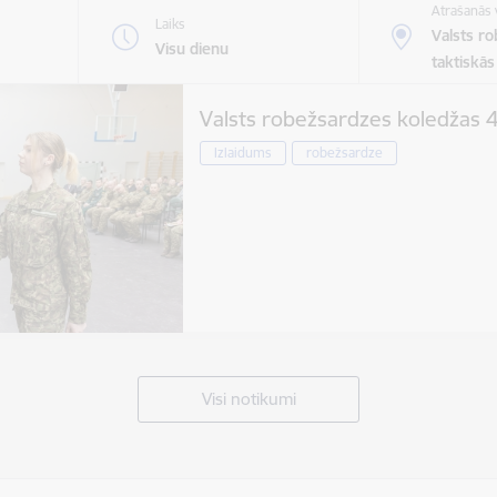
Atrašanās 
Laiks
Valsts r
Visu dienu
taktiskā
Valsts robežsardzes koledžas 4
Izlaidums
robežsardze
Visi notikumi