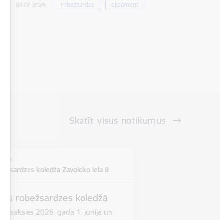
robežsardze
eksāmens
09.07.2026.
Skatīt visus notikumus
vieta
bežsardzes koledža Zavoloko iela 8
ts robežsardzes koledžā
sāksies 2026. gada 1. jūnijā un