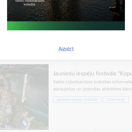
ilgs līdz 7. augustam. Profesionālās tā
robežsardze
uzņemšana
Aizvērt
Laiks
Atrašanās 
13.00–16.00
Stacijas i
Jauniešu iespēju festivāls "Ko
Valsts robežsardzes koledžas informatīva
aizraujošas un izzinošas aktivitātes bē
jauniešu iespēju festivāls
robežsargs