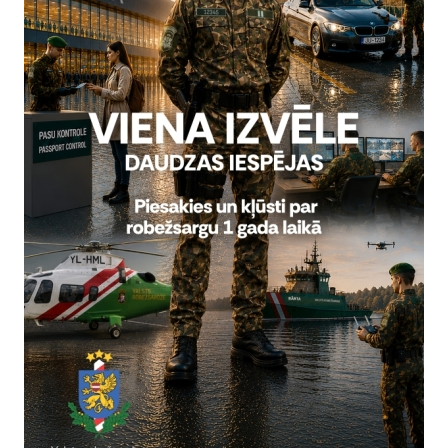
Visi jaunumi
Laiks
Atrašanās 
ts, 2026
Visu dienu
Valsts ro
Pamatuzņemšana mācībām Vals
Uzņemšana programmā „Robežapsardze” 