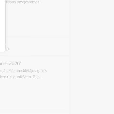
lākizglītības programmas…
vieta
ela 30
pums 2026"
jā teltī apmeklētājus gaidīs
rniem un jauniešiem. Būs…