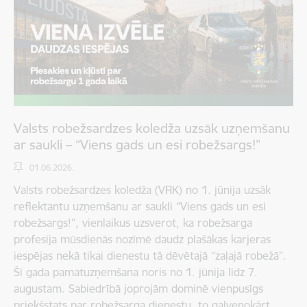
Valsts robežsardzes koledža uzsāk uzņemšanu
ar saukli – “Viens gads un esi robežsargs!”
01.06.2026.
Valsts robežsardzes koledža (VRK) no 1. jūnija uzsāk
reflektantu uzņemšanu ar saukli “Viens gads un esi
robežsargs!”, vienlaikus uzsverot, ka robežsarga
profesija mūsdienās nozīmē daudz plašākas karjeras
iespējas nekā tikai dienestu tā dēvētajā “zaļajā robežā”.
Šī gada pamatuzņemšana noris no 1. jūnija līdz 7.
augustam. Sabiedrībā joprojām dominē vienpusīgs
priekšstats par robežsarga dienestu, to galvenokārt