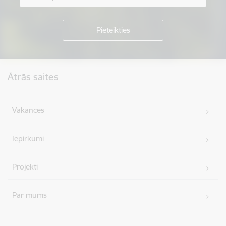
Kājene
Ātrās saites
Vakances
Iepirkumi
Projekti
Par mums