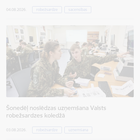
04.08.2026.
robežsardze
sacensības
Šonedēļ noslēdzas uzņemšana Valsts
robežsardzes koledžā
03.08.2026.
robežsardze
uzņemšana