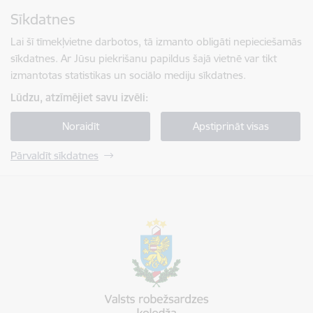
Pāriet uz lapas saturu
Sīkdatnes
Spied
lai meklētu
Enter
Lai šī tīmekļvietne darbotos, tā izmanto obligāti nepieciešamās
sīkdatnes. Ar Jūsu piekrišanu papildus šajā vietnē var tikt
izmantotas statistikas un sociālo mediju sīkdatnes.
Lūdzu, atzīmējiet savu izvēli:
Noraidīt
Apstiprināt visas
Pārvaldīt sīkdatnes
Valsts robežsardzes koledža