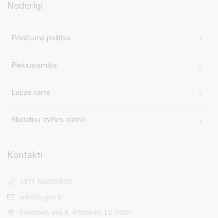
Noderīgi
Privātuma politika
Piekļūstamība
Lapas karte
Sīkdatņu izvēles maiņa
Kontakti
+371 64603690
E-pasts:
vrk@rs.gov.lv
Zavoloko iela 8, Rēzekne, LV-4601