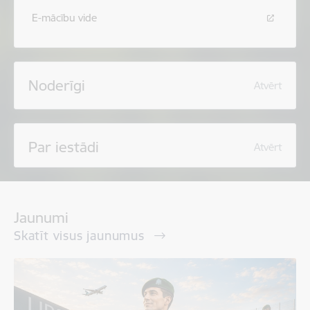
E-mācību vide
Noderīgi
Atvērt
Par iestādi
Atvērt
Jaunumi
Skatīt visus jaunumus