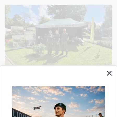
Valsts robežsardzes koledža sadarbībā ar
Valsts robežsardzes Rīgas pārvaldi un Viļakas
pārvaldi piedalījās vērienīgākajā Sarunu
festivālā "LAMPA"
14.07.2026.
pasākums
robežsardze