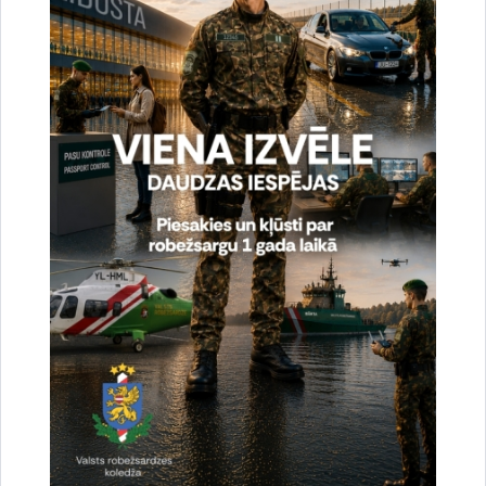
Aizvadīts Valsts robežsardzes koledžas īsā cikla
profesionālās augstākās izglītības studiju
programmas „Robežapsardze” pilna laika 22.
izlaidums
13.07.2026.
izlaidums
robežsargs