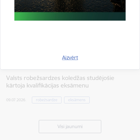
Aizvērt
Valsts robežsardzes koledžas studējošie
kārtoja kvalifikācijas eksāmenu
09.07.2026.
robežsardze
eksāmens
Visi jaunumi