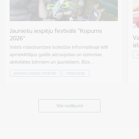
Jauniešu iespēju festivāls "Kopums
Va
2026"
iz
Valsts robežsardzes koledžas informatīvajā teltī
apmeklētājus gaidīs aizraujošas un izzinošas
I
aktivitātes bērniem un jauniešiem. Būs…
jauniešu iespēju festivāls
robežsargs
Visi notikumi