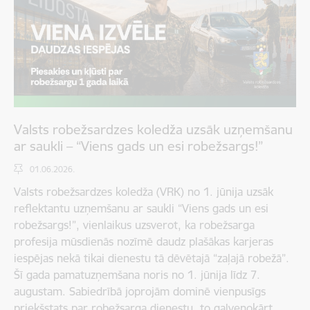
Valsts robežsardzes koledža uzsāk uzņemšanu
ar saukli – “Viens gads un esi robežsargs!”
01.06.2026.
Valsts robežsardzes koledža (VRK) no 1. jūnija uzsāk
reflektantu uzņemšanu ar saukli “Viens gads un esi
robežsargs!”, vienlaikus uzsverot, ka robežsarga
profesija mūsdienās nozīmē daudz plašākas karjeras
iespējas nekā tikai dienestu tā dēvētajā “zaļajā robežā”.
Šī gada pamatuzņemšana noris no 1. jūnija līdz 7.
augustam. Sabiedrībā joprojām dominē vienpusīgs
priekšstats par robežsarga dienestu, to galvenokārt