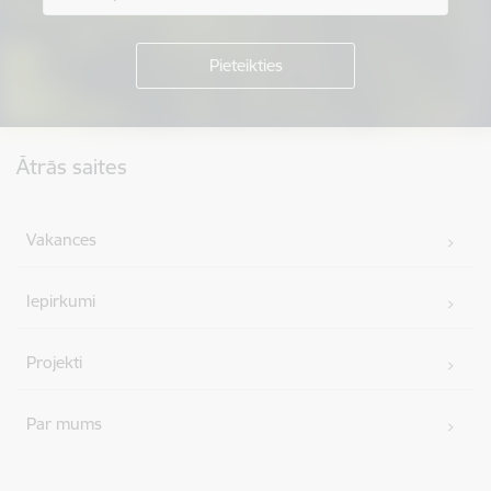
Kājene
Ātrās saites
Vakances
Iepirkumi
Projekti
Par mums