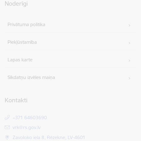
Noderīgi
Privātuma politika
Piekļūstamība
Lapas karte
Sīkdatņu izvēles maiņa
Kontakti
+371 64603690
E-pasts:
vrk@rs.gov.lv
Zavoloko iela 8, Rēzekne, LV-4601