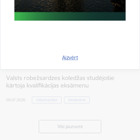
Aizvērt
Valsts robežsardzes koledžas studējošie
kārtoja kvalifikācijas eksāmenu
09.07.2026.
robežsardze
eksāmens
Visi jaunumi