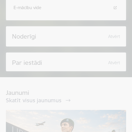
E-mācību vide
Noderīgi
Atvērt
Par iestādi
Atvērt
Jaunumi
Skatīt visus jaunumus