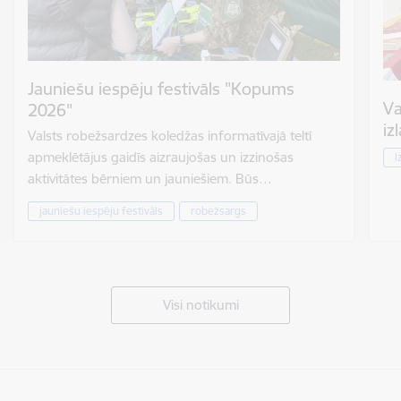
Jauniešu iespēju festivāls "Kopums
Va
2026"
iz
Valsts robežsardzes koledžas informatīvajā teltī
apmeklētājus gaidīs aizraujošas un izzinošas
I
aktivitātes bērniem un jauniešiem. Būs…
jauniešu iespēju festivāls
robežsargs
Visi notikumi