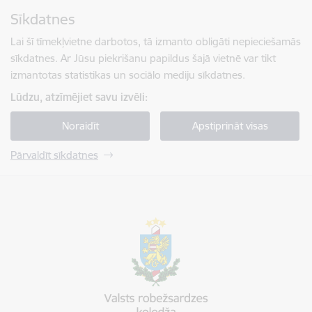
Pāriet uz lapas saturu
Sīkdatnes
Spied
lai meklētu
Enter
Lai šī tīmekļvietne darbotos, tā izmanto obligāti nepieciešamās
sīkdatnes. Ar Jūsu piekrišanu papildus šajā vietnē var tikt
izmantotas statistikas un sociālo mediju sīkdatnes.
Lūdzu, atzīmējiet savu izvēli:
Noraidīt
Apstiprināt visas
Pārvaldīt sīkdatnes
Valsts robežsardzes koledža