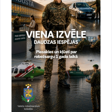
Aizvadīts Valsts robežsardzes koledžas īsā cikla
profesionālās augstākās izglītības studiju
programmas „Robežapsardze” pilna laika 22.
izlaidums
13.07.2026.
izlaidums
robežsargs