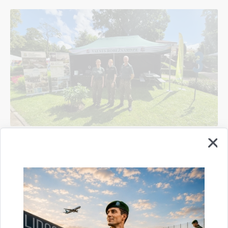
Valsts robežsardzes koledža sadarbībā ar
Valsts robežsardzes Rīgas pārvaldi un Viļakas
pārvaldi piedalījās vērienīgākajā Sarunu
festivālā "LAMPA"
14.07.2026.
pasākums
robežsardze