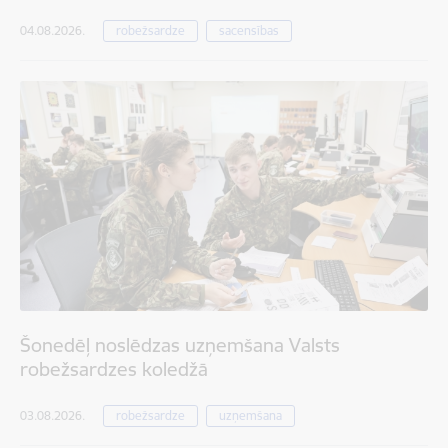
04.08.2026.
robežsardze
sacensības
Šonedēļ noslēdzas uzņemšana Valsts
robežsardzes koledžā
03.08.2026.
robežsardze
uzņemšana